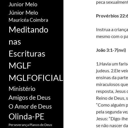
peca sexualmente
Junior Melo
Júnior Melo
Provérbios 22:6
Mauricéa Coimbra
Meditando
Instrua a crianç
mesmo com o pas
nas
João 3:1-7(nvi)
Escrituras
MGLF
1.Havia um fari
judeus. 2.Ele vei
MGLFOFICIAL
ensinas da parte
miraculosos que 
Ministério
resposta, Jesus 
Amigos de Deus
Reino de Deus, 
“Como alguém po
O Amor de Deus
pela segunda ve
Olinda-PE
Jesus: “Digo-lh
se não nascer da
Perseverança
Planos de Deus