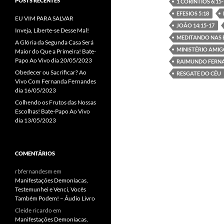
POSTS RECENTES
1 CORÍNTIOS 6:15-
b
er
EFESIOS 5:18
EU VIM PARA SALVAR
o
JOÃO 14:15-17
Inveja, Liberte-se Desse Mal!
MEDITANDO NAS 
o
A Glória da Segunda Casa Será
MINISTÉRIO AMIG
Maior do Que a Primeira! Bate-
k
Papo Ao Vivo dia 20/05/2023
RAIMUNDO FERN
Obedecer ou Sacrificar? Ao
RESGATE DO CÉU
Vivo Com Fernanda Fernandes
dia 16/05/2023
Colhendo os Frutos das Nossas
Escolhas! Bate-Papo Ao Vivo
dia 13/05/2023
COMENTÁRIOS
rbfernandesm
em
Manifestações Demoníacas,
Testemunhei e Venci, Vocês
Também Podem! – Áudio Livro
Cleide ricardo
em
Manifestações Demoníacas,