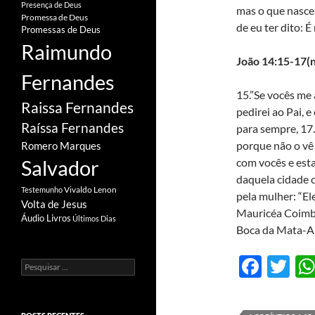
Presença de Deus
mas o que nasce 
Promessa de Deus
de eu ter dito: 
Promessas de Deus
Raimundo
João 14:15-17(n
Fernandes
15.”Se vocês m
Raissa Fernandes
pedirei ao Pai, 
Raíssa Fernandes
para sempre, 17
porque não o vê
Romero Marques
com vocês e est
Salvador
daquela cidade 
Vivaldo Lenon
Testemunho
pela mulher: “El
Volta de Jesus
Mauricéa Coimb
Áudio Livros
Últimos Dias
Boca da Mata-AL
F
T
Pesquisar
por:
ac
w
e
itt