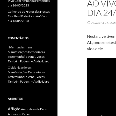
AO VI
Vivo Com Fernanda Fernandes
dia 16/05/2023
DIA 24
Colhendo os Frutos das Nossas
Escolhas! Bate-Papo Ao Vivo
dia 13/05/2023
AGOSTO 27, 202
Nesta Live tive
COMENTÁRIOS
AL, onde ele te
rbfernandesm
em
vida dele.
Manifestações Demoníacas,
Testemunhei e Venci, Vocês
Também Podem! – Áudio Livro
Cleide ricardo
em
Manifestações Demoníacas,
Testemunhei e Venci, Vocês
Também Podem! – Áudio Livro
ASSUNTOS
Aflição
Amor
Amor de Deus
Anderson Rafael