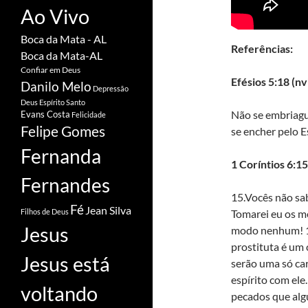
Ao Vivo
Boca da Mata - AL
Referências:
Boca da Mata-AL
Confiar em Deus
Efésios 5:18 (nv
Danilo Melo
Depressão
Deus
Espírito Santo
Não se embriagu
Evans Costa
Felicidade
Felipe Gomes
se encher pelo Es
Fernanda
1 Coríntios 6:15
Fernandes
15.Vocês não sa
Fé
Jean Silva
Tomarei eu os me
Filhos de Deus
Jesus
modo nenhum! 1
prostituta é um 
Jesus está
serão uma só ca
espírito com ele
voltando
pecados que alg