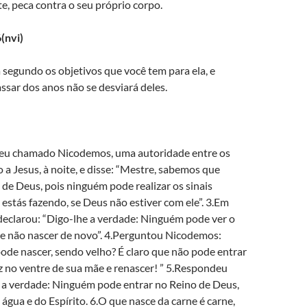
, peca contra o seu próprio corpo.
(nvi)
a segundo os objetivos que você tem para ela, e
sar dos anos não se desviará deles.
seu chamado Nicodemos, uma autoridade entre os
o a Jesus, à noite, e disse: “Mestre, sabemos que
 de Deus, pois ninguém pode realizar os sinais
estás fazendo, se Deus não estiver com ele”. 3.Em
declarou: “Digo-lhe a verdade: Ninguém pode ver o
se não nascer de novo”. 4.Perguntou Nicodemos:
de nascer, sendo velho? É claro que não pode entrar
z no ventre de sua mãe e renascer! ” 5.Respondeu
e a verdade: Ninguém pode entrar no Reino de Deus,
 água e do Espírito. 6.O que nasce da carne é carne,