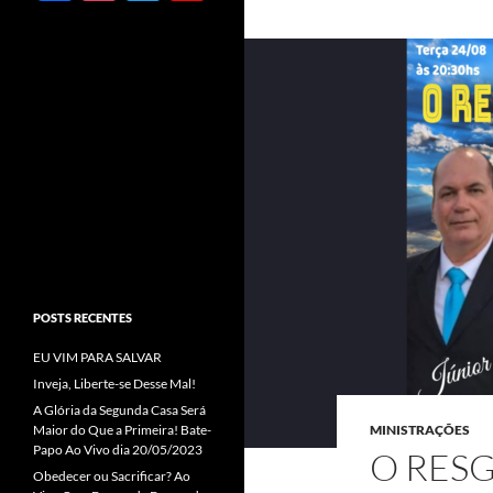
ac
st
w
o
e
ag
itt
u
b
ra
er
T
o
m
u
o
b
k
e
C
h
a
POSTS RECENTES
n
EU VIM PARA SALVAR
n
Inveja, Liberte-se Desse Mal!
el
A Glória da Segunda Casa Será
Maior do Que a Primeira! Bate-
MINISTRAÇÕES
Papo Ao Vivo dia 20/05/2023
O RESG
Obedecer ou Sacrificar? Ao