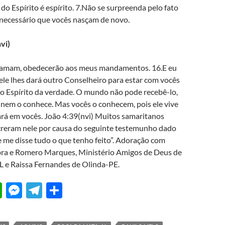
do Espírito é espírito. 7.Não se surpreenda pelo fato
É necessário que vocês nasçam de novo.
vi)
e amam, obedecerão aos meus mandamentos. 16.E eu
e ele lhes dará outro Conselheiro para estar com vocês
.o Espírito da verdade. O mundo não pode recebê-lo,
 nem o conhece. Mas vocês o conhecem, pois ele vive
ará em vocês. João 4:39(nvi) Muitos samaritanos
creram nele por causa do seguinte testemunho dado
e me disse tudo o que tenho feito”. Adoração com
ra e Romero Marques, Ministério Amigos de Deus de
 e Raissa Fernandes de Olinda-PE.
W
M
T
S
h
es
el
h
at
se
e
ar