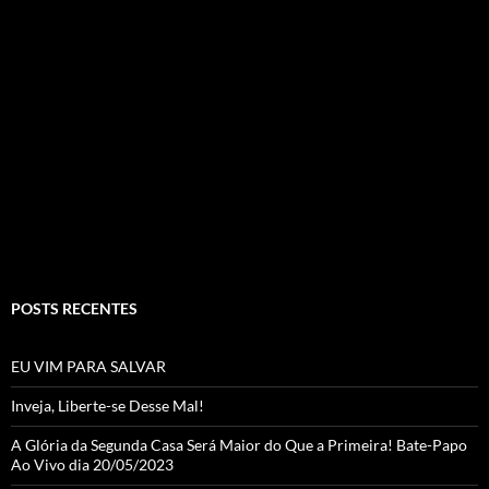
ac
st
w
o
e
ag
itt
u
b
ra
er
T
o
m
u
o
b
k
e
C
h
a
POSTS RECENTES
n
n
EU VIM PARA SALVAR
el
Inveja, Liberte-se Desse Mal!
A Glória da Segunda Casa Será Maior do Que a Primeira! Bate-Papo
Ao Vivo dia 20/05/2023