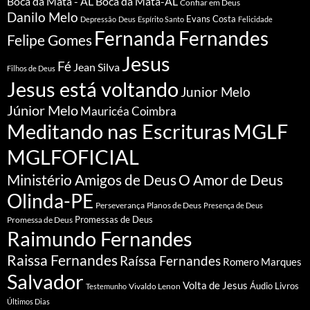
Boca da Mata - AL
Boca da Mata-AL
Confiar em Deus
Danilo Melo
Evans Costa
Depressão
Deus
Espírito Santo
Felicidade
Fernanda Fernandes
Felipe Gomes
Jesus
Fé
Jean Silva
Filhos de Deus
Jesus está voltando
Junior Melo
Júnior Melo
Mauricéa Coimbra
Meditando nas Escrituras
MGLF
MGLFOFICIAL
Ministério Amigos de Deus
O Amor de Deus
Olinda-PE
Perseverança
Planos de Deus
Presença de Deus
Promessa de Deus
Promessas de Deus
Raimundo Fernandes
Raissa Fernandes
Raíssa Fernandes
Romero Marques
Salvador
Volta de Jesus
Vivaldo Lenon
Áudio Livros
Testemunho
Últimos Dias