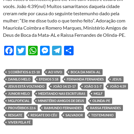
vocês. João 4:39(nvi) Muitos samaritanos daquela cidade
creram nele por causa do seguinte testemunho dado pela
mulher: “Ele me disse tudo o que tenho feito”. Adoração com
Mauricéa Coimbra e Romero Marques, Ministério Amigos de
Deus de Boca da Mata-AL e Raissa Fernandes de Olinda-PE.
F
T
W
M
T
S
ac
w
h
es
el
h
e
itt
at
se
e
ar
1 CORÍNTIOS 6:15-18
AO VIVO
BOCA DA MATA-AL
b
er
s
n
gr
e
DANILO MELO
EFESIOS 5:18
FERNANDA FERNANDES
JESUS
o
A
g
a
JESUS ESTÁ VOLTANDO
JOÃO 14:15-17
JOÃO 3:1-7
JOÃO 4:39
JUNIOR MELO
MEDITANDO NAS ESCRITURAS
MGLF
o
p
er
m
MGLFOFICIAL
MINISTÉRIO AMIGOS DE DEUS
OLINDA-PE
k
p
PROVÉRBIOS 22:6
RAIMUNDO FERNANDES
RAISSA FERNANDES
RESGATE
RESGATE DO CÉU
SALVADOR
TESTEMUNHO
VIVER PELA FÉ