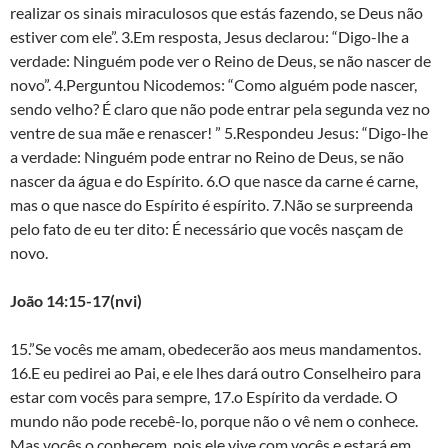
realizar os sinais miraculosos que estás fazendo, se Deus não
estiver com ele”. 3.Em resposta, Jesus declarou: “Digo-lhe a
verdade: Ninguém pode ver o Reino de Deus, se não nascer de
novo”. 4.Perguntou Nicodemos: “Como alguém pode nascer,
sendo velho? É claro que não pode entrar pela segunda vez no
ventre de sua mãe e renascer! ” 5.Respondeu Jesus: “Digo-lhe
a verdade: Ninguém pode entrar no Reino de Deus, se não
nascer da água e do Espírito. 6.O que nasce da carne é carne,
mas o que nasce do Espírito é espírito. 7.Não se surpreenda
pelo fato de eu ter dito: É necessário que vocês nasçam de
novo.
João 14:15-17(nvi)
15.”Se vocês me amam, obedecerão aos meus mandamentos.
16.E eu pedirei ao Pai, e ele lhes dará outro Conselheiro para
estar com vocês para sempre, 17.o Espírito da verdade. O
mundo não pode recebê-lo, porque não o vê nem o conhece.
Mas vocês o conhecem, pois ele vive com vocês e estará em