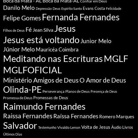
Boca da Mata - AL
Boca da Mata-AL
Confiar em Deus
Danilo Melo
Evans Costa
Depressão
Deus
Espírito Santo
Felicidade
Fernanda Fernandes
Felipe Gomes
Jesus
Fé
Jean Silva
Filhos de Deus
Jesus está voltando
Junior Melo
Júnior Melo
Mauricéa Coimbra
Meditando nas Escrituras
MGLF
MGLFOFICIAL
Ministério Amigos de Deus
O Amor de Deus
Olinda-PE
Perseverança
Planos de Deus
Presença de Deus
Promessa de Deus
Promessas de Deus
Raimundo Fernandes
Raissa Fernandes
Raíssa Fernandes
Romero Marques
Salvador
Volta de Jesus
Vivaldo Lenon
Áudio Livros
Testemunho
Últimos Dias