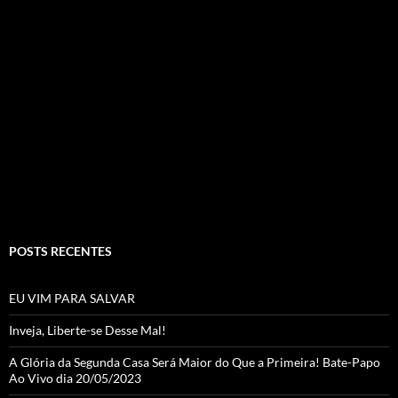
ac
st
w
o
e
ag
itt
u
b
ra
er
T
o
m
u
o
b
k
e
C
h
a
POSTS RECENTES
n
n
EU VIM PARA SALVAR
el
Inveja, Liberte-se Desse Mal!
A Glória da Segunda Casa Será Maior do Que a Primeira! Bate-Papo
Ao Vivo dia 20/05/2023