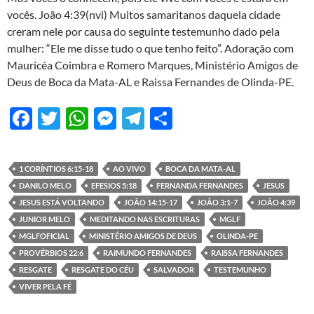
vocês. João 4:39(nvi) Muitos samaritanos daquela cidade
creram nele por causa do seguinte testemunho dado pela
mulher: “Ele me disse tudo o que tenho feito”. Adoração com
Mauricéa Coimbra e Romero Marques, Ministério Amigos de
Deus de Boca da Mata-AL e Raissa Fernandes de Olinda-PE.
F
T
W
M
T
S
ac
w
h
es
el
h
e
itt
at
se
e
ar
1 CORÍNTIOS 6:15-18
AO VIVO
BOCA DA MATA-AL
b
er
s
n
gr
e
DANILO MELO
EFESIOS 5:18
FERNANDA FERNANDES
JESUS
o
A
g
a
JESUS ESTÁ VOLTANDO
JOÃO 14:15-17
JOÃO 3:1-7
JOÃO 4:39
JUNIOR MELO
MEDITANDO NAS ESCRITURAS
MGLF
o
p
er
m
MGLFOFICIAL
MINISTÉRIO AMIGOS DE DEUS
OLINDA-PE
k
p
PROVÉRBIOS 22:6
RAIMUNDO FERNANDES
RAISSA FERNANDES
RESGATE
RESGATE DO CÉU
SALVADOR
TESTEMUNHO
VIVER PELA FÉ