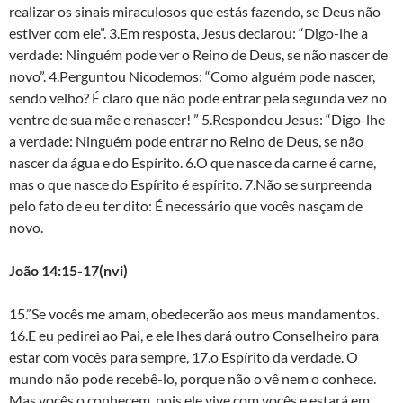
realizar os sinais miraculosos que estás fazendo, se Deus não
estiver com ele”. 3.Em resposta, Jesus declarou: “Digo-lhe a
verdade: Ninguém pode ver o Reino de Deus, se não nascer de
novo”. 4.Perguntou Nicodemos: “Como alguém pode nascer,
sendo velho? É claro que não pode entrar pela segunda vez no
ventre de sua mãe e renascer! ” 5.Respondeu Jesus: “Digo-lhe
a verdade: Ninguém pode entrar no Reino de Deus, se não
nascer da água e do Espírito. 6.O que nasce da carne é carne,
mas o que nasce do Espírito é espírito. 7.Não se surpreenda
pelo fato de eu ter dito: É necessário que vocês nasçam de
novo.
João 14:15-17(nvi)
15.”Se vocês me amam, obedecerão aos meus mandamentos.
16.E eu pedirei ao Pai, e ele lhes dará outro Conselheiro para
estar com vocês para sempre, 17.o Espírito da verdade. O
mundo não pode recebê-lo, porque não o vê nem o conhece.
Mas vocês o conhecem, pois ele vive com vocês e estará em