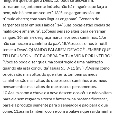
ninguém que busque a Deus. 12.Todos se desviaram,
tornaram-se juntamente inúteis; não há ninguém que faça o
bem, não há nem um sequer”. 13.”Suas gargantas são um
túmulo aberto; com suas línguas enganam”. .”Veneno de
serpentes está em seus lábios”. 14.”Suas bocas estão cheias de
maldição e amargura”. 15.”Seus pés são ágeis para derramar
sangue; 16.ruína e desgraça marcam os seus caminhos, 17.e
não conhecem o caminho da paz”. 18.”Aos seus olhos é inútil
temer a Deus”. QUANDO FALAREM DE VOCÊ LEMBRE QUE
TEU DEUS CONHECE A OBRA DA TUA VIDA POR INTEIRO!
“Você só pode dizer que uma construção é uma habitação
quando ela está concluída” Isaías 55:9-11 (nvi) 9.”Assim como
os céus são mais altos do que a terra, também os meus
caminhos são mais altos do que os seus caminhos e os meus
pensamentos mais altos do que os seus pensamentos.
10.Assim como a chuva e a neve descem dos céus e não voltam
para ele sem regarem a terra e fazerem-na brotar e florescer,
para ela produzir semente para o semeador e pão para o que
come, 11.assim também ocorre com a palavra que sai da minha