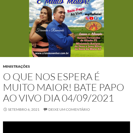
o
p
er
m
k
p
MINISTRAÇÕES
O QUE NOS ESPERA É
MUITO MAIOR! BATE PAPO
AO VIVO DIA 04/09/2021
SETEMBRO 6, 2021
DEIXE UM COMENTÁRIO