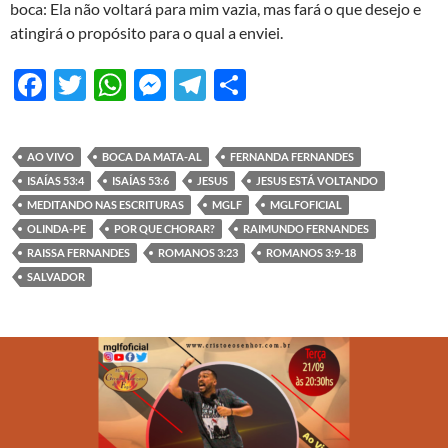
boca: Ela não voltará para mim vazia, mas fará o que desejo e
atingirá o propósito para o qual a enviei.
F
T
W
M
T
S
ac
w
h
es
el
h
e
itt
at
se
e
ar
AO VIVO
BOCA DA MATA-AL
FERNANDA FERNANDES
b
er
s
n
gr
e
ISAÍAS 53:4
ISAÍAS 53:6
JESUS
JESUS ESTÁ VOLTANDO
o
A
g
a
MEDITANDO NAS ESCRITURAS
MGLF
MGLFOFICIAL
OLINDA-PE
POR QUE CHORAR?
RAIMUNDO FERNANDES
o
p
er
m
RAISSA FERNANDES
ROMANOS 3:23
ROMANOS 3:9-18
k
p
SALVADOR