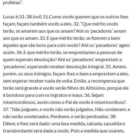
profetas”.
Lucas 6:31-38 (nvi) 31.Como vocês querem que os outros lhes
façam, façam também vocês a eles. 32. “Que mérito vocês
terão, se amarem aos que os amam? Até os ‘pecadores’ amam
aos que os amam. 33. E que mérito terão, se fizerem o bem
àqueles que são bons para com vocês? Até os ‘pecadores’ agem
assim. 34. E que mérito terão, se emprestarem a pessoas de
quem esperam devolução? Até os ‘pecadores’ emprestam a
‘pecadores’, esperando receber devolução integral. 35. Amem,
porém, os seus inimigos, façam-lhes o bem e emprestem a eles,
sem esperar receber nada de volta. Então, a recompensa que
terão será grande e vocês serão filhos do Altíssimo, porque ele
é bondoso para com os ingratos e maus. 36. Sejam
misericordiosos, assim como o Pai de vocês é misericordioso”.
37. “Não julguem, e vocês não serão julgados. Não condenem, e
não serão condenados. Perdoem, e serão perdoados. 38.
Dêem, e lhes será dado: uma boa medida, calcada, sacudida e
transbordante será dada a vocês. Pois a medida que usarem,