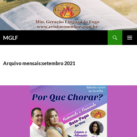
Pular
para
o
conteúdo
Pesquisar
MGLF
MENU
PRINCI
Arquivo mensais:setembro 2021