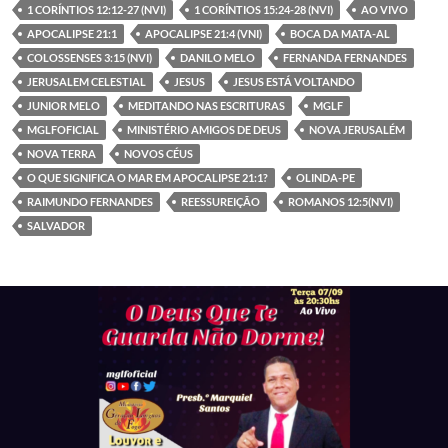
e
itt
at
se
e
ar
1 CORÍNTIOS 12:12-27 (NVI)
1 CORÍNTIOS 15:24-28 (NVI)
AO VIVO
b
er
s
n
gr
e
APOCALIPSE 21:1
APOCALIPSE 21:4 (VNI)
BOCA DA MATA-AL
o
A
g
a
COLOSSENSES 3:15 (NVI)
DANILO MELO
FERNANDA FERNANDES
JERUSALEM CELESTIAL
JESUS
JESUS ESTÁ VOLTANDO
o
p
er
m
JUNIOR MELO
MEDITANDO NAS ESCRITURAS
MGLF
k
p
MGLFOFICIAL
MINISTÉRIO AMIGOS DE DEUS
NOVA JERUSALÉM
NOVA TERRA
NOVOS CÉUS
O QUE SIGNIFICA O MAR EM APOCALIPSE 21:1?
OLINDA-PE
RAIMUNDO FERNANDES
REESSUREIÇÃO
ROMANOS 12:5(NVI)
SALVADOR