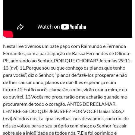
Nesta live tivemos um bate papo com Raimundo e Fernanda
Fernandes, com a participação de Raissa Fernandes de Olinda-
PE, adorando ao Senhor. POR QUE CHORAR? Jeremias 29:11-
13 (nvi) 11.Porque sou eu que conheço os planos que tenho
para vocês”, diz o Senhor, “planos de fazê-los prosperar e não
de lhes causar dano, planos de dar-lhes esperança e um
futuro.12.Então vocês clamarão a mim, virão orar a mim, e eu
os ouvirei. 13.Vocês me procurarão e me acharão quando me
procurarem de todo o coração. ANTES DE RECLAMAR,
LEMBRE-SE DO QUE JESUS FEZ POR VOCÊ! Isaías 53:6,7
(nvi) 6.Todos nós, tal qual ovelhas, nos desviamos, cada um de
nós se voltou para o seu próprio caminho; e o Senhor fez cair
sobre ele a iniqüidade de todos nós. 7.Ele foi oprimido e