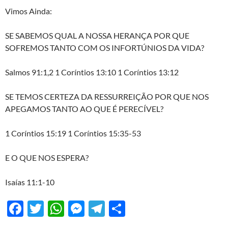
Vimos Ainda:
SE SABEMOS QUAL A NOSSA HERANÇA POR QUE
SOFREMOS TANTO COM OS INFORTÚNIOS DA VIDA?
Salmos 91:1,2 1 Coríntios 13:10 1 Coríntios 13:12
SE TEMOS CERTEZA DA RESSURREIÇÃO POR QUE NOS
APEGAMOS TANTO AO QUE É PERECÍVEL?
1 Coríntios 15:19 1 Coríntios 15:35-53
E O QUE NOS ESPERA?
Isaías 11:1-10
F
T
W
M
T
S
ac
w
h
es
el
h