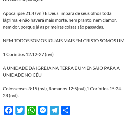
Apocalipse 21:4 (vni) E Deus limpará de seus olhos toda
lágrima, e não haverá mais morte, nem pranto, nem clamor,
nem dor, porque já as primeiras coisas são passadas.
NEM TODOS SOMOS IGUAIS MAIS EM CRISTO SOMOS UM
1 Coríntios 12:12-27 (nvi)
A UNIDADE DA IGREJA NA TERRA É UM ENSAIO PARA A
UNIDADE NO CÉU
Colossenses 3:15 (nvi), Romanos 12:5(nvi),1 Coríntios 15:24-
28 (nvi).
F
T
W
M
T
S
ac
w
h
es
el
h