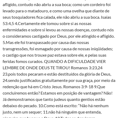
afligido, contudo não abriu a sua boca; como um cordeiro foi
levado para o matadouro, e como uma ovelha que diante de
seus tosquiadores fica calada, ele não abriu a sua boca. Isaías
53:4,5 4.Certamente ele tomou sobre si as nossas
enfermidades e sobre si levou as nossas doenças, contudo nós
o consideramos castigado por Deus, por ele atingido e afligido.
5.Mas ele foi transpassado por causa das nossas
transgressões, foi esmagado por causa de nossas iniqüidades;
o castigo que nos trouxe paz estava sobre ele, e pelas suas
feridas fomos curados. QUANDO A DIFICULDADE VIER
LEMBRE DE ONDE DEUS TE TIROU! Romanos 3:23,24
23.pois todos pecaram e estão destituídos da glória de Deus,
24.sendo justificados gratuitamente por sua graça, por meio da
redenção que há em Cristo Jesus. Romanos 3:9-18 9.Que
concluiremos então? Estamos em posição de vantagem? Não!
Já demonstramos que tanto judeus quanto gentios estão
debaixo do pecado. 10.Como está escrito: “Não há nenhum
justo, nem um sequer; 11.não há ninguém que entenda,