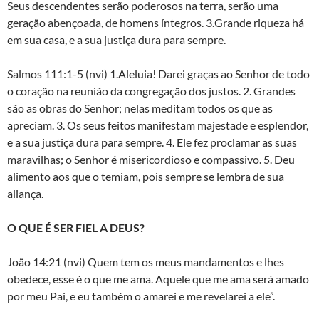
Seus descendentes serão poderosos na terra, serão uma
geração abençoada, de homens íntegros. 3.Grande riqueza há
em sua casa, e a sua justiça dura para sempre.
Salmos 111:1-5 (nvi) 1.Aleluia! Darei graças ao Senhor de todo
o coração na reunião da congregação dos justos. 2. Grandes
são as obras do Senhor; nelas meditam todos os que as
apreciam. 3. Os seus feitos manifestam majestade e esplendor,
e a sua justiça dura para sempre. 4. Ele fez proclamar as suas
maravilhas; o Senhor é misericordioso e compassivo. 5. Deu
alimento aos que o temiam, pois sempre se lembra de sua
aliança.
O QUE É SER FIEL A DEUS?
João 14:21 (nvi) Quem tem os meus mandamentos e lhes
obedece, esse é o que me ama. Aquele que me ama será amado
por meu Pai, e eu também o amarei e me revelarei a ele”.