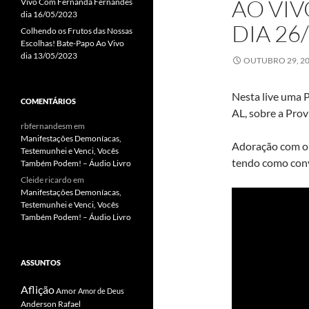
AO VI
Vivo Com Fernanda Fernandes
dia 16/05/2023
DIA 26
Colhendo os Frutos das Nossas
Escolhas! Bate-Papo Ao Vivo
dia 13/05/2023
OUTUBRO 29, 2
Nesta live uma 
COMENTÁRIOS
AL, sobre a Prov
rbfernandesm
em
Manifestações Demoníacas,
Adoração com o 
Testemunhei e Venci, Vocês
tendo como con
Também Podem! – Áudio Livro
Cleide ricardo
em
Manifestações Demoníacas,
Testemunhei e Venci, Vocês
Também Podem! – Áudio Livro
ASSUNTOS
Aflição
Amor
Amor de Deus
Anderson Rafael