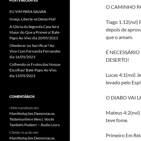
POSTS RECENTES
O CAMINHO PA
EU VIM PARA SALVAR
Inveja, Liberte-se Desse Mal!
Tiago 1:12(nvi)
A Glória da Segunda Casa Será
depois de aprov
Maior do Que a Primeira! Bate-
que o amam.
Papo Ao Vivo dia 20/05/2023
Obedecer ou Sacrificar? Ao
Vivo Com Fernanda Fernandes
É NECESSÁRIO
dia 16/05/2023
DESERTO!
Colhendo os Frutos das Nossas
Escolhas! Bate-Papo Ao Vivo
Lucas 4:1(nvi) J
dia 13/05/2023
levado pelo Espí
COMENTÁRIOS
O DIABO VAI 
rbfernandesm
em
Mateus 4:2(nvi) 
Manifestações Demoníacas,
Testemunhei e Venci, Vocês
teve fome.
Também Podem! – Áudio Livro
Cleide ricardo
em
Primeiro Em Rela
Manifestações Demoníacas,