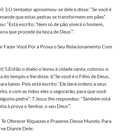
) 3.O tentador aproximou-se dele e disse: “Se você é
, mande que estas pedras se transformem em pães”.
u: “Está escrito: ‘Nem só de pão viverá o homem,
vra que procede da boca de Deus’”.
ar Fazer Você Por à Prova o Seu Relacionamento Com
) 5.Então o diabo o levou à cidade santa, colocou-o
a do templo e lhe disse: 6.”Se você é o Filho de Deus,
ara baixo. Pois está escrito: ‘Ele dará ordens a seus
eito, e com as mãos eles o segurarão, para que você
alguma pedra’”. 7.Jesus lhe respondeu: “Também está
nha à prova o Senhor, o seu Deus’”.
i Te Oferecer Riquezas e Prazeres Desse Mundo, Para
ve Diante Dele: