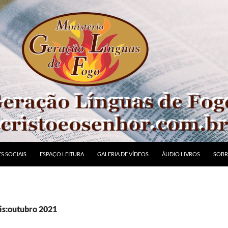
S SOCIAIS
ESPAÇO LEITURA
GALERIA DE VÍDEOS
ÁUDIO LIVROS
SOBR
s:outubro 2021