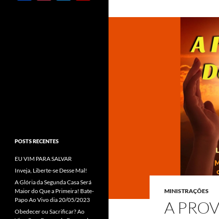
ac
st
w
o
e
ag
itt
u
b
ra
er
T
o
m
u
o
b
k
e
C
h
a
POSTS RECENTES
n
EU VIM PARA SALVAR
n
Inveja, Liberte-se Desse Mal!
el
A Glória da Segunda Casa Será
Maior do Que a Primeira! Bate-
MINISTRAÇÕES
Papo Ao Vivo dia 20/05/2023
A PROV
Obedecer ou Sacrificar? Ao