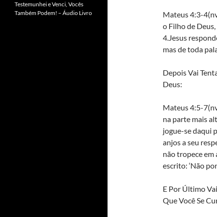
Testemunhei e Venci, Vocês
Também Podem! – Áudio Livro
Mateus 4:3-4(nvi
o Filho de Deus
4.Jesus responde
mas de toda pala
Depois Vai Tent
Deus:
Mateus 4:5-7(nvi
na parte mais alt
jogue-se daqui p
anjos a seu resp
não tropece em 
escrito: ‘Não po
E Por Último Va
Que Você Se Cur