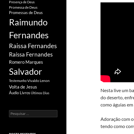
Presença de Deus
Promessa de Deus
Promessas de Deus
Raimundo
Fernandes
Raissa Fernandes
Raíssa Fernandes
Romero Marques
Salvador
Vivaldo Lenon
Testemunho
Volta de Jesus
Nesta live um b
Áudio Livros
Últimos Dias
do deserto, enfr
como águias em n
Pesquisar
por:
Adoração com o 
tendo como convi