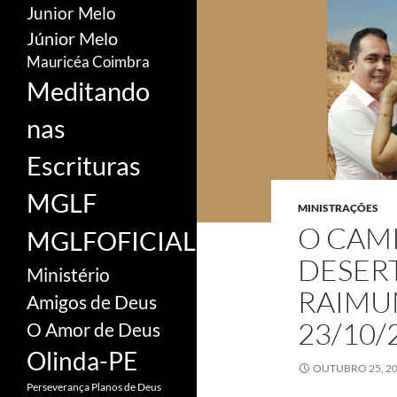
Junior Melo
Júnior Melo
Mauricéa Coimbra
Meditando
nas
Escrituras
MGLF
MINISTRAÇÕES
O CAM
MGLFOFICIAL
DESERT
Ministério
RAIMU
Amigos de Deus
23/10/
O Amor de Deus
Olinda-PE
OUTUBRO 25, 2
Perseverança
Planos de Deus