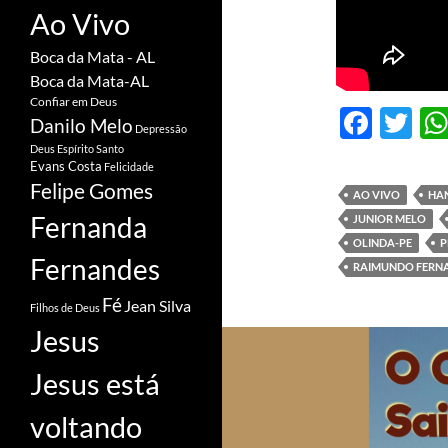
Ao Vivo
Boca da Mata - AL
Boca da Mata-AL
Confiar em Deus
F
T
Danilo Melo
Depressão
ac
w
Deus
Espírito Santo
Evans Costa
Felicidade
e
itt
Felipe Gomes
AO VIVO
HA
b
er
Fernanda
JUNIOR MELO
o
OLINDA-PE
P
Fernandes
RAIMUNDO FERN
o
Fé
k
Jean Silva
Filhos de Deus
Jesus
Jesus está
voltando