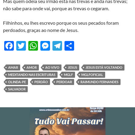
Mas quem odeia seu irmão está nas trevas e anda nas trevas;
não sabe para onde vai, porque as trevas o cegaram.
Filhinhos, eu lhes escrevo porque os seus pecados foram
perdoados, graças ao nome de Jesus.
F
T
W
M
T
S
ac
w
h
es
el
h
e
itt
at
se
e
ar
AMAR
AMOR
AO VIVO
JESUS
JESUS ESTÁ VOLTANDO
b
er
s
n
gr
e
MEDITANDO NAS ESCRITURAS
MGLF
MGLFOFICIAL
o
A
g
a
OLINDA-PE
PERDÃO
PERDOAR
RAIMUNDO FERNANDES
SALVADOR
o
p
er
m
k
p