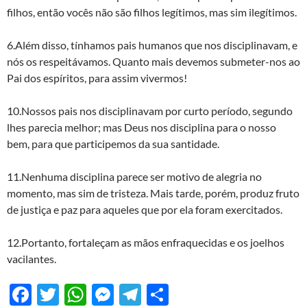
filhos, então vocês não são filhos legítimos, mas sim ilegítimos.
6.Além disso, tínhamos pais humanos que nos disciplinavam, e
nós os respeitávamos. Quanto mais devemos submeter-nos ao
Pai dos espíritos, para assim vivermos!
10.Nossos pais nos disciplinavam por curto período, segundo
lhes parecia melhor; mas Deus nos disciplina para o nosso
bem, para que participemos da sua santidade.
11.Nenhuma disciplina parece ser motivo de alegria no
momento, mas sim de tristeza. Mais tarde, porém, produz fruto
de justiça e paz para aqueles que por ela foram exercitados.
12.Portanto, fortaleçam as mãos enfraquecidas e os joelhos
vacilantes.
F
T
W
M
T
S