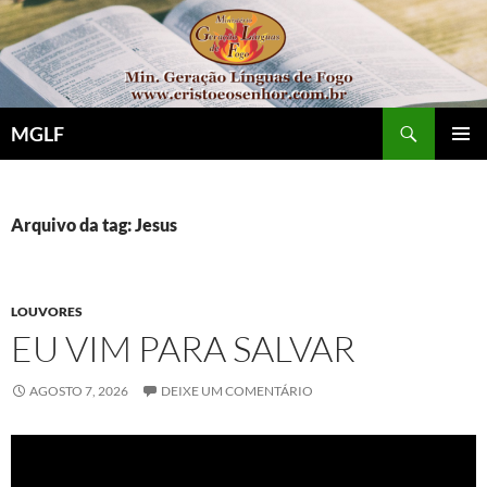
Pular
para
o
conteúdo
Pesquisar
MGLF
MENU
PRINCI
Arquivo da tag: Jesus
LOUVORES
EU VIM PARA SALVAR
AGOSTO 7, 2026
DEIXE UM COMENTÁRIO