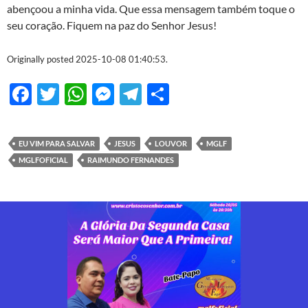
abençoou a minha vida. Que essa mensagem também toque o
seu coração. Fiquem na paz do Senhor Jesus!
Originally posted 2025-10-08 01:40:53.
F
T
W
M
T
S
ac
w
h
es
el
h
e
itt
at
se
e
ar
EU VIM PARA SALVAR
JESUS
LOUVOR
MGLF
b
er
s
n
gr
e
MGLFOFICIAL
RAIMUNDO FERNANDES
o
A
g
a
o
p
er
m
k
p