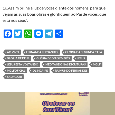
16.Assim brilhe a luz de vocês diante dos homens, para que
vejam as suas boas obras e glorifiquem ao Pai de vocês, que
está nos céus”.
F
T
W
M
T
S
ac
w
h
es
el
h
e
itt
at
se
e
ar
AO VIVO
FERNANDA FERNANDES
GLÓRIA DA SEGUNDA CASA
b
er
s
n
gr
e
GLÓRIA DE DEUS
GLÓRIA DE DEUS EM NÓS
JESUS
o
A
g
a
JESUS ESTÁ VOLTANDO
MEDITANDO NAS ESCRITURAS
MGLF
MGLFOFICIAL
OLINDA-PE
RAIMUNDO FERNANDES
o
p
er
m
SALVADOR
k
p