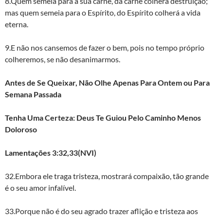
8.Quem semeia para a sua carne, da carne colherá destruição;
mas quem semeia para o Espírito, do Espírito colherá a vida
eterna.
9.E não nos cansemos de fazer o bem, pois no tempo próprio
colheremos, se não desanimarmos.
Antes de Se Queixar, Não Olhe Apenas Para Ontem ou Para
Semana Passada
Tenha Uma Certeza: Deus Te Guiou Pelo Caminho Menos
Doloroso
Lamentações 3:32,33(NVI)
32.Embora ele traga tristeza, mostrará compaixão, tão grande
é o seu amor infalível.
33.Porque não é do seu agrado trazer aflição e tristeza aos