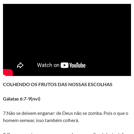
COLHENDO OS FRUTOS DAS NOSSAS ESCOLHAS
Gálatas 6:7-9(nvi)
7.Não se deixem enganar: de Deus não se zomba. Pois o que o
homem semear, isso também colherá.