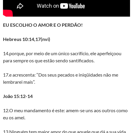
EU ESCOLHO O AMOR E O PERDÃO!
Hebreus 10:14,17(nvi)
14.porque, por meio de um único sacrifício, ele aperfeiçoou
para sempre os que estão sendo santificados.
17.e acrescenta: “Dos seus pecados e iniqüidades não me
lembrarei mais”.
João 15:12-14
12.O meu mandamento é este: amem-se uns aos outros como
eu os amei.
13.Ninguém tem maior amor do que aquele que dá a sua vida