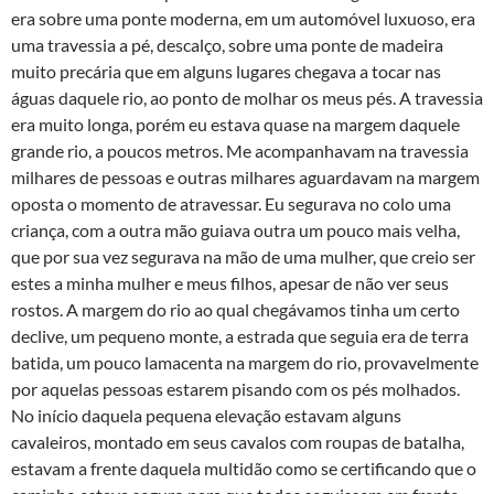
era sobre uma ponte moderna, em um automóvel luxuoso, era
uma travessia a pé, descalço, sobre uma ponte de madeira
muito precária que em alguns lugares chegava a tocar nas
águas daquele rio, ao ponto de molhar os meus pés. A travessia
era muito longa, porém eu estava quase na margem daquele
grande rio, a poucos metros. Me acompanhavam na travessia
milhares de pessoas e outras milhares aguardavam na margem
oposta o momento de atravessar. Eu segurava no colo uma
criança, com a outra mão guiava outra um pouco mais velha,
que por sua vez segurava na mão de uma mulher, que creio ser
estes a minha mulher e meus filhos, apesar de não ver seus
rostos. A margem do rio ao qual chegávamos tinha um certo
declive, um pequeno monte, a estrada que seguia era de terra
batida, um pouco lamacenta na margem do rio, provavelmente
por aquelas pessoas estarem pisando com os pés molhados.
No início daquela pequena elevação estavam alguns
cavaleiros, montado em seus cavalos com roupas de batalha,
estavam a frente daquela multidão como se certificando que o