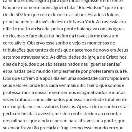
caminho estava seguro para que todos seguissem em frente.
Naquele momento ouvi alguém falar “Rio Hudson”, que é um
rio de 507 km que corre de norte a sul nos Estados Unidos,
principalmente através do leste de Nova York. A travessia era
difícil e muito arriscada, pois a ponte balançava com as águas
do rio, mas o fato de estar no fim da travessia me dava um
certo alívio. Observo esse sonho e vejo os momentos de
tribulações que tantos de nós que nascemos de novo em Jesus
estamos atravessando. As dificuldades da Igreja de Cristo nos
dias de hoje, dos que são assassinados nas “guerras santas”
espalhadas pelo mundo simplesmente por professarem sua fé.
Dos que sofrem dia após dia em uma sociedade corrompida em
seus valores, onde fica cada vez mais difícil ser o que somos e
professarmos a nossa fé sem sermos estigmatizados e muitas
vezes tratados como alienados por essa sociedade totalmente
corrompida em seus valores básicos. Apesar de no sonho estar
perto do fim da travessia, me sinto entristecido ao recordar
dos milhares que ainda esperam para atravessar a ponte, que
se encontrava tão precária e frágil como esse mundo em que