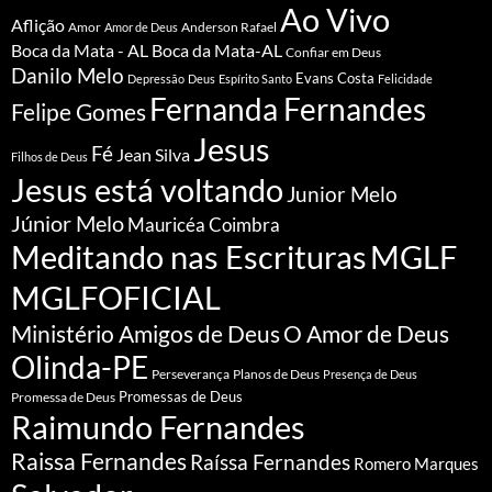
Ao Vivo
Aflição
Amor
Anderson Rafael
Amor de Deus
Boca da Mata - AL
Boca da Mata-AL
Confiar em Deus
Danilo Melo
Evans Costa
Depressão
Deus
Espírito Santo
Felicidade
Fernanda Fernandes
Felipe Gomes
Jesus
Fé
Jean Silva
Filhos de Deus
Jesus está voltando
Junior Melo
Júnior Melo
Mauricéa Coimbra
Meditando nas Escrituras
MGLF
MGLFOFICIAL
Ministério Amigos de Deus
O Amor de Deus
Olinda-PE
Perseverança
Planos de Deus
Presença de Deus
Promessa de Deus
Promessas de Deus
Raimundo Fernandes
Raissa Fernandes
Raíssa Fernandes
Romero Marques