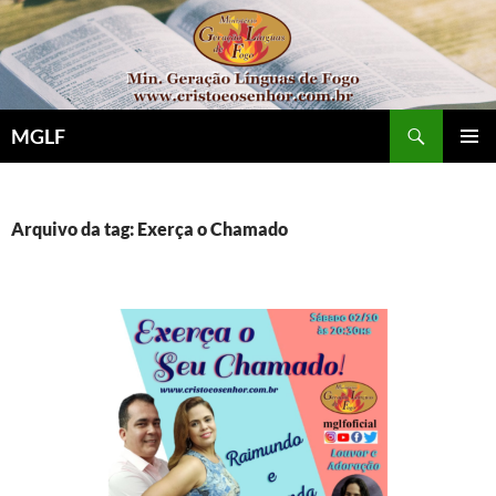
Pular
para
o
conteúdo
Pesquisar
MGLF
MENU
PRINCI
Arquivo da tag: Exerça o Chamado