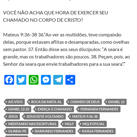
VOCÊ NÃO ACHA QUE HORA DE EXERCER SEU
CHAMADO NO CORPO DE CRISTO?
Mateus 9:36-38 36.“Ao ver as multidões, teve compaixão
delas, porque estavam aflitas e desamparadas, como ovelhas
sem pastor. 37. Então disse aos seus discípulos: “A seara é
grande, mas os trabalhadores são poucos. 38. Peçam, pois, ao
Senhor da seara que envie trabalhadores para a sua seara”.”
F
T
W
M
T
S
ac
w
h
es
el
h
e
itt
at
se
e
ar
AO VIVO
BOCA DA MATA-AL
CHAMDO DE DEUS
DANIEL 12
b
er
s
n
gr
e
DANIEL 12:10
EXERÇA O CHAMADO
FERNANDA FERNANDES
o
A
g
a
JESUS
JESUS ESTÁ VOLTANDO
MATEUS 9:36-38
MEDITANDO NAS ESCRITURAS
MGLF
MGLFOFICIAL
o
p
er
m
OLINDA-PE
RAIMUNDO FERNANDES
RAISSA FERNANDES