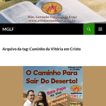
Pular
para
o
conteúdo
Pesquisar
MGLF
MENU
PRINCI
Arquivo da tag: Caminho da Vitória em Cristo