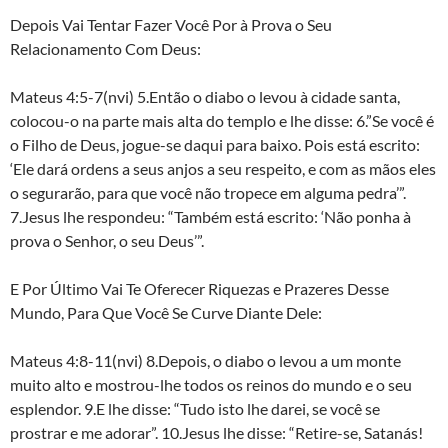
Depois Vai Tentar Fazer Você Por à Prova o Seu
Relacionamento Com Deus:
Mateus 4:5-7(nvi) 5.Então o diabo o levou à cidade santa,
colocou-o na parte mais alta do templo e lhe disse: 6.”Se você é
o Filho de Deus, jogue-se daqui para baixo. Pois está escrito:
‘Ele dará ordens a seus anjos a seu respeito, e com as mãos eles
o segurarão, para que você não tropece em alguma pedra’”.
7.Jesus lhe respondeu: “Também está escrito: ‘Não ponha à
prova o Senhor, o seu Deus’”.
E Por Último Vai Te Oferecer Riquezas e Prazeres Desse
Mundo, Para Que Você Se Curve Diante Dele:
Mateus 4:8-11(nvi) 8.Depois, o diabo o levou a um monte
muito alto e mostrou-lhe todos os reinos do mundo e o seu
esplendor. 9.E lhe disse: “Tudo isto lhe darei, se você se
prostrar e me adorar”. 10.Jesus lhe disse: “Retire-se, Satanás!