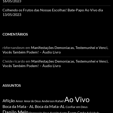
16/05/2023
Colhendo os Frutos das Nossas Escolhas! Bate-Papo Ao Vivo dia
13/05/2023
COMENTÁRIOS
rbfernandesm
em
Manifestações Demoníacas, Testemunhei e Venci,
Vocês Também Podem! – Áudio Livro
Cleide ricardo
em
Manifestações Demoníacas, Testemunhei e Venci,
Vocês Também Podem! – Áudio Livro
ASSUNTOS
Ao Vivo
Aflição
Amor
Anderson Rafael
Amor de Deus
Boca da Mata - AL
Boca da Mata-AL
Confiar em Deus
Danilo Melo
Evans Costa
Depressão
Deus
Espírito Santo
Felicidade