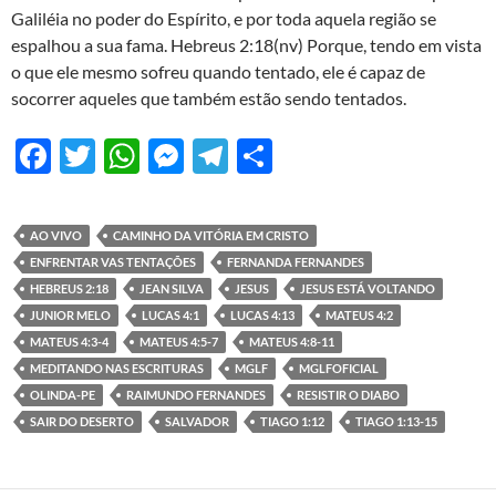
Galiléia no poder do Espírito, e por toda aquela região se
espalhou a sua fama. Hebreus 2:18(nv) Porque, tendo em vista
o que ele mesmo sofreu quando tentado, ele é capaz de
socorrer aqueles que também estão sendo tentados.
F
T
W
M
T
S
ac
w
h
es
el
h
e
itt
at
se
e
ar
AO VIVO
CAMINHO DA VITÓRIA EM CRISTO
b
er
s
n
gr
e
ENFRENTAR VAS TENTAÇÕES
FERNANDA FERNANDES
o
A
g
a
HEBREUS 2:18
JEAN SILVA
JESUS
JESUS ESTÁ VOLTANDO
JUNIOR MELO
LUCAS 4:1
LUCAS 4:13
MATEUS 4:2
o
p
er
m
MATEUS 4:3-4
MATEUS 4:5-7
MATEUS 4:8-11
k
p
MEDITANDO NAS ESCRITURAS
MGLF
MGLFOFICIAL
OLINDA-PE
RAIMUNDO FERNANDES
RESISTIR O DIABO
SAIR DO DESERTO
SALVADOR
TIAGO 1:12
TIAGO 1:13-15