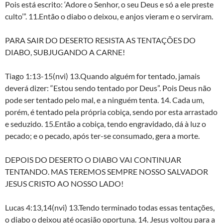
Pois está escrito: ‘Adore o Senhor, o seu Deus e só a ele preste
culto’”. 11.Então o diabo o deixou, e anjos vieram e o serviram.
PARA SAIR DO DESERTO RESISTA AS TENTAÇÕES DO
DIABO, SUBJUGANDO A CARNE!
Tiago 1:13-15(nvi) 13.Quando alguém for tentado, jamais
deverá dizer: “Estou sendo tentado por Deus”. Pois Deus não
pode ser tentado pelo mal, e a ninguém tenta. 14. Cada um,
porém, é tentado pela própria cobiça, sendo por esta arrastado
e seduzido. 15.Então a cobiça, tendo engravidado, dá à luz o
pecado; e o pecado, após ter-se consumado, gera a morte.
DEPOIS DO DESERTO O DIABO VAI CONTINUAR
TENTANDO. MAS TEREMOS SEMPRE NOSSO SALVADOR
JESUS CRISTO AO NOSSO LADO!
Lucas 4:13,14(nvi) 13.Tendo terminado todas essas tentações,
o diabo o deixou até ocasião oportuna. 14. Jesus voltou para a