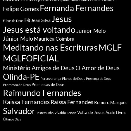
Fernanda Fernandes
Felipe Gomes
Jesus
Fé
Jean Silva
Filhos de Deus
Jesus está voltando
Junior Melo
Júnior Melo
Mauricéa Coimbra
Meditando nas Escrituras
MGLF
MGLFOFICIAL
Ministério Amigos de Deus
O Amor de Deus
Olinda-PE
Perseverança
Planos de Deus
Presença de Deus
Promessa de Deus
Promessas de Deus
Raimundo Fernandes
Raissa Fernandes
Raíssa Fernandes
Romero Marques
Salvador
Volta de Jesus
Vivaldo Lenon
Áudio Livros
Testemunho
Últimos Dias