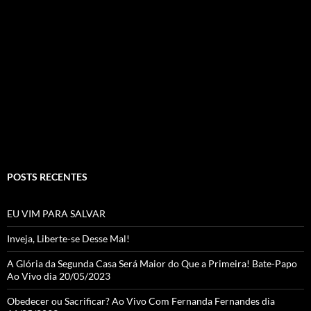
e
ag
itt
u
b
ra
er
T
o
m
u
o
b
k
e
C
h
a
POSTS RECENTES
n
n
EU VIM PARA SALVAR
el
Inveja, Liberte-se Desse Mal!
A Glória da Segunda Casa Será Maior do Que a Primeira! Bate-Papo
Ao Vivo dia 20/05/2023
Obedecer ou Sacrificar? Ao Vivo Com Fernanda Fernandes dia