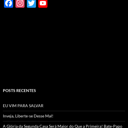
F
In
T
Y
ac
st
w
o
e
ag
itt
u
b
ra
er
T
o
m
u
o
b
k
e
C
h
a
POSTS RECENTES
n
n
EU VIM PARA SALVAR
el
Inveja, Liberte-se Desse Mal!
A Glória da Segunda Casa Será Maior do Que a Primeira! Bate-Papo