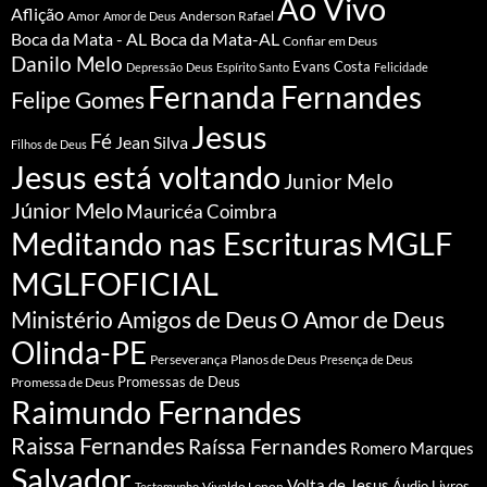
Ao Vivo
Aflição
Amor
Anderson Rafael
Amor de Deus
Boca da Mata - AL
Boca da Mata-AL
Confiar em Deus
Danilo Melo
Evans Costa
Depressão
Deus
Espírito Santo
Felicidade
Fernanda Fernandes
Felipe Gomes
Jesus
Fé
Jean Silva
Filhos de Deus
Jesus está voltando
Junior Melo
Júnior Melo
Mauricéa Coimbra
Meditando nas Escrituras
MGLF
MGLFOFICIAL
Ministério Amigos de Deus
O Amor de Deus
Olinda-PE
Perseverança
Planos de Deus
Presença de Deus
Promessa de Deus
Promessas de Deus
Raimundo Fernandes
Raissa Fernandes
Raíssa Fernandes
Romero Marques
Salvador
Volta de Jesus
Vivaldo Lenon
Áudio Livros
Testemunho