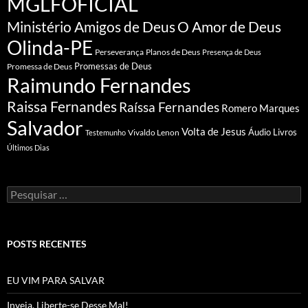
MGLFOFICIAL
Ministério Amigos de Deus
O Amor de Deus
Olinda-PE
Perseverança
Planos de Deus
Presença de Deus
Promessa de Deus
Promessas de Deus
Raimundo Fernandes
Raissa Fernandes
Raíssa Fernandes
Romero Marques
Salvador
Volta de Jesus
Vivaldo Lenon
Áudio Livros
Testemunho
Últimos Dias
Pesquisar
por:
POSTS RECENTES
EU VIM PARA SALVAR
Inveja, Liberte-se Desse Mal!