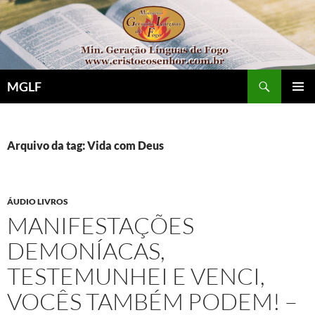
Pular
para
o
conteúdo
Pesquisar
MGLF
MENU
PRINCI
Arquivo da tag: Vida com Deus
ÁUDIO LIVROS
MANIFESTAÇÕES
DEMONÍACAS,
TESTEMUNHEI E VENCI,
VOCÊS TAMBÉM PODEM! –