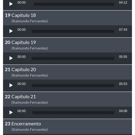
Tocador de áudio
00:00
04:12
Capítulo 18
(Raimundo Fernandes)
Tocador de áudio
00:00
07:43
Capítulo 19
(Raimundo Fernandes)
Tocador de áudio
00:00
05:55
Capítulo 20
(Raimundo Fernandes)
Tocador de áudio
00:00
05:53
Capítulo 21
(Raimundo Fernandes)
Tocador de áudio
00:00
04:08
Encerramento
(Raimundo Fernandes)