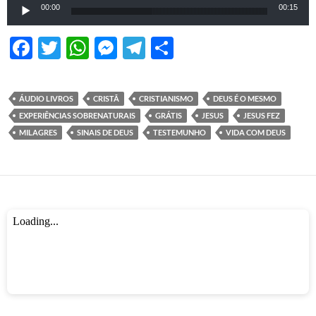
Tocador de áudio
00:00
00:15
F
T
W
M
T
S
ac
w
h
es
el
h
e
itt
at
se
e
ar
ÁUDIO LIVROS
CRISTÃ
CRISTIANISMO
DEUS É O MESMO
b
er
s
n
gr
e
EXPERIÊNCIAS SOBRENATURAIS
GRÁTIS
JESUS
JESUS FEZ
o
A
g
a
MILAGRES
SINAIS DE DEUS
TESTEMUNHO
VIDA COM DEUS
o
p
er
m
k
p