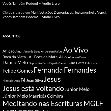
Vocês Também Podem! – Áudio Livro
Cleide ricardo
em
Manifestações Demoníacas, Testemunhei e Venci,
Vocês Também Podem! – Áudio Livro
ASSUNTOS
Ao Vivo
Aflição
Amor
Anderson Rafael
Amor de Deus
Boca da Mata - AL
Boca da Mata-AL
Confiar em Deus
Danilo Melo
Evans Costa
Depressão
Deus
Espírito Santo
Felicidade
Fernanda Fernandes
Felipe Gomes
Jesus
Fé
Jean Silva
Filhos de Deus
Jesus está voltando
Junior Melo
Júnior Melo
Mauricéa Coimbra
Meditando nas Escrituras
MGLF