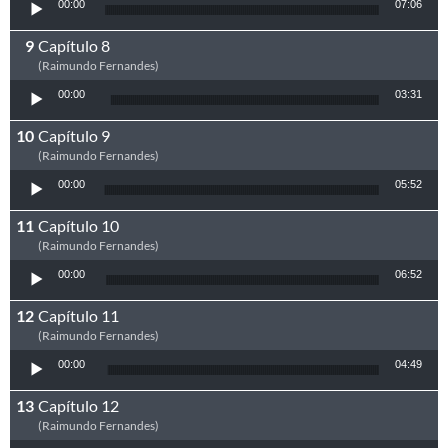
Tocador de áudio
00:00
07:06
Capítulo 8
(Raimundo Fernandes)
Tocador de áudio
00:00
03:31
Capítulo 9
(Raimundo Fernandes)
Tocador de áudio
00:00
05:52
Capítulo 10
(Raimundo Fernandes)
Tocador de áudio
00:00
06:52
Capítulo 11
(Raimundo Fernandes)
Tocador de áudio
00:00
04:49
Capítulo 12
(Raimundo Fernandes)