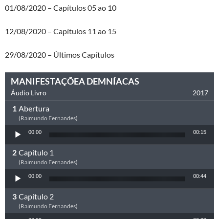
01/08/2020 – Capítulos 05 ao 10
12/08/2020 – Capítulos 11 ao 15
29/08/2020 – Últimos Capítulos
MANIFESTAÇÕEA DEMNÍACAS
Áudio Livro
2017
Abertura
(Raimundo Fernandes)
Tocador de áudio
00:00
00:15
Capítulo 1
(Raimundo Fernandes)
Tocador de áudio
00:00
00:44
Capítulo 2
(Raimundo Fernandes)
Tocador de áudio