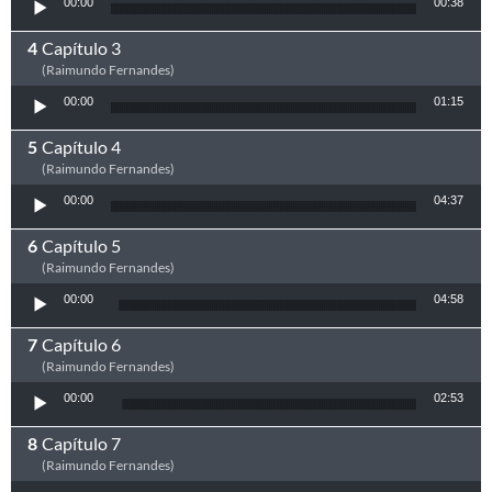
00:00
00:38
Capítulo 3
(Raimundo Fernandes)
Tocador de áudio
00:00
01:15
Capítulo 4
(Raimundo Fernandes)
Tocador de áudio
00:00
04:37
Capítulo 5
(Raimundo Fernandes)
Tocador de áudio
00:00
04:58
Capítulo 6
(Raimundo Fernandes)
Tocador de áudio
00:00
02:53
Capítulo 7
(Raimundo Fernandes)