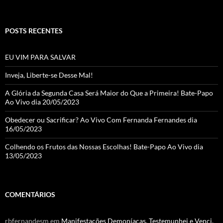
h
a
POSTS RECENTES
n
n
EU VIM PARA SALVAR
el
Inveja, Liberte-se Desse Mal!
A Glória da Segunda Casa Será Maior do Que a Primeira! Bate-Papo
Ao Vivo dia 20/05/2023
Obedecer ou Sacrificar? Ao Vivo Com Fernanda Fernandes dia
16/05/2023
Colhendo os Frutos das Nossas Escolhas! Bate-Papo Ao Vivo dia
13/05/2023
COMENTÁRIOS
rbfernandesm
em
Manifestações Demoníacas, Testemunhei e Venci,