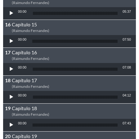
(Raimundo Fernandes)
Tocador de áudio
00:00
05:37
Capítulo 15
(Raimundo Fernandes)
Tocador de áudio
00:00
07:50
Capítulo 16
(Raimundo Fernandes)
Tocador de áudio
00:00
07:08
Capítulo 17
(Raimundo Fernandes)
Tocador de áudio
00:00
04:12
Capítulo 18
(Raimundo Fernandes)
Tocador de áudio
00:00
07:43
Capítulo 19