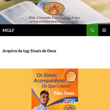
Pular
para
o
conteúdo
Pesquisar
MGLF
MENU
PRINCI
Arquivo da tag: Sinais de Deus