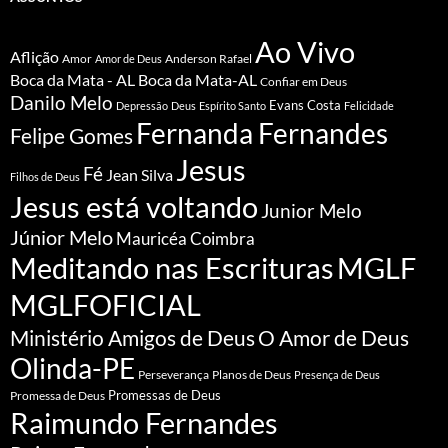
Ao Vivo
Aflição
Amor
Anderson Rafael
Amor de Deus
Boca da Mata - AL
Boca da Mata-AL
Confiar em Deus
Danilo Melo
Evans Costa
Depressão
Deus
Espírito Santo
Felicidade
Fernanda Fernandes
Felipe Gomes
Jesus
Fé
Jean Silva
Filhos de Deus
Jesus está voltando
Junior Melo
Júnior Melo
Mauricéa Coimbra
Meditando nas Escrituras
MGLF
MGLFOFICIAL
Ministério Amigos de Deus
O Amor de Deus
Olinda-PE
Perseverança
Planos de Deus
Presença de Deus
Promessa de Deus
Promessas de Deus
Raimundo Fernandes