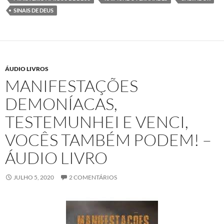
k
p
SINAIS DE DEUS
ÁUDIO LIVROS
MANIFESTAÇÕES
DEMONÍACAS,
TESTEMUNHEI E VENCI,
VOCÊS TAMBÉM PODEM! –
ÁUDIO LIVRO
JULHO 5, 2020
2 COMENTÁRIOS