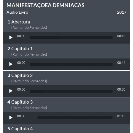
MANIFESTAÇÕEA DEMNÍACAS
Áudio Livro
2017
Abertura
(Raimundo Fernandes)
Tocador de áudio
00:00
00:15
Capítulo 1
(Raimundo Fernandes)
Tocador de áudio
00:00
00:44
Capítulo 2
(Raimundo Fernandes)
Tocador de áudio
00:00
00:38
Capítulo 3
(Raimundo Fernandes)
Tocador de áudio
00:00
01:15
Capítulo 4