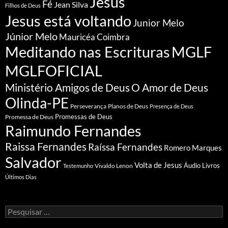
Jesus
Fé
Jean Silva
Filhos de Deus
Jesus está voltando
Junior Melo
Júnior Melo
Mauricéa Coimbra
Meditando nas Escrituras
MGLF
MGLFOFICIAL
Ministério Amigos de Deus
O Amor de Deus
Olinda-PE
Perseverança
Planos de Deus
Presença de Deus
Promessa de Deus
Promessas de Deus
Raimundo Fernandes
Raissa Fernandes
Raíssa Fernandes
Romero Marques
Salvador
Volta de Jesus
Vivaldo Lenon
Áudio Livros
Testemunho
Últimos Dias
Pesquisar
por: