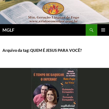
Pular
para
o
conteúdo
Pesquisar
MGLF
MENU
PRINCI
Arquivo da tag: QUEM É JESUS PARA VOCÊ?