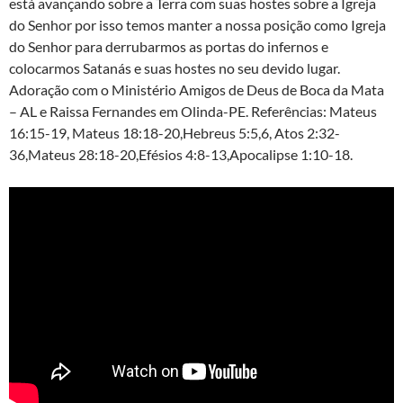
está avançando sobre a Terra com suas hostes sobre a Igreja
do Senhor por isso temos manter a nossa posição como Igreja
do Senhor para derrubarmos as portas do infernos e
colocarmos Satanás e suas hostes no seu devido lugar.
Adoração com o Ministério Amigos de Deus de Boca da Mata
– AL e Raissa Fernandes em Olinda-PE. Referências: Mateus
16:15-19, Mateus 18:18-20,Hebreus 5:5,6, Atos 2:32-
36,Mateus 28:18-20,Efésios 4:8-13,Apocalipse 1:10-18.