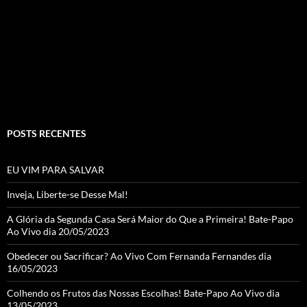
o
m
u
o
b
k
e
C
h
a
POSTS RECENTES
n
n
EU VIM PARA SALVAR
el
Inveja, Liberte-se Desse Mal!
A Glória da Segunda Casa Será Maior do Que a Primeira! Bate-Papo
Ao Vivo dia 20/05/2023
Obedecer ou Sacrificar? Ao Vivo Com Fernanda Fernandes dia
16/05/2023
Colhendo os Frutos das Nossas Escolhas! Bate-Papo Ao Vivo dia
13/05/2023