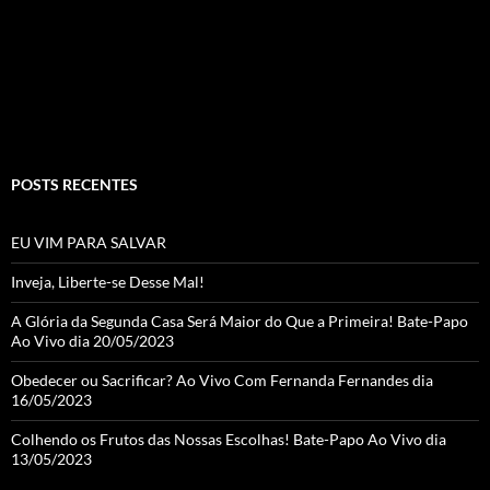
o
b
k
e
C
h
a
POSTS RECENTES
n
n
EU VIM PARA SALVAR
el
Inveja, Liberte-se Desse Mal!
A Glória da Segunda Casa Será Maior do Que a Primeira! Bate-Papo
Ao Vivo dia 20/05/2023
Obedecer ou Sacrificar? Ao Vivo Com Fernanda Fernandes dia
16/05/2023
Colhendo os Frutos das Nossas Escolhas! Bate-Papo Ao Vivo dia
13/05/2023