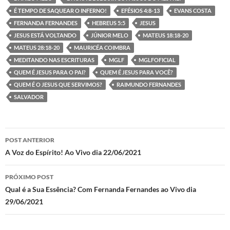
o
A
g
a
É TEMPO DE SAQUEAR O INFERNO!
EFÉSIOS 4:8-13
EVANS COSTA
FERNANDA FERNANDES
HEBREUS 5:5
JESUS
o
p
er
m
JESUS ESTÁ VOLTANDO
JÚNIOR MELO
MATEUS 18:18-20
k
p
MATEUS 28:18-20
MAURICÉA COIMBRA
MEDITANDO NAS ESCRITURAS
MGLF
MGLFOFICIAL
QUEM É JESUS PARA O PAI?
QUEM É JESUS PARA VOCÊ?
QUEM É O JESUS QUE SERVIMOS?
RAIMUNDO FERNANDES
SALVADOR
Navegação
POST ANTERIOR
de
A Voz do Espírito! Ao Vivo dia 22/06/2021
posts
PRÓXIMO POST
Qual é a Sua Essência? Com Fernanda Fernandes ao Vivo dia
29/06/2021