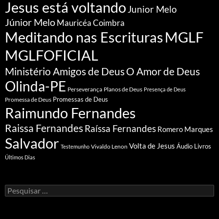
Jesus está voltando
Junior Melo
Júnior Melo
Mauricéa Coimbra
Meditando nas Escrituras
MGLF
MGLFOFICIAL
Ministério Amigos de Deus
O Amor de Deus
Olinda-PE
Perseverança
Planos de Deus
Presença de Deus
Promessa de Deus
Promessas de Deus
Raimundo Fernandes
Raissa Fernandes
Raíssa Fernandes
Romero Marques
Salvador
Volta de Jesus
Vivaldo Lenon
Áudio Livros
Testemunho
Últimos Dias
Pesquisar
por: