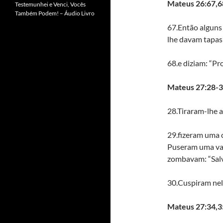
Mateus 26:67,6
Testemunhei e Venci, Vocês
Também Podem! – Áudio Livro
67.Então alguns
lhe davam tapas
68.e diziam: “Pr
Mateus 27:28-3
28.Tiraram-lhe 
29.fizeram uma 
Puseram uma var
zombavam: “Salve
30.Cuspiram nele
Mateus 27:34,3