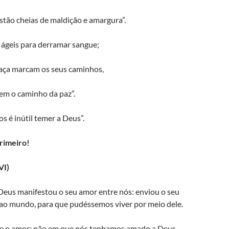
stão cheias de maldição e amargura”.
 ágeis para derramar sangue;
raça marcam os seus caminhos,
em o caminho da paz”.
os é inútil temer a Deus”.
rimeiro!
VI)
 Deus manifestou o seu amor entre nós: enviou o seu
 ao mundo, para que pudéssemos viver por meio dele.
te o amor: não em que nós tenhamos amado a Deus,