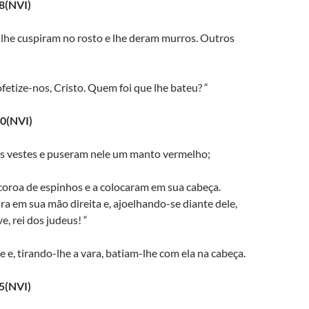
8(NVI)
 lhe cuspiram no rosto e lhe deram murros. Outros
ofetize-nos, Cristo. Quem foi que lhe bateu? “
0(NVI)
as vestes e puseram nele um manto vermelho;
coroa de espinhos e a colocaram em sua cabeça.
a em sua mão direita e, ajoelhando-se diante dele,
, rei dos judeus! “
 e, tirando-lhe a vara, batiam-lhe com ela na cabeça.
5(NVI)