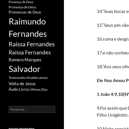
Presença de Deus
Promessa de Deus
14.”Suas bocas e
Promessas de Deus
Raimundo
15.”Seus pés são
Fernandes
16.ruína e desg
Raissa Fernandes
Raíssa Fernandes
17.e não conhec
Romero Marques
18.”Aos seus olh
Salvador
Vivaldo Lenon
Testemunho
Ele Nos Amou P
Volta de Jesus
Áudio Livros
Últimos Dias
1 João 4:9,10(N
9.Foi assim que
Pesquisar
por:
Filho Unigênito
10.Nisto consis