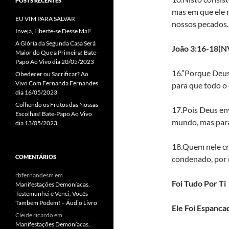
POSTS RECENTES
mas em que ele 
EU VIM PARA SALVAR
nossos pecados.
Inveja, Liberte-se Desse Mal!
A Glória da Segunda Casa Será
João 3:16-18(N
Maior do Que a Primeira! Bate-
Papo Ao Vivo dia 20/05/2023
16.”Porque Deus
Obedecer ou Sacrificar? Ao
Vivo Com Fernanda Fernandes
para que todo o 
dia 16/05/2023
Colhendo os Frutos das Nossas
17.Pois Deus en
Escolhas! Bate-Papo Ao Vivo
mundo, mas para 
dia 13/05/2023
18.Quem nele cr
COMENTÁRIOS
condenado, por 
rbfernandesm
em
Foi Tudo Por Ti
Manifestações Demoníacas,
Testemunhei e Venci, Vocês
Também Podem! – Áudio Livro
Ele Foi Espanca
Cleide ricardo
em
Manifestações Demoníacas,