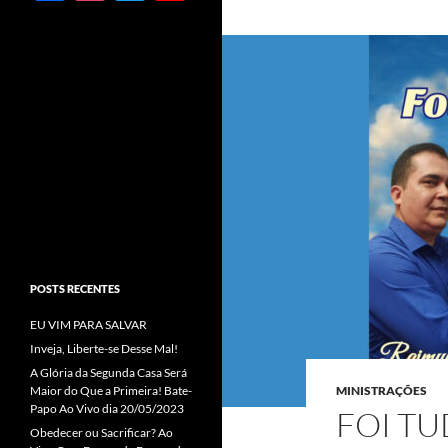
ac
st
w
o
e
ag
itt
u
b
ra
er
T
o
m
u
o
b
k
e
C
h
a
POSTS RECENTES
n
EU VIM PARA SALVAR
n
Inveja, Liberte-se Desse Mal!
el
A Glória da Segunda Casa Será
Maior do Que a Primeira! Bate-
MINISTRAÇÕES
Papo Ao Vivo dia 20/05/2023
FOI TU
Obedecer ou Sacrificar? Ao