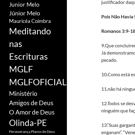
justificador daq
Junior Melo
Júnior Melo
Pois Não Havia
Mauricéa Coimbra
Meditando
Romanos 3:9-18
nas
9.Que concluire
Já demonstramos
Escrituras
pecado.
MGLF
10.Como está es
MGLFOFICIAL
11.não há ningu
Ministério
Amigos de Deus
12.Todos se des
ninguém que faç
O Amor de Deus
Olinda-PE
13.”Suas gargan
enganam”. “Venen
Perseverança
Planos de Deus