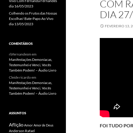
COM R
Vivo Com Fernanda Fernandes
dia 16/05/2023
DIA 27
Colhendo os Frutos das Nossas
Escolhas! Bate-Papo Ao Vivo
dia 13/05/2023
FEVEREIRO 13, 
COMENTÁRIOS
rbfernandesm
em
Manifestações Demoníacas,
Testemunhei e Venci, Vocês
Também Podem! – Áudio Livro
Cleide ricardo
em
Manifestações Demoníacas,
Testemunhei e Venci, Vocês
Também Podem! – Áudio Livro
ASSUNTOS
Aflição
FOI TUDO POR
Amor
Amor de Deus
Anderson Rafael