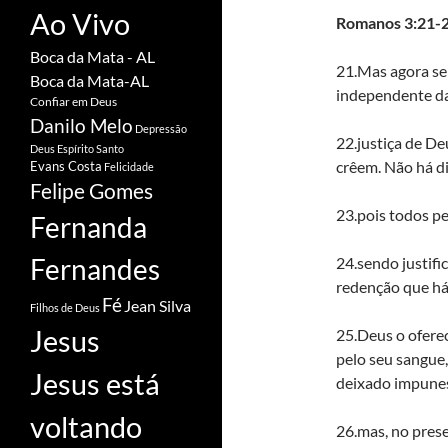
Ao Vivo
Romanos 3:21-2
Boca da Mata - AL
21.Mas agora se
Boca da Mata-AL
independente da 
Confiar em Deus
Danilo Melo
Depressão
22.justiça de De
Deus
Espírito Santo
crêem. Não há di
Evans Costa
Felicidade
Felipe Gomes
23.pois todos pe
Fernanda
Fernandes
24.sendo justifi
redenção que há
Fé
Jean Silva
Filhos de Deus
Jesus
25.Deus o oferec
pelo seu sangue,
Jesus está
deixado impunes
voltando
26.mas, no prese