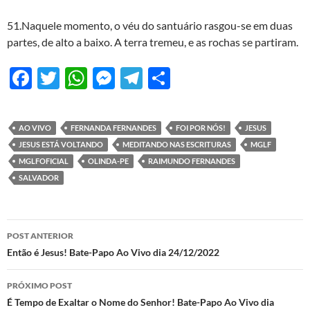
51.Naquele momento, o véu do santuário rasgou-se em duas
partes, de alto a baixo. A terra tremeu, e as rochas se partiram.
F
T
W
M
T
S
ac
w
h
es
el
h
e
itt
at
se
e
ar
AO VIVO
FERNANDA FERNANDES
FOI POR NÓS!
JESUS
b
er
s
n
gr
e
JESUS ESTÁ VOLTANDO
MEDITANDO NAS ESCRITURAS
MGLF
o
A
g
a
MGLFOFICIAL
OLINDA-PE
RAIMUNDO FERNANDES
SALVADOR
o
p
er
m
k
p
Navegação
POST ANTERIOR
de
Então é Jesus! Bate-Papo Ao Vivo dia 24/12/2022
posts
PRÓXIMO POST
É Tempo de Exaltar o Nome do Senhor! Bate-Papo Ao Vivo dia