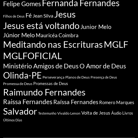
Fernanda Fernandes
Felipe Gomes
Jesus
Fé
Jean Silva
Filhos de Deus
Jesus está voltando
Junior Melo
Júnior Melo
Mauricéa Coimbra
Meditando nas Escrituras
MGLF
MGLFOFICIAL
Ministério Amigos de Deus
O Amor de Deus
Olinda-PE
Perseverança
Planos de Deus
Presença de Deus
Promessa de Deus
Promessas de Deus
Raimundo Fernandes
Raissa Fernandes
Raíssa Fernandes
Romero Marques
Salvador
Volta de Jesus
Vivaldo Lenon
Áudio Livros
Testemunho
Últimos Dias