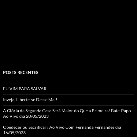
b
ra
er
T
o
m
u
o
b
k
e
C
h
a
POSTS RECENTES
n
n
EU VIM PARA SALVAR
el
Inveja, Liberte-se Desse Mal!
A Glória da Segunda Casa Será Maior do Que a Primeira! Bate-Papo
Ao Vivo dia 20/05/2023
Obedecer ou Sacrificar? Ao Vivo Com Fernanda Fernandes dia
16/05/2023