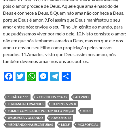
pois o amor procede de Deus. Aquele que ama é nascido de
Deus e conhece a Deus. 8.Quem não ama não conhece a Deus,
porque Deus é amor. 9.Foi assim que Deus manifestou o seu
amor entre nós: enviou o seu Filho Unigênito ao mundo, para
que pudéssemos viver por meio dele. 10.Nisto consiste o amor:
não em que nós tenhamos amado a Deus, mas em que ele nos
amou e enviou seu Filho como propiciação pelos nossos
pecados. 11.Amados, visto que Deus assim nos amou, nós
também devemos amar-nos uns aos outros.
F
T
W
M
T
S
ac
w
h
es
el
h
e
itt
at
se
e
ar
1 JOÃO 4:7-11
2 CORÍNTIOS 5:14-19
AO VIVO
b
er
s
n
gr
e
FERNANDA FERNANDES
FILIPENSES 2:5-8
o
A
g
a
FOMOS COMPRADOS POR UM ALTO PREÇO!
JESUS
JESUS ESTÁ VOLTANDO
JOÃO 3:16-18
o
p
er
m
MEDITANDO NAS ESCRITURAS
MGLF
MGLFOFICIAL