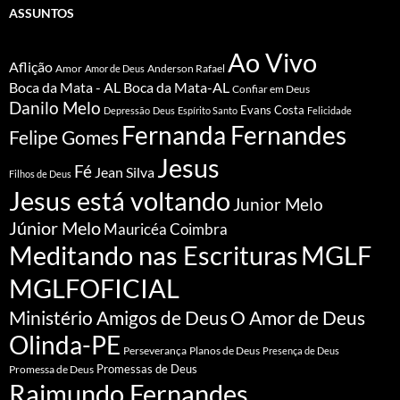
ASSUNTOS
Ao Vivo
Aflição
Amor
Anderson Rafael
Amor de Deus
Boca da Mata - AL
Boca da Mata-AL
Confiar em Deus
Danilo Melo
Evans Costa
Depressão
Deus
Espírito Santo
Felicidade
Fernanda Fernandes
Felipe Gomes
Jesus
Fé
Jean Silva
Filhos de Deus
Jesus está voltando
Junior Melo
Júnior Melo
Mauricéa Coimbra
Meditando nas Escrituras
MGLF
MGLFOFICIAL
Ministério Amigos de Deus
O Amor de Deus
Olinda-PE
Perseverança
Planos de Deus
Presença de Deus
Promessa de Deus
Promessas de Deus
Raimundo Fernandes