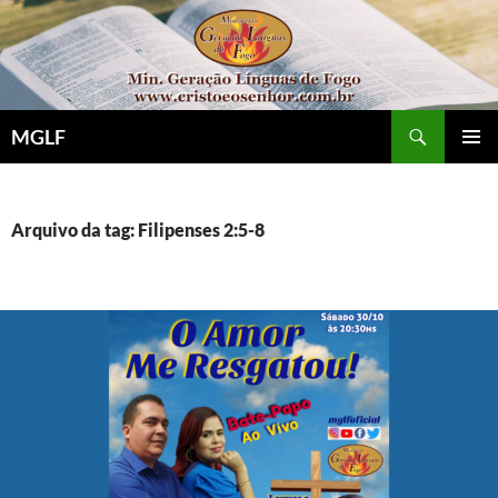
Pular
para
o
conteúdo
Pesquisar
MGLF
MENU
PRINCI
Arquivo da tag: Filipenses 2:5-8