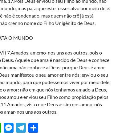
rna. 17.Pois Deus enviou o seu Filho ao mundo, não
mundo, mas para que este fosse salvo por meio dele.
ê não é condenado, mas quem não crê já está
não crer no nome do Filho Unigênito de Deus.
ATA O MUNDO
VI) 7.Amados, amemo-nos uns aos outros, pois o
 Deus. Aquele que ama é nascido de Deus e conhece
não ama não conhece a Deus, porque Deus é amor.
 Deus manifestou o seu amor entre nós: enviou o seu
 ao mundo, para que pudéssemos viver por meio dele.
te o amor: não em que nós tenhamos amado a Deus,
nos amou e enviou seu Filho como propiciação pelos
 11.Amados, visto que Deus assim nos amou, nós
 amar-nos uns aos outros.
W
M
T
S
h
es
el
h