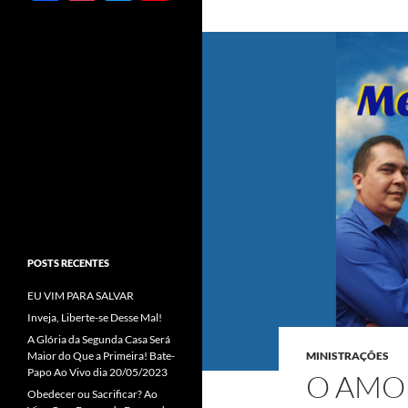
ac
st
w
o
e
ag
itt
u
b
ra
er
T
o
m
u
o
b
k
e
C
h
a
POSTS RECENTES
n
EU VIM PARA SALVAR
n
Inveja, Liberte-se Desse Mal!
el
A Glória da Segunda Casa Será
Maior do Que a Primeira! Bate-
MINISTRAÇÕES
Papo Ao Vivo dia 20/05/2023
O AMO
Obedecer ou Sacrificar? Ao