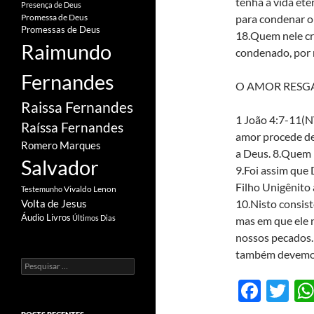
tenha a vida ete
Presença de Deus
para condenar o 
Promessa de Deus
Promessas de Deus
18.Quem nele cr
Raimundo
condenado, por 
Fernandes
O AMOR RESG
Raissa Fernandes
1 João 4:7-11(N
Raíssa Fernandes
amor procede de
Romero Marques
a Deus. 8.Quem 
Salvador
9.Foi assim que
Filho Unigênito
Vivaldo Lenon
Testemunho
10.Nisto consis
Volta de Jesus
Áudio Livros
Últimos Dias
mas em que ele 
nossos pecados.
também devemos
Pesquisar
por:
F
T
ac
w