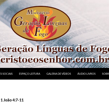
S SOCIAIS
ESPAÇO LEITURA
GALERIA DE VÍDEOS
ÁUDIO LIVROS
SOBR
 1 João 4:7-11