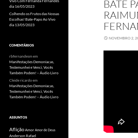
BATE P
Vivo Com Fernanda Fernandes
dia 16/05/2023
RAIMU
Colhendo os Frutos das Nossas
Escolhas! Bate-Papo Ao Vivo
FERNAN
dia 13/05/2023
NOVEMBRO 2, 2
COMENTÁRIOS
rbfernandesm
em
Manifestações Demoníacas,
Testemunhei e Venci, Vocês
Também Podem! – Áudio Livro
Cleide ricardo
em
Manifestações Demoníacas,
Testemunhei e Venci, Vocês
Também Podem! – Áudio Livro
ASSUNTOS
Aflição
Amor
Amor de Deus
Anderson Rafael