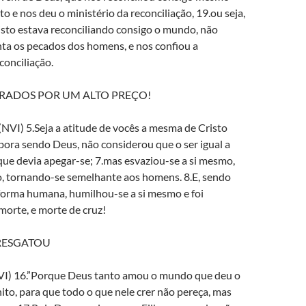
to e nos deu o ministério da reconciliação, 19.ou seja,
sto estava reconciliando consigo o mundo, não
ta os pecados dos homens, e nos confiou a
onciliação.
ADOS POR UM ALTO PREÇO!
(NVI) 5.Seja a atitude de vocês a mesma de Cristo
bora sendo Deus, não considerou que o ser igual a
que devia apegar-se; 7.mas esvaziou-se a si mesmo,
vo, tornando-se semelhante aos homens. 8.E, sendo
orma humana, humilhou-se a si mesmo e foi
morte, e morte de cruz!
RESGATOU
VI) 16.”Porque Deus tanto amou o mundo que deu o
ito, para que todo o que nele crer não pereça, mas