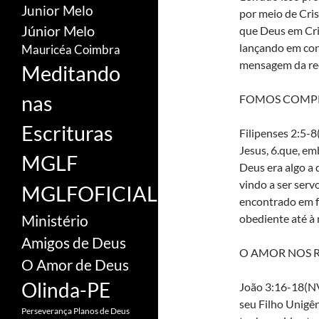
Junior Melo
por meio de Cris
Júnior Melo
que Deus em Cri
lançando em con
Mauricéa Coimbra
mensagem da rec
Meditando
nas
FOMOS COMPR
Escrituras
Filipenses 2:5-8
Jesus, 6.que, em
MGLF
Deus era algo a 
vindo a ser ser
MGLFOFICIAL
encontrado em f
obediente até à 
Ministério
Amigos de Deus
O AMOR NOS 
O Amor de Deus
Olinda-PE
João 3:16-18(N
seu Filho Unigên
Perseverança
Planos de Deus