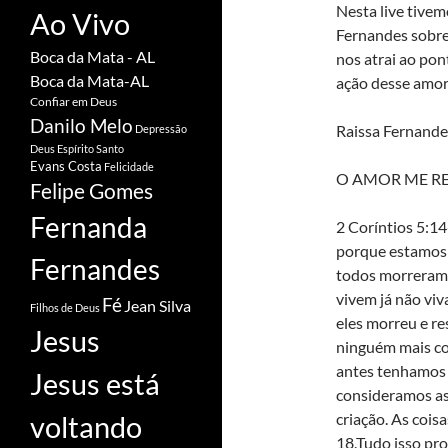
Nesta live tive
Ao Vivo
Fernandes sobr
Boca da Mata - AL
nos atrai ao pon
Boca da Mata-AL
ação desse amor
Confiar em Deus
Danilo Melo
Raissa Fernande
Depressão
Deus
Espírito Santo
Evans Costa
Felicidade
O AMOR ME R
Felipe Gomes
Fernanda
2 Coríntios 5:14
porque estamos 
Fernandes
todos morreram.
vivem já não vi
Fé
Jean Silva
Filhos de Deus
eles morreu e re
Jesus
ninguém mais co
antes tenhamos 
Jesus está
consideramos ass
criação. As cois
voltando
18.Tudo isso pr