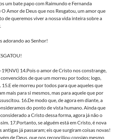
mos um bate papo com Raimundo e Fernanda
e O Amor de Deus que nos Resgatou, um amor que
to de queremos viver a nossa vida inteira sobre a
.
s adorando ao Senhor!
ESGATOU!
-19(NVI) 14.Pois o amor de Cristo nos constrange,
convencidos de que um morreu por todos; logo,
 15.E ele morreu por todos para que aqueles que
vam mais para si mesmos, mas para aquele que por
ssuscitou. 16.De modo que, de agora em diante, a
nsideramos do ponto de vista humano. Ainda que
considerado a Cristo dessa forma, agora já não o
im. 17.Portanto, se alguém está em Cristo, é nova
as antigas já passaram; eis que surgiram coisas novas!
ovém de Deus, que nos reconciliou consigo mesmo