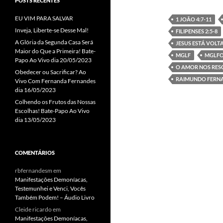
POSTS RECENTES
e
itt
EU VIM PARA SALVAR
1 JOÃO 4:7-11
b
er
Inveja, Liberte-se Desse Mal!
FILIPENSES 2:5-8
o
A Glória da Segunda Casa Será
JESUS ESTÁ VOL
Maior do Que a Primeira! Bate-
MGLF
MGLFO
o
Papo Ao Vivo dia 20/05/2023
O AMOR NOS RE
Obedecer ou Sacrificar? Ao
k
RAIMUNDO FERN
Vivo Com Fernanda Fernandes
dia 16/05/2023
Colhendo os Frutos das Nossas
Escolhas! Bate-Papo Ao Vivo
dia 13/05/2023
COMENTÁRIOS
rbfernandesm
em
Manifestações Demoníacas,
Testemunhei e Venci, Vocês
Também Podem! – Áudio Livro
Cleide ricardo
em
Manifestações Demoníacas,