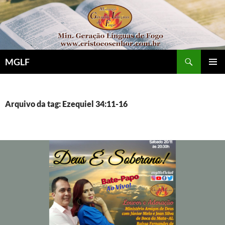
Pular
para
o
conteúdo
Pesquisar
MGLF
MENU
PRINCI
Arquivo da tag: Ezequiel 34:11-16