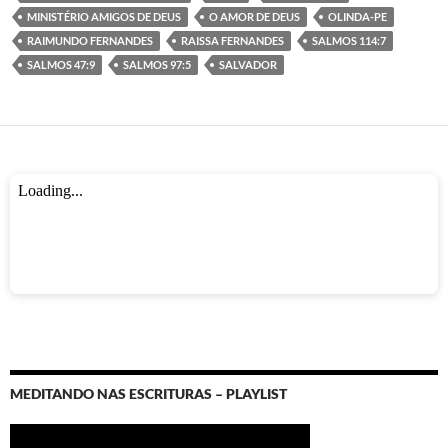
o
p
er
m
MINISTÉRIO AMIGOS DE DEUS
O AMOR DE DEUS
OLINDA-PE
k
p
RAIMUNDO FERNANDES
RAISSA FERNANDES
SALMOS 114:7
SALMOS 47:9
SALMOS 97:5
SALVADOR
MEDITANDO NAS ESCRITURAS – PLAYLIST