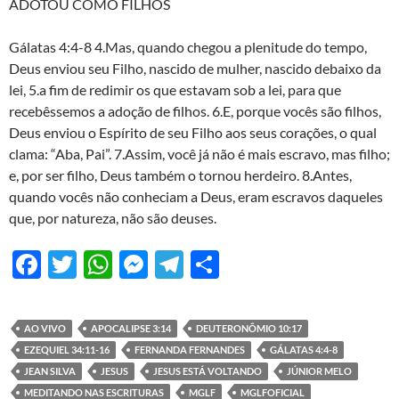
ADOTOU COMO FILHOS
Gálatas 4:4-8 4.Mas, quando chegou a plenitude do tempo,
Deus enviou seu Filho, nascido de mulher, nascido debaixo da
lei, 5.a fim de redimir os que estavam sob a lei, para que
recebêssemos a adoção de filhos. 6.E, porque vocês são filhos,
Deus enviou o Espírito de seu Filho aos seus corações, o qual
clama: “Aba, Pai”. 7.Assim, você já não é mais escravo, mas filho;
e, por ser filho, Deus também o tornou herdeiro. 8.Antes,
quando vocês não conheciam a Deus, eram escravos daqueles
que, por natureza, não são deuses.
F
T
W
M
T
S
ac
w
h
es
el
h
e
itt
at
se
e
ar
AO VIVO
APOCALIPSE 3:14
DEUTERONÔMIO 10:17
b
er
s
n
gr
e
EZEQUIEL 34:11-16
FERNANDA FERNANDES
GÁLATAS 4:4-8
o
A
g
a
JEAN SILVA
JESUS
JESUS ESTÁ VOLTANDO
JÚNIOR MELO
MEDITANDO NAS ESCRITURAS
MGLF
MGLFOFICIAL