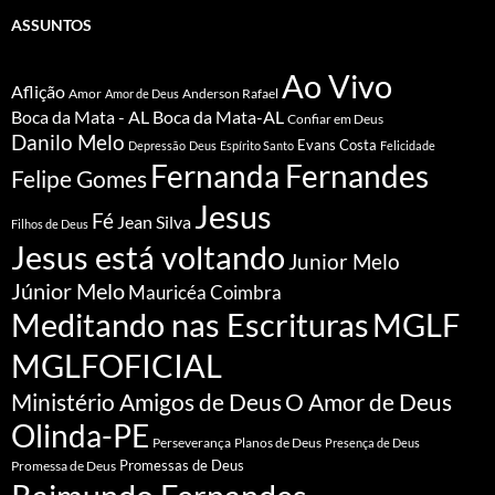
ASSUNTOS
Ao Vivo
Aflição
Amor
Anderson Rafael
Amor de Deus
Boca da Mata - AL
Boca da Mata-AL
Confiar em Deus
Danilo Melo
Evans Costa
Depressão
Deus
Espírito Santo
Felicidade
Fernanda Fernandes
Felipe Gomes
Jesus
Fé
Jean Silva
Filhos de Deus
Jesus está voltando
Junior Melo
Júnior Melo
Mauricéa Coimbra
Meditando nas Escrituras
MGLF
MGLFOFICIAL
Ministério Amigos de Deus
O Amor de Deus
Olinda-PE
Perseverança
Planos de Deus
Presença de Deus
Promessa de Deus
Promessas de Deus