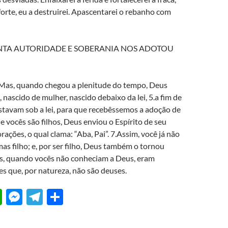
forte, eu a destruirei. Apascentarei o rebanho com
NTA AUTORIDADE E SOBERANIA NOS ADOTOU
.Mas, quando chegou a plenitude do tempo, Deus
, nascido de mulher, nascido debaixo da lei, 5.a fim de
stavam sob a lei, para que recebêssemos a adoção de
ue vocês são filhos, Deus enviou o Espírito de seu
rações, o qual clama: “Aba, Pai”. 7.Assim, você já não
mas filho; e, por ser filho, Deus também o tornou
es, quando vocês não conheciam a Deus, eram
s que, por natureza, não são deuses.
W
M
T
S
h
es
el
h