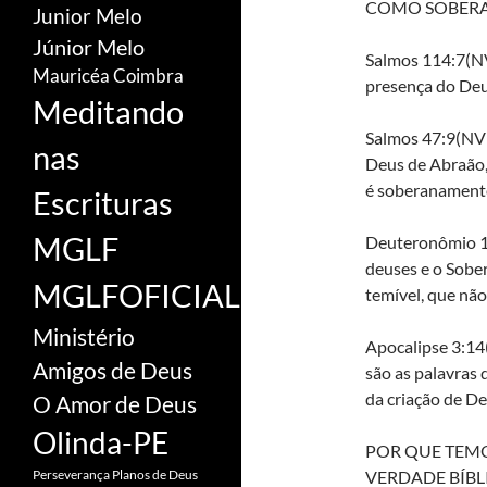
COMO SOBER
Junior Melo
Júnior Melo
Salmos 114:7(NV
Mauricéa Coimbra
presença do Deu
Meditando
Salmos 47:9(NVI
nas
Deus de Abraão,
é soberanamente
Escrituras
MGLF
Deuteronômio 10
deuses e o Sobe
MGLFOFICIAL
temível, que não
Ministério
Apocalipse 3:14(
Amigos de Deus
são as palavras 
da criação de De
O Amor de Deus
Olinda-PE
POR QUE TEMO
VERDADE BÍBL
Perseverança
Planos de Deus