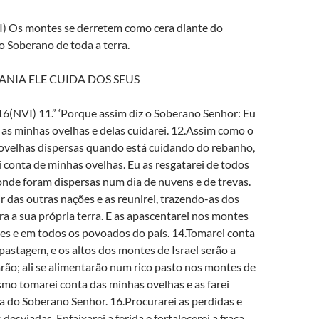
) Os montes se derretem como cera diante do
o Soberano de toda a terra.
ANIA ELE CUIDA DOS SEUS
16(NVI) 11.” ‘Porque assim diz o Soberano Senhor: Eu
as minhas ovelhas e delas cuidarei. 12.Assim como o
 ovelhas dispersas quando está cuidando do rebanho,
conta de minhas ovelhas. Eu as resgatarei de todos
onde foram dispersas num dia de nuvens e de trevas.
ir das outras nações e as reunirei, trazendo-as dos
a a sua própria terra. E as apascentarei nos montes
ales e em todos os povoados do país. 14.Tomarei conta
astagem, e os altos dos montes de Israel serão a
rão; ali se alimentarão num rico pasto nos montes de
smo tomarei conta das minhas ovelhas e as farei
ra do Soberano Senhor. 16.Procurarei as perdidas e
s desviadas. Enfaixarei a ferida e fortalecerei a fraca,