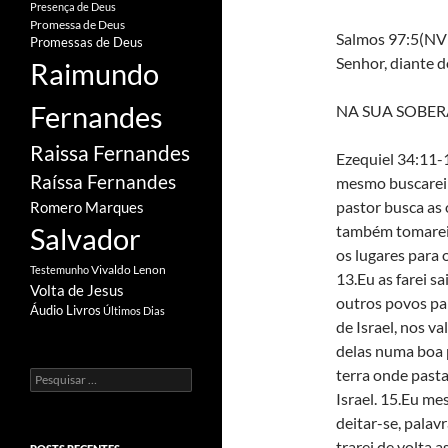
Presença de Deus
Promessa de Deus
Salmos 97:5(NVI
Promessas de Deus
Senhor, diante d
Raimundo
Fernandes
NA SUA SOBER
Raissa Fernandes
Ezequiel 34:11-
Raíssa Fernandes
mesmo buscarei 
pastor busca as
Romero Marques
também tomarei 
Salvador
os lugares para 
Vivaldo Lenon
Testemunho
13.Eu as farei sa
Volta de Jesus
outros povos par
Áudio Livros
Últimos Dias
de Israel, nos v
delas numa boa p
terra onde pasta
Pesquisar
por:
Israel. 15.Eu me
deitar-se, palav
trarei de volta a