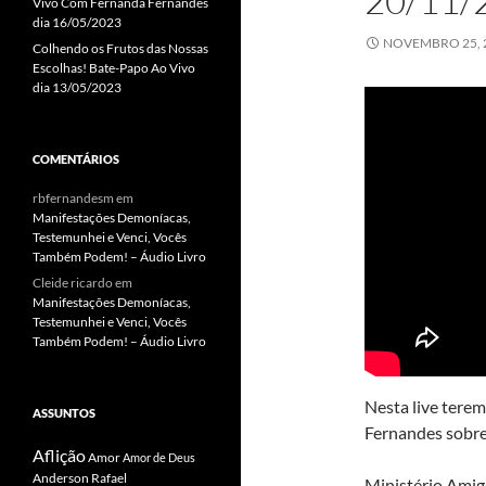
20/11/
Vivo Com Fernanda Fernandes
dia 16/05/2023
NOVEMBRO 25, 
Colhendo os Frutos das Nossas
Escolhas! Bate-Papo Ao Vivo
dia 13/05/2023
COMENTÁRIOS
rbfernandesm
em
Manifestações Demoníacas,
Testemunhei e Venci, Vocês
Também Podem! – Áudio Livro
Cleide ricardo
em
Manifestações Demoníacas,
Testemunhei e Venci, Vocês
Também Podem! – Áudio Livro
Nesta live tere
ASSUNTOS
Fernandes sobre
Aflição
Amor
Amor de Deus
Anderson Rafael
Ministério Amig