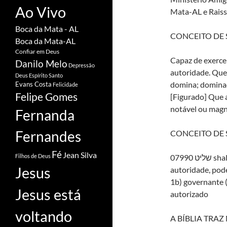
Ao Vivo
Mata-AL e Raiss
Boca da Mata - AL
CONCEITO DE
Boca da Mata-AL
Confiar em Deus
Capaz de exerce
Danilo Melo
Depressão
autoridade. Que
Deus
Espírito Santo
domina; dominad
Evans Costa
Felicidade
Felipe Gomes
[Figurado] Que a
notável ou magní
Fernanda
Fernandes
CONCEITO DE
Fé
Jean Silva
שליט 07990 shalliyt (aramaico) 1) que tem domínio, que tem
Filhos de Deus
Jesus
autoridade, pod
1b) governante (
Jesus está
autorizado
voltando
A BÍBLIA TRA