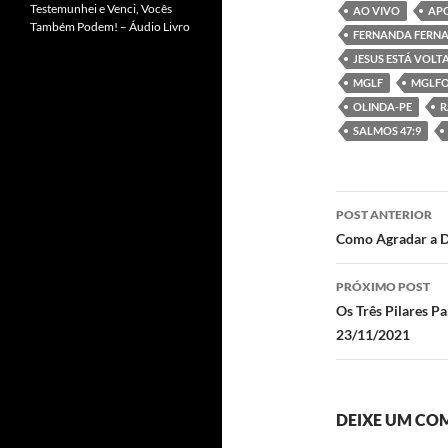
e
itt
Testemunhei e Venci, Vocês
AO VIVO
APO
b
er
Também Podem! – Áudio Livro
FERNANDA FERN
o
JESUS ESTÁ VOL
MGLF
MGLFO
o
OLINDA-PE
R
k
SALMOS 47:9
Navegaç
POST ANTERIOR
de
Como Agradar a D
posts
PRÓXIMO POST
Os Três Pilares P
23/11/2021
DEIXE UM CO