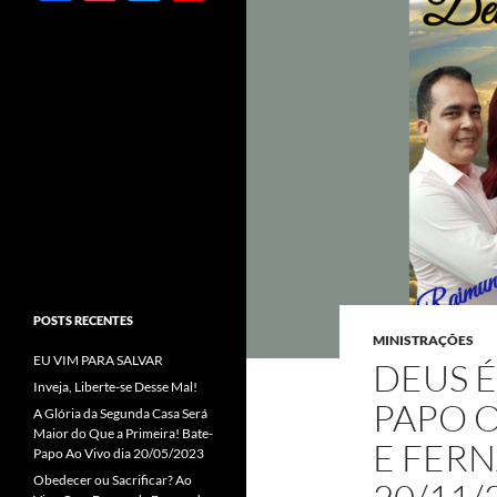
ac
st
w
o
e
ag
itt
u
b
ra
er
T
o
m
u
o
b
k
e
C
h
a
POSTS RECENTES
n
MINISTRAÇÕES
EU VIM PARA SALVAR
n
DEUS É
Inveja, Liberte-se Desse Mal!
el
PAPO 
A Glória da Segunda Casa Será
Maior do Que a Primeira! Bate-
E FER
Papo Ao Vivo dia 20/05/2023
Obedecer ou Sacrificar? Ao