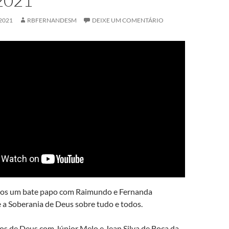
2021
2021
RBFERNANDESM
DEIXE UM COMENTÁRIO
mos um bate papo com Raimundo e Fernanda
 a Soberania de Deus sobre tudo e todos.
os de Deus com Júnior Melo e Jean Silva de Boca da