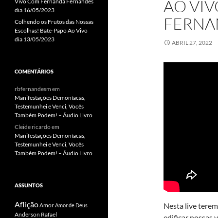
AO VI
Vivo Com Fernanda Fernandes
dia 16/05/2023
FERNAN
Colhendo os Frutos das Nossas
Escolhas! Bate-Papo Ao Vivo
dia 13/05/2023
ABRIL 27, 2022
COMENTÁRIOS
rbfernandesm
em
Manifestações Demoníacas,
Testemunhei e Venci, Vocês
Também Podem! – Áudio Livro
Cleide ricardo
em
Manifestações Demoníacas,
Testemunhei e Venci, Vocês
Também Podem! – Áudio Livro
ASSUNTOS
Aflição
Nesta live tere
Amor
Amor de Deus
Anderson Rafael
edificar nossas v