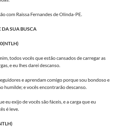
ão com Raissa Fernandes de Olinda-PE.
E DA SUA BUSCA
30(NTLH)
mim, todos vocês que estão cansados de carregar as
gas, e eu lhes darei descanso.
seguidores e aprendam comigo porque sou bondoso e
o humilde; e vocês encontrarão descanso.
e eu exijo de vocês são fáceis, e a carga que eu
s é leve.
(NTLH)