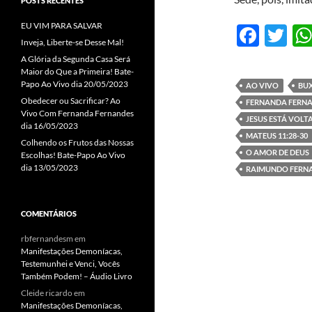
POSTS RECENTES
EU VIM PARA SALVAR
F
T
Inveja, Liberte-se Desse Mal!
ac
w
A Glória da Segunda Casa Será
e
itt
Maior do Que a Primeira! Bate-
Papo Ao Vivo dia 20/05/2023
AO VIVO
BUX
b
er
Obedecer ou Sacrificar? Ao
FERNANDA FERN
Vivo Com Fernanda Fernandes
o
JESUS ESTÁ VOL
dia 16/05/2023
MATEUS 11:28-30
o
Colhendo os Frutos das Nossas
O AMOR DE DEUS
Escolhas! Bate-Papo Ao Vivo
k
dia 13/05/2023
RAIMUNDO FERN
COMENTÁRIOS
rbfernandesm
em
Manifestações Demoníacas,
Testemunhei e Venci, Vocês
Também Podem! – Áudio Livro
Cleide ricardo
em
Manifestações Demoníacas,