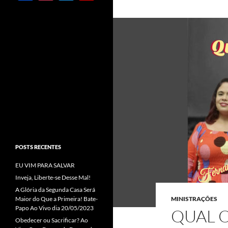
ac
st
w
o
e
ag
itt
u
b
ra
er
T
o
m
u
o
b
k
e
C
h
a
POSTS RECENTES
n
EU VIM PARA SALVAR
n
Inveja, Liberte-se Desse Mal!
el
A Glória da Segunda Casa Será
Maior do Que a Primeira! Bate-
MINISTRAÇÕES
Papo Ao Vivo dia 20/05/2023
QUAL O
Obedecer ou Sacrificar? Ao