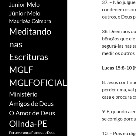
37. – Não julgue
Junior Melo
condenem os out
Júnior Melo
outros, e Deus p
Mauricéa Coimbra
Meditando
38. Dêem aos out
bênçãos que ele 
nas
segurá-las nas 
medir os outros
Escrituras
MGLF
Lucas 15:8-10 
MGLFOFICIAL
8. Jesus contin
perder uma, vai 
Ministério
casa e procura c
Amigos de Deus
9. E, quando a e
O Amor de Deus
se comigo porqu
Olinda-PE
10. – Pois eu di
Perseverança
Planos de Deus