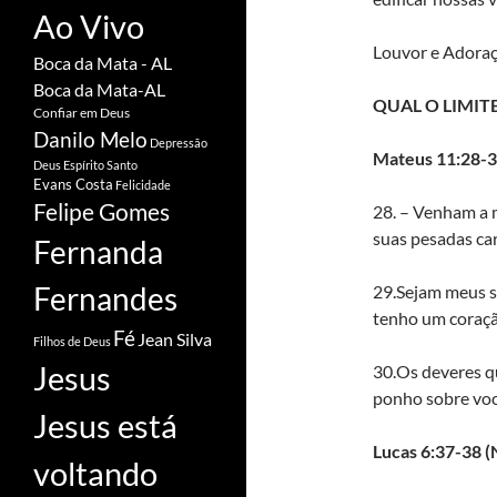
Ao Vivo
Louvor e Adoraç
Boca da Mata - AL
Boca da Mata-AL
QUAL O LIMIT
Confiar em Deus
Danilo Melo
Depressão
Mateus 11:28-
Deus
Espírito Santo
Evans Costa
Felicidade
Felipe Gomes
28. – Venham a 
suas pesadas car
Fernanda
Fernandes
29.Sejam meus 
tenho um coraçã
Fé
Jean Silva
Filhos de Deus
Jesus
30.Os deveres qu
ponho sobre você
Jesus está
Lucas 6:37-38 
voltando