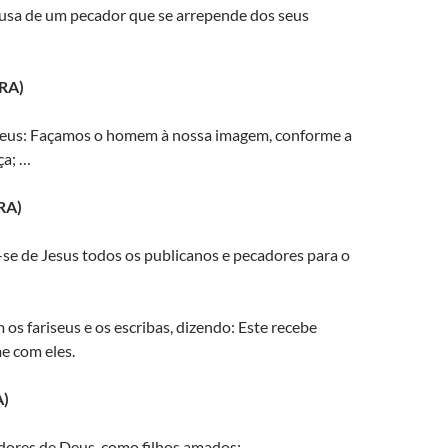
ausa de um pecador que se arrepende dos seus
RA)
eus: Façamos o homem à nossa imagem, conforme a
ça; …
RA)
e de Jesus todos os publicanos e pecadores para o
s fariseus e os escribas, dizendo: Este recebe
e com eles.
A)
adores de Deus, como filhos amados;