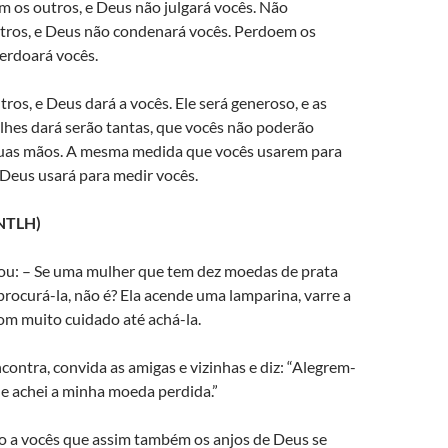
m os outros, e Deus não julgará vocês. Não
ros, e Deus não condenará vocês. Perdoem os
erdoará vocês.
ros, e Deus dará a vocês. Ele será generoso, e as
lhes dará serão tantas, que vocês não poderão
suas mãos. A mesma medida que vocês usarem para
 Deus usará para medir vocês.
(NTLH)
uou: – Se uma mulher que tem dez moedas de prata
procurá-la, não é? Ela acende uma lamparina, varre a
om muito cuidado até achá-la.
ncontra, convida as amigas e vizinhas e diz: “Alegrem-
e achei a minha moeda perdida.”
go a vocês que assim também os anjos de Deus se