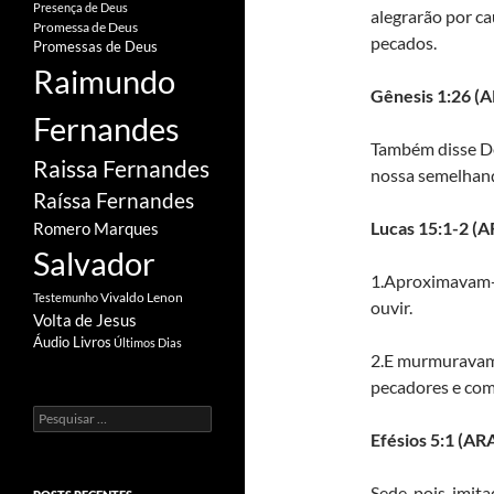
Presença de Deus
alegrarão por c
Promessa de Deus
pecados.
Promessas de Deus
Raimundo
Gênesis 1:26
(A
Fernandes
Também disse D
Raissa Fernandes
nossa semelhan
Raíssa Fernandes
Lucas 15:1-2 (A
Romero Marques
Salvador
1.Aproximavam-s
Vivaldo Lenon
Testemunho
ouvir.
Volta de Jesus
Áudio Livros
Últimos Dias
2.E murmuravam o
pecadores e com
Pesquisar
por:
Efésios 5:1
(AR
Sede, pois, imit