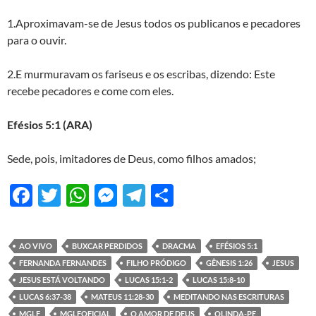
1.Aproximavam-se de Jesus todos os publicanos e pecadores
para o ouvir.
2.E murmuravam os fariseus e os escribas, dizendo: Este
recebe pecadores e come com eles.
Efésios 5:1
(ARA)
Sede, pois, imitadores de Deus, como filhos amados;
F
T
W
M
T
S
ac
w
h
es
el
h
e
itt
at
se
e
ar
AO VIVO
BUXCAR PERDIDOS
DRACMA
EFÉSIOS 5:1
b
er
s
n
gr
e
FERNANDA FERNANDES
FILHO PRÓDIGO
GÊNESIS 1:26
JESUS
o
A
g
a
JESUS ESTÁ VOLTANDO
LUCAS 15:1-2
LUCAS 15:8-10
LUCAS 6:37-38
MATEUS 11:28-30
MEDITANDO NAS ESCRITURAS
o
p
er
m
MGLF
MGLFOFICIAL
O AMOR DE DEUS
OLINDA-PE