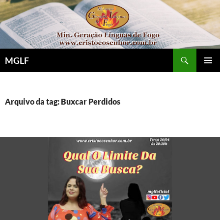
Pular
para
o
conteúdo
Pesquisar
MGLF
MENU
PRINCI
Arquivo da tag: Buxcar Perdidos