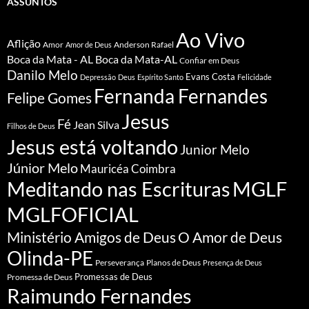
ASSUNTOS
Ao Vivo
Aflição
Amor
Anderson Rafael
Amor de Deus
Boca da Mata - AL
Boca da Mata-AL
Confiar em Deus
Danilo Melo
Evans Costa
Depressão
Deus
Espírito Santo
Felicidade
Fernanda Fernandes
Felipe Gomes
Jesus
Fé
Jean Silva
Filhos de Deus
Jesus está voltando
Junior Melo
Júnior Melo
Mauricéa Coimbra
Meditando nas Escrituras
MGLF
MGLFOFICIAL
Ministério Amigos de Deus
O Amor de Deus
Olinda-PE
Perseverança
Planos de Deus
Presença de Deus
Promessa de Deus
Promessas de Deus
Raimundo Fernandes