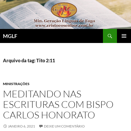
Pular
para
o
conteúdo
Pesquisar
MGLF
MENU
PRINCI
Arquivo da tag: Tito 2:11
MINISTRAÇÕES
MEDITANDO NAS
ESCRITURAS COM BISPO
CARLOS HONORATO
JANEIRO 6, 2021
DEIXE UM COMENTÁRIO