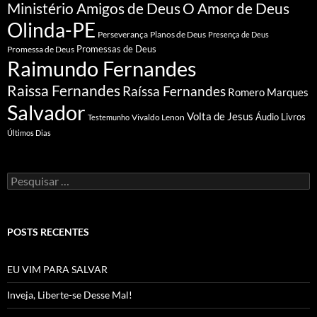
Ministério Amigos de Deus
O Amor de Deus
Olinda-PE
Perseverança
Planos de Deus
Presença de Deus
Promessa de Deus
Promessas de Deus
Raimundo Fernandes
Raissa Fernandes
Raíssa Fernandes
Romero Marques
Salvador
Volta de Jesus
Vivaldo Lenon
Áudio Livros
Testemunho
Últimos Dias
Pesquisar
por:
POSTS RECENTES
EU VIM PARA SALVAR
Inveja, Liberte-se Desse Mal!