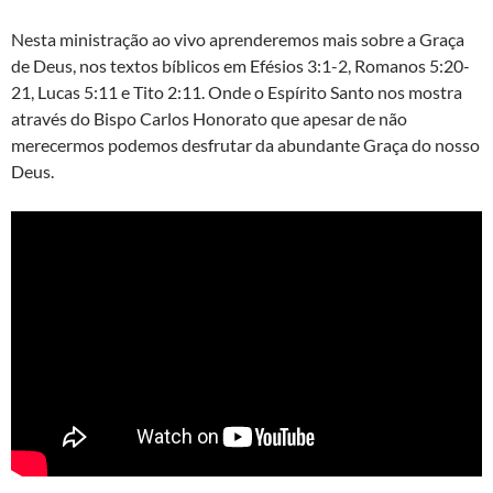
Nesta ministração ao vivo aprenderemos mais sobre a Graça
de Deus, nos textos bíblicos em Efésios 3:1-2, Romanos 5:20-
21, Lucas 5:11 e Tito 2:11. Onde o Espírito Santo nos mostra
através do Bispo Carlos Honorato que apesar de não
merecermos podemos desfrutar da abundante Graça do nosso
Deus.