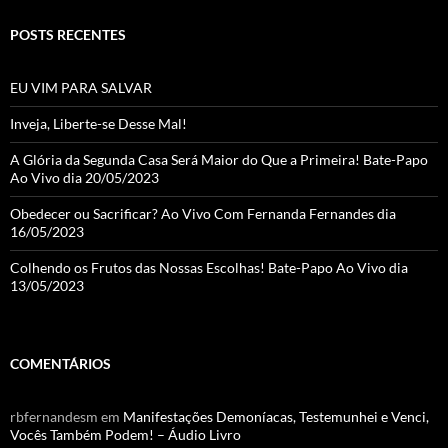
a
POSTS RECENTES
n
n
EU VIM PARA SALVAR
el
Inveja, Liberte-se Desse Mal!
A Glória da Segunda Casa Será Maior do Que a Primeira! Bate-Papo
Ao Vivo dia 20/05/2023
Obedecer ou Sacrificar? Ao Vivo Com Fernanda Fernandes dia
16/05/2023
Colhendo os Frutos das Nossas Escolhas! Bate-Papo Ao Vivo dia
13/05/2023
COMENTÁRIOS
rbfernandesm
em
Manifestações Demoníacas, Testemunhei e Venci,
Vocês Também Podem! – Áudio Livro