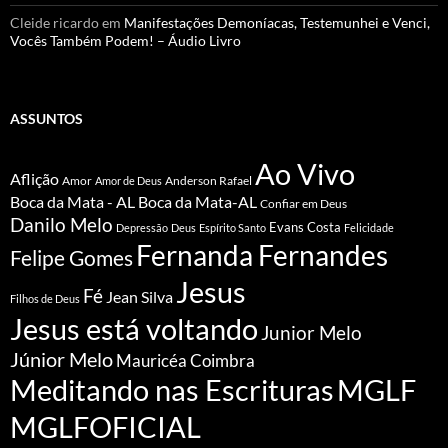
Cleide ricardo
em
Manifestações Demoníacas, Testemunhei e Venci,
Vocês Também Podem! – Áudio Livro
ASSUNTOS
Ao Vivo
Aflição
Amor
Anderson Rafael
Amor de Deus
Boca da Mata - AL
Boca da Mata-AL
Confiar em Deus
Danilo Melo
Evans Costa
Depressão
Deus
Espírito Santo
Felicidade
Fernanda Fernandes
Felipe Gomes
Jesus
Fé
Jean Silva
Filhos de Deus
Jesus está voltando
Junior Melo
Júnior Melo
Mauricéa Coimbra
Meditando nas Escrituras
MGLF
MGLFOFICIAL