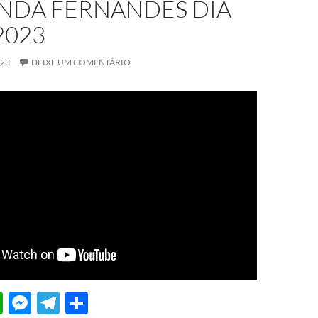
NDA FERNANDES DIA
2023
023
DEIXE UM COMENTÁRIO
W
M
T
S