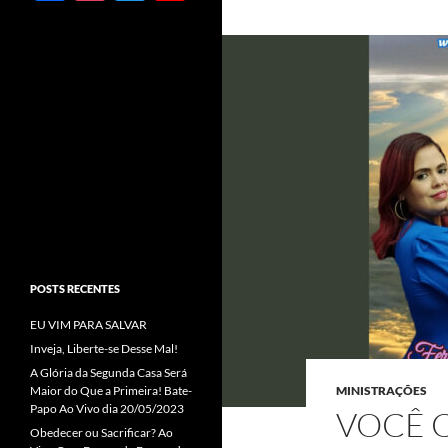
ac
st
w
o
e
ag
itt
u
b
ra
er
T
o
m
u
o
b
k
e
C
h
a
POSTS RECENTES
n
EU VIM PARA SALVAR
n
Inveja, Liberte-se Desse Mal!
el
A Glória da Segunda Casa Será
Maior do Que a Primeira! Bate-
MINISTRAÇÕES
Papo Ao Vivo dia 20/05/2023
VOCÊ C
Obedecer ou Sacrificar? Ao