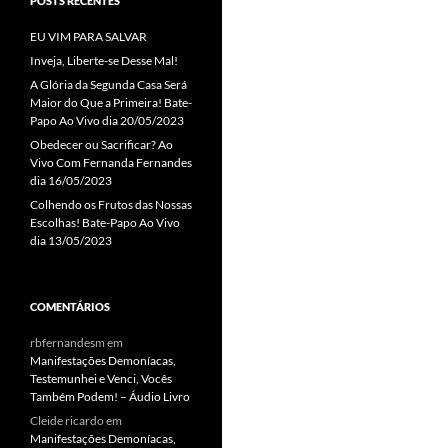
POSTS RECENTES
EU VIM PARA SALVAR
Inveja, Liberte-se Desse Mal!
A Glória da Segunda Casa Será
Maior do Que a Primeira! Bate-
Papo Ao Vivo dia 20/05/2023
Obedecer ou Sacrificar? Ao
Vivo Com Fernanda Fernandes
dia 16/05/2023
Colhendo os Frutos das Nossas
Escolhas! Bate-Papo Ao Vivo
dia 13/05/2023
COMENTÁRIOS
rbfernandesm
em
Manifestações Demoníacas,
Testemunhei e Venci, Vocês
Também Podem! – Áudio Livro
Cleide ricardo
em
Manifestações Demoníacas,