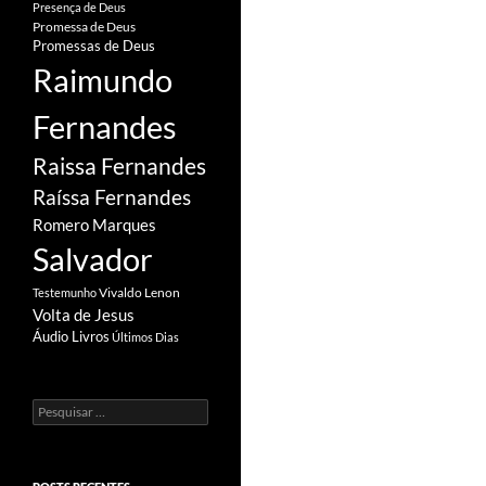
Presença de Deus
Promessa de Deus
Promessas de Deus
Raimundo
Fernandes
Raissa Fernandes
Raíssa Fernandes
Romero Marques
Salvador
Vivaldo Lenon
Testemunho
Volta de Jesus
Áudio Livros
Últimos Dias
Pesquisar
por: