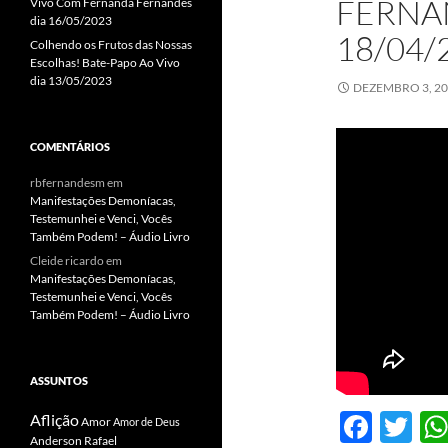
FERNA
Vivo Com Fernanda Fernandes
dia 16/05/2023
18/04/
Colhendo os Frutos das Nossas
Escolhas! Bate-Papo Ao Vivo
dia 13/05/2023
DEZEMBRO 3, 2
COMENTÁRIOS
rbfernandesm
em
Manifestações Demoníacas,
Testemunhei e Venci, Vocês
Também Podem! – Áudio Livro
Cleide ricardo
em
Manifestações Demoníacas,
Testemunhei e Venci, Vocês
Também Podem! – Áudio Livro
ASSUNTOS
F
T
Aflição
Amor
Amor de Deus
Anderson Rafael