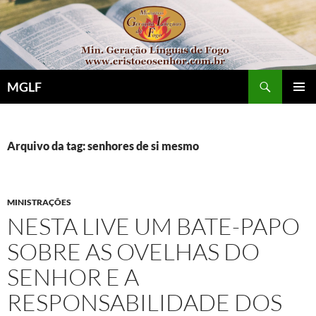
Pular
para
o
conteúdo
Pesquisar
MGLF
MENU
PRINCI
Arquivo da tag: senhores de si mesmo
MINISTRAÇÕES
NESTA LIVE UM BATE-PAPO
SOBRE AS OVELHAS DO
SENHOR E A
RESPONSABILIDADE DOS