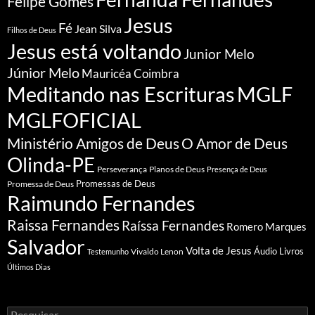
Felipe Gomes
Jesus
Fé
Jean Silva
Filhos de Deus
Jesus está voltando
Junior Melo
Júnior Melo
Mauricéa Coimbra
Meditando nas Escrituras
MGLF
MGLFOFICIAL
Ministério Amigos de Deus
O Amor de Deus
Olinda-PE
Perseverança
Planos de Deus
Presença de Deus
Promessa de Deus
Promessas de Deus
Raimundo Fernandes
Raissa Fernandes
Raíssa Fernandes
Romero Marques
Salvador
Volta de Jesus
Vivaldo Lenon
Áudio Livros
Testemunho
Últimos Dias
Pesquisar