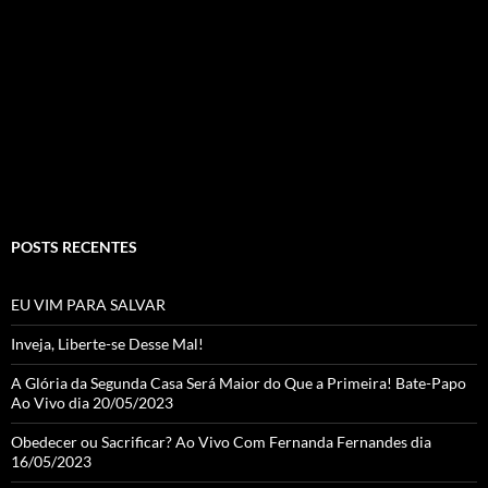
b
ra
er
T
o
m
u
o
b
k
e
C
h
a
POSTS RECENTES
n
n
EU VIM PARA SALVAR
el
Inveja, Liberte-se Desse Mal!
A Glória da Segunda Casa Será Maior do Que a Primeira! Bate-Papo
Ao Vivo dia 20/05/2023
Obedecer ou Sacrificar? Ao Vivo Com Fernanda Fernandes dia
16/05/2023