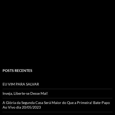
ac
st
w
o
e
ag
itt
u
b
ra
er
T
o
m
u
o
b
k
e
C
h
a
POSTS RECENTES
n
n
EU VIM PARA SALVAR
el
Inveja, Liberte-se Desse Mal!
A Glória da Segunda Casa Será Maior do Que a Primeira! Bate-Papo
Ao Vivo dia 20/05/2023