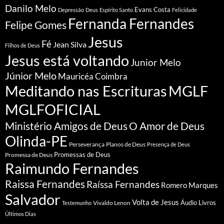
Danilo Melo
Evans Costa
Depressão
Deus
Espírito Santo
Felicidade
Fernanda Fernandes
Felipe Gomes
Jesus
Fé
Jean Silva
Filhos de Deus
Jesus está voltando
Junior Melo
Júnior Melo
Mauricéa Coimbra
Meditando nas Escrituras
MGLF
MGLFOFICIAL
Ministério Amigos de Deus
O Amor de Deus
Olinda-PE
Perseverança
Planos de Deus
Presença de Deus
Promessa de Deus
Promessas de Deus
Raimundo Fernandes
Raissa Fernandes
Raíssa Fernandes
Romero Marques
Salvador
Volta de Jesus
Vivaldo Lenon
Áudio Livros
Testemunho
Últimos Dias