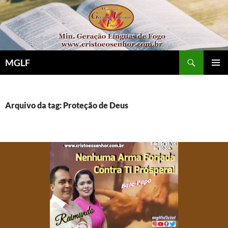
Pular
para
o
conteúdo
Pesquisar
MGLF
MENU
PRINCI
Arquivo da tag: Proteção de Deus