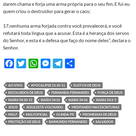
darem chama e forja uma arma própria para o seu fim. E fui eu
quem criou o destruidor para gerar o caos;
17.nenhuma arma forjada contra você prevalecerá, e você
refutará toda língua que a acusar. Esta é a herança dos servos
do Senhor, e esta é a defesa que faço do nome deles”, declara o
Senhor.
F
T
W
M
T
S
ac
w
h
es
el
h
e
itt
at
se
e
ar
AO VIVO
APOCALIPSE 21:10-11
ELEITOS DE DEUS
b
er
s
n
gr
e
ESCOLHIDOS DE DEUS
FERNANDA FERNANDES
FORÇA DE DEUS
o
A
g
a
ISAÍAS 54:10-13
ISAÍAS 54:14
ISAÍAS 54:16
ISAÍAS 54:2-5
JESUS
JESUS ESTÁ VOLTANDO
MEDITANDO NAS ESCRITURAS
o
p
er
m
MGLF
MGLFOFICIAL
OLINDA-PE
PROMESSAS DE DEUS
k
p
PROTEÇÃO DE DEUS
RAIMUNDO FERNANDES
SALVADOR