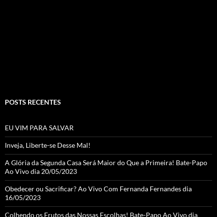
b
ra
er
T
o
m
u
o
b
k
e
C
h
a
POSTS RECENTES
n
n
EU VIM PARA SALVAR
el
Inveja, Liberte-se Desse Mal!
A Glória da Segunda Casa Será Maior do Que a Primeira! Bate-Papo
Ao Vivo dia 20/05/2023
Obedecer ou Sacrificar? Ao Vivo Com Fernanda Fernandes dia
16/05/2023
Colhendo os Frutos das Nossas Escolhas! Bate-Papo Ao Vivo dia