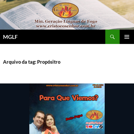
Pular
para
o
conteúdo
Pesquisar
MGLF
MENU
PRINCI
Arquivo da tag: Propósitro