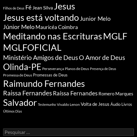
Jesus
Fé
Jean Silva
Filhos de Deus
Jesus está voltando
Junior Melo
Júnior Melo
Mauricéa Coimbra
Meditando nas Escrituras
MGLF
MGLFOFICIAL
Ministério Amigos de Deus
O Amor de Deus
Olinda-PE
Perseverança
Planos de Deus
Presença de Deus
Promessa de Deus
Promessas de Deus
Raimundo Fernandes
Raissa Fernandes
Raíssa Fernandes
Romero Marques
Salvador
Volta de Jesus
Vivaldo Lenon
Áudio Livros
Testemunho
Últimos Dias
Pesquisar
por: