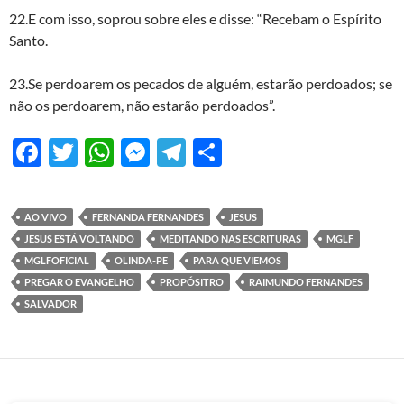
22.E com isso, soprou sobre eles e disse: “Recebam o Espírito
Santo.
23.Se perdoarem os pecados de alguém, estarão perdoados; se
não os perdoarem, não estarão perdoados”.
F
T
W
M
T
S
ac
w
h
es
el
h
e
itt
at
se
e
ar
AO VIVO
FERNANDA FERNANDES
JESUS
b
er
s
n
gr
e
JESUS ESTÁ VOLTANDO
MEDITANDO NAS ESCRITURAS
MGLF
o
A
g
a
MGLFOFICIAL
OLINDA-PE
PARA QUE VIEMOS
PREGAR O EVANGELHO
PROPÓSITRO
RAIMUNDO FERNANDES
o
p
er
m
SALVADOR
k
p