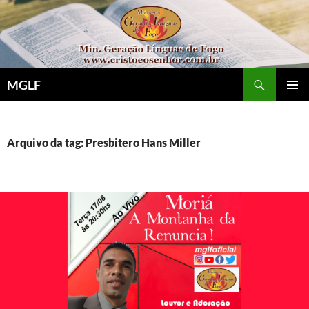
Pular
para
o
conteúdo
Pesquisar
MGLF
MENU
PRINCI
Arquivo da tag: Presbitero Hans Miller