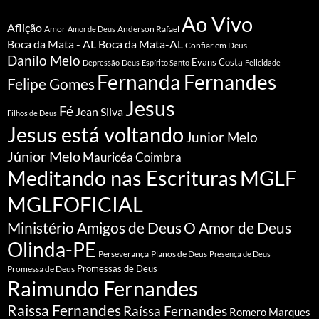
Ao Vivo
Aflição
Amor
Anderson Rafael
Amor de Deus
Boca da Mata - AL
Boca da Mata-AL
Confiar em Deus
Danilo Melo
Evans Costa
Depressão
Deus
Espírito Santo
Felicidade
Fernanda Fernandes
Felipe Gomes
Jesus
Fé
Jean Silva
Filhos de Deus
Jesus está voltando
Junior Melo
Júnior Melo
Mauricéa Coimbra
Meditando nas Escrituras
MGLF
MGLFOFICIAL
Ministério Amigos de Deus
O Amor de Deus
Olinda-PE
Perseverança
Planos de Deus
Presença de Deus
Promessa de Deus
Promessas de Deus
Raimundo Fernandes
Raissa Fernandes
Raíssa Fernandes
Romero Marques