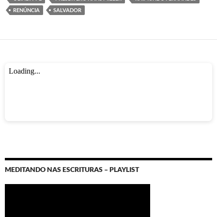
k
p
RENÚNCIA
SALVADOR
MEDITANDO NAS ESCRITURAS – PLAYLIST