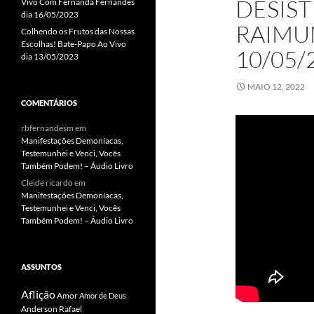
DESIST
Vivo Com Fernanda Fernandes
dia 16/05/2023
RAIMU
Colhendo os Frutos das Nossas
Escolhas! Bate-Papo Ao Vivo
10/05/
dia 13/05/2023
MAIO 12, 2022
COMENTÁRIOS
rbfernandesm
em
Manifestações Demoníacas,
Testemunhei e Venci, Vocês
Também Podem! – Áudio Livro
Cleide ricardo
em
Manifestações Demoníacas,
Testemunhei e Venci, Vocês
Também Podem! – Áudio Livro
ASSUNTOS
Aflição
Amor
Amor de Deus
Anderson Rafael