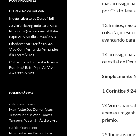
POSTS RECENTES
mas prossigo par
por Cristo Jesus
EU VIM PARA SALVAR
Inveja, Liberte-se Desse Mal!
13.Irmãos, não 
A Glória da Segunda Casa Será
Maior do Que a Primeira! Bate-
coisa faço: esqu
Papo Ao Vivo dia 20/05/2023
avançando para 
Obedecer ou Sacrificar? Ao
Vivo Com Fernanda Fernandes
14.prossigo para
dia 16/05/2023
celestial de Deu
Colhendo os Frutos das Nossas
Escolhas! Bate-Papo Ao Vivo
dia 13/05/2023
Simplesmente M
1 Coríntios 9:2
COMENTÁRIOS
rbfernandesm
em
24.Vocês não sa
Manifestações Demoníacas,
apenas um ganha
Testemunhei e Venci, Vocês
prêmio.
Também Podem! – Áudio Livro
Cleide ricardo
em
Manifestações Demoníacas,
25.Todos os qu