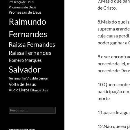
7.Mas o que para
Presença de Deus
de Cristo.
Promessa de Deus
Promessas de Deus
Raimundo
8.Mais do que i
suprema grandez
Fernandes
cuja causa perdi
poder ganhar a 
Raissa Fernandes
Raíssa Fernandes
9.e ser encontra
Romero Marques
procede da lei, 
Salvador
procede de Deus 
Vivaldo Lenon
Testemunho
10.Quero conhece
Volta de Jesus
Áudio Livros
Últimos Dias
participação em
morte
Pesquisar
11.para, de algu
por:
12.Não que eu já