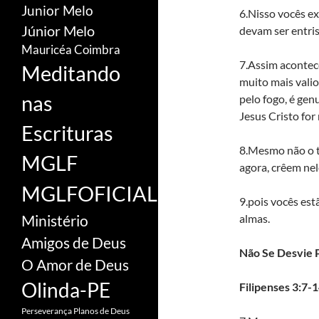
Junior Melo
6.Nisso vocês e
Júnior Melo
devam ser entris
Mauricéa Coimbra
7.Assim acontec
Meditando
muito mais vali
nas
pelo fogo, é gen
Jesus Cristo for
Escrituras
8.Mesmo não o t
MGLF
agora, crêem nel
MGLFOFICIAL
9.pois vocês est
almas.
Ministério
Amigos de Deus
Não Se Desvie P
O Amor de Deus
Olinda-PE
Filipenses 3:7-
Perseverança
Planos de Deus