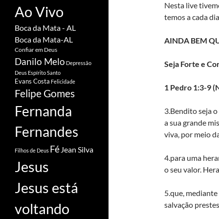
Nesta live tive
Ao Vivo
temos a cada dia
Boca da Mata - AL
Boca da Mata-AL
AINDA BEM QU
Confiar em Deus
Danilo Melo
Seja Forte e Co
Depressão
Deus
Espírito Santo
Evans Costa
Felicidade
1 Pedro 1:3-9 (
Felipe Gomes
Fernanda
3.Bendito seja 
a sua grande mi
Fernandes
viva, por meio d
Fé
Jean Silva
Filhos de Deus
4.para uma hera
Jesus
o seu valor. He
Jesus está
5.que, mediante 
salvação prestes
voltando