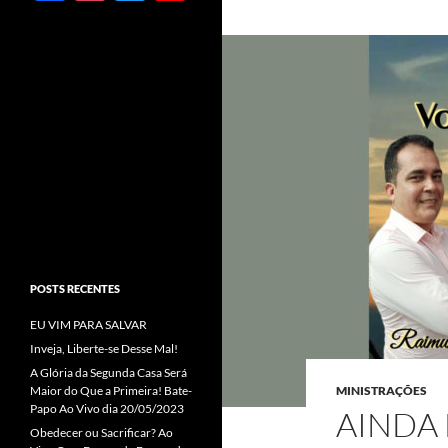
ac
st
w
o
e
ag
itt
u
b
ra
er
T
o
m
u
o
b
k
e
C
h
a
POSTS RECENTES
n
EU VIM PARA SALVAR
n
Inveja, Liberte-se Desse Mal!
el
A Glória da Segunda Casa Será
Maior do Que a Primeira! Bate-
MINISTRAÇÕES
Papo Ao Vivo dia 20/05/2023
AINDA
Obedecer ou Sacrificar? Ao