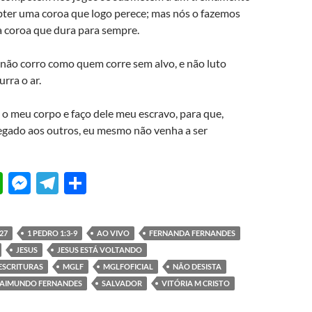
obter uma coroa que logo perece; mas nós o fazemos
 coroa que dura para sempre.
 não corro como quem corre sem alvo, e não luto
ra o ar.
o meu corpo e faço dele meu escravo, para que,
regado aos outros, eu mesmo não venha a ser
W
M
T
S
h
es
el
h
at
se
e
ar
27
1 PEDRO 1:3-9
AO VIVO
FERNANDA FERNANDES
s
n
gr
e
JESUS
JESUS ESTÁ VOLTANDO
A
g
a
ESCRITURAS
MGLF
MGLFOFICIAL
NÃO DESISTA
AIMUNDO FERNANDES
SALVADOR
VITÓRIA M CRISTO
p
er
m