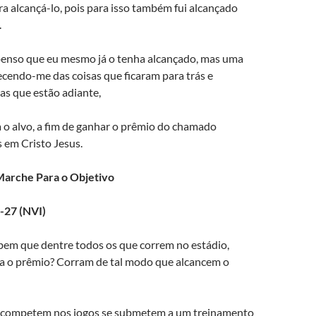
a alcançá-lo, pois para isso também fui alcançado
.
penso que eu mesmo já o tenha alcançado, mas uma
ecendo-me das coisas que ficaram para trás e
as que estão adiante,
 o alvo, a fim de ganhar o prêmio do chamado
s em Cristo Jesus.
arche Para o Objetivo
4-27 (NVI)
bem que dentre todos os que correm no estádio,
 o prêmio? Corram de tal modo que alcancem o
e competem nos jogos se submetem a um treinamento