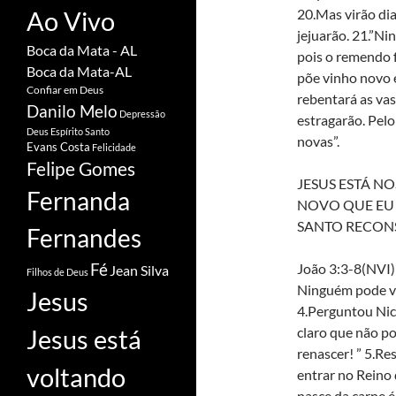
Ao Vivo
20.Mas virão dia
jejuarão. 21.”N
Boca da Mata - AL
pois o remendo f
Boca da Mata-AL
põe vinho novo e
Confiar em Deus
rebentará as vas
Danilo Melo
Depressão
estragarão. Pelo
Deus
Espírito Santo
novas”.
Evans Costa
Felicidade
Felipe Gomes
JESUS ESTÁ N
Fernanda
NOVO QUE EU 
SANTO RECON
Fernandes
Fé
João 3:3-8(NVI) 
Jean Silva
Filhos de Deus
Ninguém pode ve
Jesus
4.Perguntou Nic
Jesus está
claro que não po
renascer! ” 5.R
voltando
entrar no Reino 
nasce da carne é