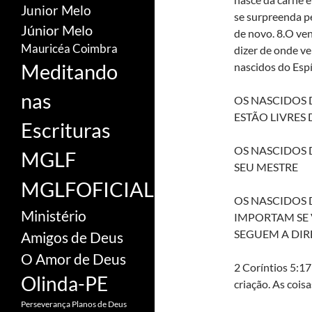
Junior Melo
se surpreenda pe
Júnior Melo
de novo. 8.O ve
Mauricéa Coimbra
dizer de onde v
Meditando
nascidos do Espír
nas
OS NASCIDOS 
ESTÃO LIVRES
Escrituras
OS NASCIDOS
MGLF
SEU MESTRE
MGLFOFICIAL
OS NASCIDOS 
Ministério
IMPORTAM SE 
SEGUEM A DIR
Amigos de Deus
O Amor de Deus
2 Coríntios 5:17
Olinda-PE
criação. As cois
Perseverança
Planos de Deus