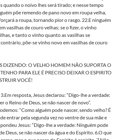
s quando o noivo lhes será tirado; e nesse tempo
inguém põe remendo de pano novo em roupa velha,
orçará a roupa, tornando pior o rasgo. 22.E ninguém
m vasilhas de couro velhas; se o fizer, o vinho
ilhas, e tanto o vinho quanto as vasilhas se
 contrário, põe-se vinho novo em vasilhas de couro
OS DIZENDO: O VELHO HOMEM NÃO SUPORTA O
TENHO PARA ELE É PRECISO DEIXAR O ESPIRITO
STRUIR VOCÊ!
3.Em resposta, Jesus declarou: “Digo-lhe a verdade:
r o Reino de Deus, se não nascer de novo”.
odemos: “Como alguém pode nascer, sendo velho? É
de entrar pela segunda vez no ventre de sua mãe e
espondeu Jesus: “Digo-lhe a verdade: Ninguém pode
de Deus, se não nascer da água e do Espírito. 6.O que
 carne, mas o que nasce do Espírito é espírito. 7.Não