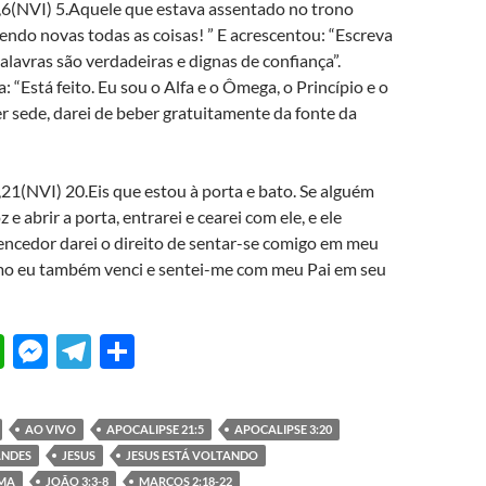
,6(NVI) 5.Aquele que estava assentado no trono
zendo novas todas as coisas! ” E acrescentou: “Escreva
palavras são verdadeiras e dignas de confiança”.
: “Está feito. Eu sou o Alfa e o Ômega, o Princípio e o
r sede, darei de beber gratuitamente da fonte da
21(NVI) 20.Eis que estou à porta e bato. Se alguém
 e abrir a porta, entrarei e cearei com ele, e ele
encedor darei o direito de sentar-se comigo em meu
mo eu também venci e sentei-me com meu Pai em seu
W
M
T
S
h
es
el
h
at
se
e
ar
AO VIVO
APOCALIPSE 21:5
APOCALIPSE 3:20
s
n
gr
e
ANDES
JESUS
JESUS ESTÁ VOLTANDO
RMA
JOÃO 3:3-8
MARCOS 2:18-22