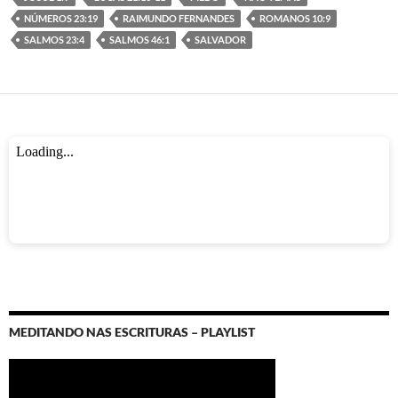
o
A
g
a
NÚMEROS 23:19
RAIMUNDO FERNANDES
ROMANOS 10:9
o
p
er
m
SALMOS 23:4
SALMOS 46:1
SALVADOR
k
p
MEDITANDO NAS ESCRITURAS – PLAYLIST