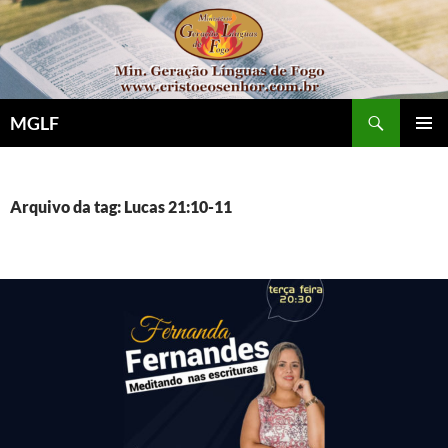
Pular
para
o
conteúdo
Pesquisar
MGLF
MENU
PRINCI
Arquivo da tag: Lucas 21:10-11