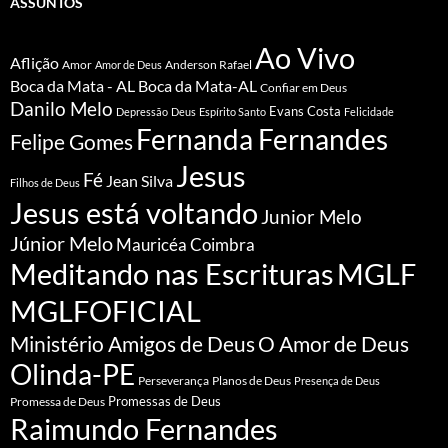
ASSUNTOS
Ao Vivo
Aflição
Amor
Anderson Rafael
Amor de Deus
Boca da Mata - AL
Boca da Mata-AL
Confiar em Deus
Danilo Melo
Evans Costa
Depressão
Deus
Espírito Santo
Felicidade
Fernanda Fernandes
Felipe Gomes
Jesus
Fé
Jean Silva
Filhos de Deus
Jesus está voltando
Junior Melo
Júnior Melo
Mauricéa Coimbra
Meditando nas Escrituras
MGLF
MGLFOFICIAL
Ministério Amigos de Deus
O Amor de Deus
Olinda-PE
Perseverança
Planos de Deus
Presença de Deus
Promessa de Deus
Promessas de Deus
Raimundo Fernandes