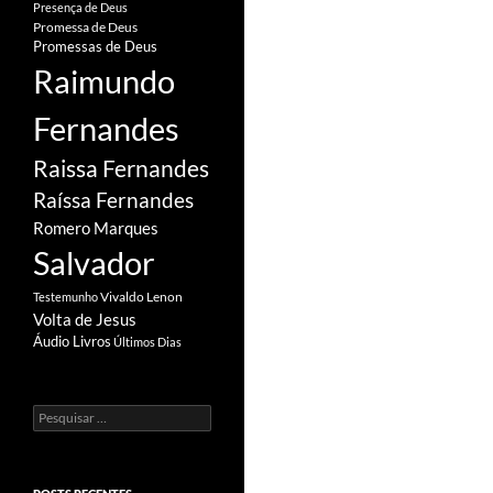
Presença de Deus
Promessa de Deus
Promessas de Deus
Raimundo
Fernandes
Raissa Fernandes
Raíssa Fernandes
Romero Marques
Salvador
Vivaldo Lenon
Testemunho
Volta de Jesus
Áudio Livros
Últimos Dias
Pesquisar
por: