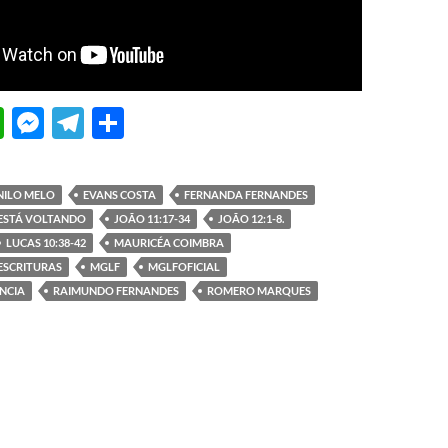
W
M
T
S
h
es
el
h
at
se
e
ar
NILO MELO
EVANS COSTA
FERNANDA FERNANDES
s
n
gr
e
 ESTÁ VOLTANDO
JOÃO 11:17-34
JOÃO 12:1-8.
A
g
a
LUCAS 10:38-42
MAURICÉA COIMBRA
ESCRITURAS
MGLF
MGLFOFICIAL
p
er
m
ÊNCIA
RAIMUNDO FERNANDES
ROMERO MARQUES
p