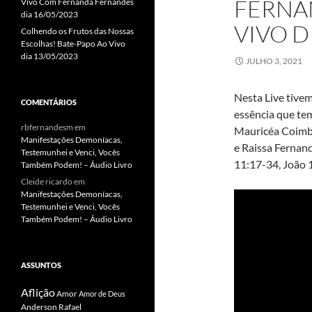
FERNA
Vivo Com Fernanda Fernandes
dia 16/05/2023
VIVO D
Colhendo os Frutos das Nossas
Escolhas! Bate-Papo Ao Vivo
dia 13/05/2023
JULHO 3, 2021
Nesta Live tive
COMENTÁRIOS
essência que te
rbfernandesm
em
Mauricéa Coimb
Manifestações Demoníacas,
e Raissa Fernan
Testemunhei e Venci, Vocês
11:17-34, João 
Também Podem! – Áudio Livro
Cleide ricardo
em
Manifestações Demoníacas,
Testemunhei e Venci, Vocês
Também Podem! – Áudio Livro
ASSUNTOS
Aflição
Amor
Amor de Deus
Anderson Rafael