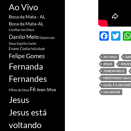
Ao Vivo
Boca da Mata - AL
Boca da Mata-AL
Confiar em Deus
F
T
Danilo Melo
Depressão
ac
w
Deus
Espírito Santo
Evans Costa
Felicidade
e
itt
Felipe Gomes
AO VIVO
DA
b
er
Fernanda
JESUS
JESUS
o
JÚNIOR MELO
Fernandes
MEDITANDO NAS 
o
QUAL É A SIA ESS
Fé
k
Jean Silva
Filhos de Deus
SALVADOR
Jesus
Jesus está
voltando