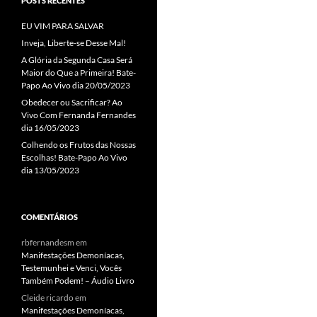
POSTS RECENTES
EU VIM PARA SALVAR
Inveja, Liberte-se Desse Mal!
A Glória da Segunda Casa Será
Maior do Que a Primeira! Bate-
Papo Ao Vivo dia 20/05/2023
Obedecer ou Sacrificar? Ao
Vivo Com Fernanda Fernandes
dia 16/05/2023
Colhendo os Frutos das Nossas
Escolhas! Bate-Papo Ao Vivo
dia 13/05/2023
COMENTÁRIOS
rbfernandesm
em
Manifestações Demoníacas,
Testemunhei e Venci, Vocês
Também Podem! – Áudio Livro
Cleide ricardo
em
Manifestações Demoníacas,