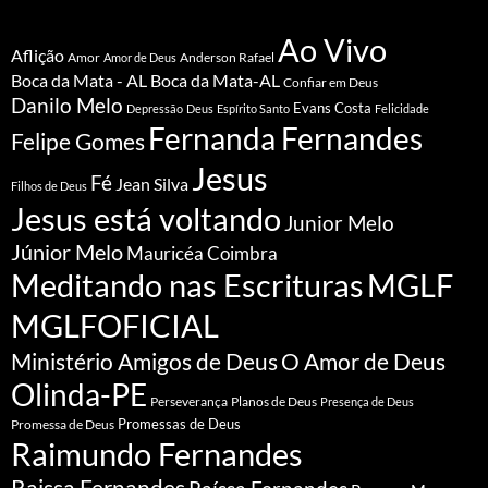
Ao Vivo
Aflição
Amor
Anderson Rafael
Amor de Deus
Boca da Mata - AL
Boca da Mata-AL
Confiar em Deus
Danilo Melo
Evans Costa
Depressão
Deus
Espírito Santo
Felicidade
Fernanda Fernandes
Felipe Gomes
Jesus
Fé
Jean Silva
Filhos de Deus
Jesus está voltando
Junior Melo
Júnior Melo
Mauricéa Coimbra
Meditando nas Escrituras
MGLF
MGLFOFICIAL
Ministério Amigos de Deus
O Amor de Deus
Olinda-PE
Perseverança
Planos de Deus
Presença de Deus
Promessa de Deus
Promessas de Deus
Raimundo Fernandes
Raissa Fernandes