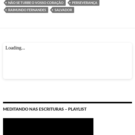
o
p
er
m
NÃO SE TURBE O VOSSO CORAÇÃO
PERSEVERANÇA
k
p
RAIMUNDO FERNANDES
SALVADOR
MEDITANDO NAS ESCRITURAS – PLAYLIST