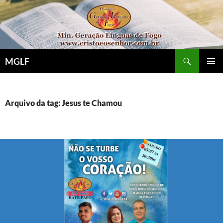
Pular
para
o
conteúdo
Pesquisar
MGLF
MENU
PRINCI
Arquivo da tag: Jesus te Chamou