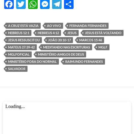
F
T
W
M
T
S
ac
w
h
es
el
h
e
itt
at
se
e
ar
A CRUZ ESTÁ VAZIA
AO VIVO
FERNANDA FERNANDES
b
er
s
n
gr
e
HEBREUS 12:1
HEBREUS 4:12
JESUS
JESUS ESTÁ VOLTANDO
o
A
g
a
JESUS RESSUSCITOU
JOÃO 20:10-17
MARCOS 15:46
MATEUS 27:39-42
MEDITANDO NAS ESCRITURAS
MGLF
o
p
er
m
MGLFOFICIAL
MINISTÉRIO AMIGOS DE DEUS
k
p
MINISTÉRIO FORA DO NORMAL
RAIMUNDO FERNANDES
SALVADOR