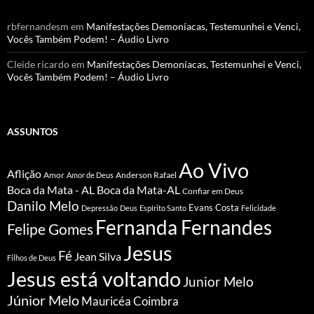
rbfernandesm
em
Manifestações Demoníacas, Testemunhei e Venci,
Vocês Também Podem! – Áudio Livro
Cleide ricardo
em
Manifestações Demoníacas, Testemunhei e Venci,
Vocês Também Podem! – Áudio Livro
ASSUNTOS
Ao Vivo
Aflição
Amor
Anderson Rafael
Amor de Deus
Boca da Mata - AL
Boca da Mata-AL
Confiar em Deus
Danilo Melo
Evans Costa
Depressão
Deus
Espírito Santo
Felicidade
Fernanda Fernandes
Felipe Gomes
Jesus
Fé
Jean Silva
Filhos de Deus
Jesus está voltando
Junior Melo
Júnior Melo
Mauricéa Coimbra