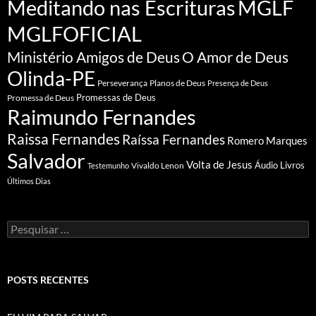
Meditando nas Escrituras
MGLF
MGLFOFICIAL
Ministério Amigos de Deus
O Amor de Deus
Olinda-PE
Perseverança
Planos de Deus
Presença de Deus
Promessa de Deus
Promessas de Deus
Raimundo Fernandes
Raissa Fernandes
Raíssa Fernandes
Romero Marques
Salvador
Volta de Jesus
Vivaldo Lenon
Áudio Livros
Testemunho
Últimos Dias
Pesquisar
por:
POSTS RECENTES