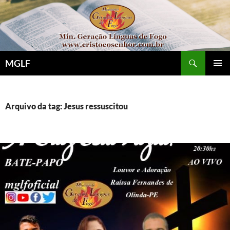
Pular
para
o
conteúdo
Pesquisar
MGLF
MENU
PRINCI
Arquivo da tag: Jesus ressuscitou