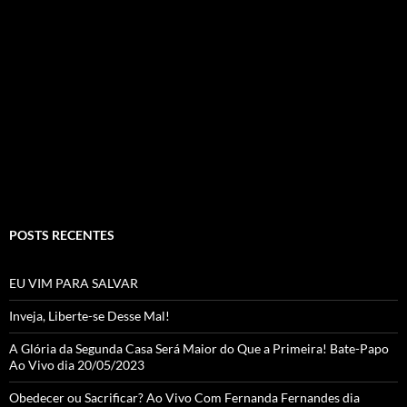
e
ag
itt
u
b
ra
er
T
o
m
u
o
b
k
e
C
h
a
POSTS RECENTES
n
n
EU VIM PARA SALVAR
el
Inveja, Liberte-se Desse Mal!
A Glória da Segunda Casa Será Maior do Que a Primeira! Bate-Papo
Ao Vivo dia 20/05/2023
Obedecer ou Sacrificar? Ao Vivo Com Fernanda Fernandes dia