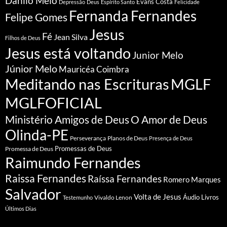
Danilo Melo
Evans Costa
Depressão
Deus
Espírito Santo
Felicidade
Fernanda Fernandes
Felipe Gomes
Jesus
Fé
Jean Silva
Filhos de Deus
Jesus está voltando
Junior Melo
Júnior Melo
Mauricéa Coimbra
Meditando nas Escrituras
MGLF
MGLFOFICIAL
Ministério Amigos de Deus
O Amor de Deus
Olinda-PE
Perseverança
Planos de Deus
Presença de Deus
Promessa de Deus
Promessas de Deus
Raimundo Fernandes
Raissa Fernandes
Raíssa Fernandes
Romero Marques
Salvador
Volta de Jesus
Vivaldo Lenon
Áudio Livros
Testemunho
Últimos Dias