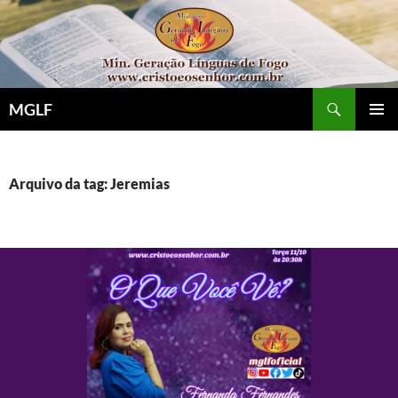
Pular
para
o
conteúdo
Pesquisar
MGLF
MENU
PRINCI
Arquivo da tag: Jeremias