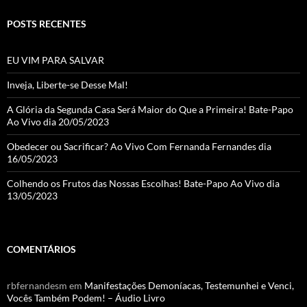
a
POSTS RECENTES
n
n
EU VIM PARA SALVAR
el
Inveja, Liberte-se Desse Mal!
A Glória da Segunda Casa Será Maior do Que a Primeira! Bate-Papo
Ao Vivo dia 20/05/2023
Obedecer ou Sacrificar? Ao Vivo Com Fernanda Fernandes dia
16/05/2023
Colhendo os Frutos das Nossas Escolhas! Bate-Papo Ao Vivo dia
13/05/2023
COMENTÁRIOS
rbfernandesm
em
Manifestações Demoníacas, Testemunhei e Venci,
Vocês Também Podem! – Áudio Livro