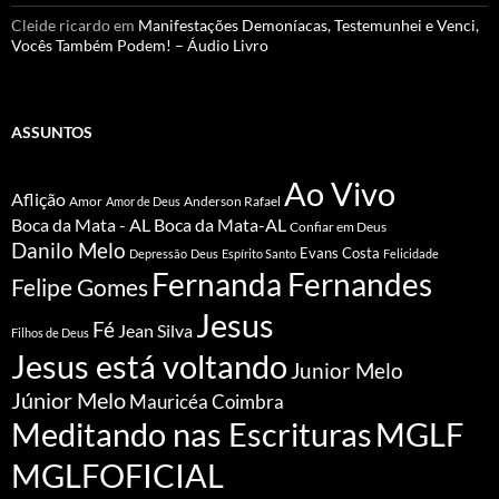
Cleide ricardo
em
Manifestações Demoníacas, Testemunhei e Venci,
Vocês Também Podem! – Áudio Livro
ASSUNTOS
Ao Vivo
Aflição
Amor
Anderson Rafael
Amor de Deus
Boca da Mata - AL
Boca da Mata-AL
Confiar em Deus
Danilo Melo
Evans Costa
Depressão
Deus
Espírito Santo
Felicidade
Fernanda Fernandes
Felipe Gomes
Jesus
Fé
Jean Silva
Filhos de Deus
Jesus está voltando
Junior Melo
Júnior Melo
Mauricéa Coimbra
Meditando nas Escrituras
MGLF
MGLFOFICIAL