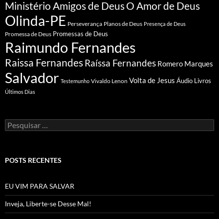
Ministério Amigos de Deus
O Amor de Deus
Olinda-PE
Perseverança
Planos de Deus
Presença de Deus
Promessa de Deus
Promessas de Deus
Raimundo Fernandes
Raissa Fernandes
Raíssa Fernandes
Romero Marques
Salvador
Volta de Jesus
Vivaldo Lenon
Áudio Livros
Testemunho
Últimos Dias
Pesquisar
por:
POSTS RECENTES
EU VIM PARA SALVAR
Inveja, Liberte-se Desse Mal!