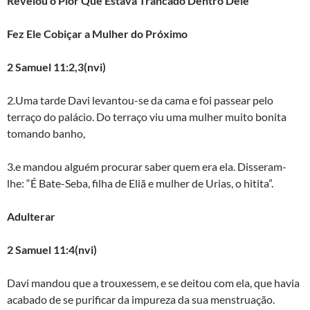
Revelou o Pior Que Estava Trancado Dentro Dele
Fez Ele Cobiçar a Mulher do Próximo
2 Samuel 11:2,3(nvi)
2.Uma tarde Davi levantou-se da cama e foi passear pelo
terraço do palácio. Do terraço viu uma mulher muito bonita
tomando banho,
3.e mandou alguém procurar saber quem era ela. Disseram-
lhe: “É Bate-Seba, filha de Eliã e mulher de Urias, o hitita”.
Adulterar
2 Samuel 11:4(nvi)
Davi mandou que a trouxessem, e se deitou com ela, que havia
acabado de se purificar da impureza da sua menstruação.