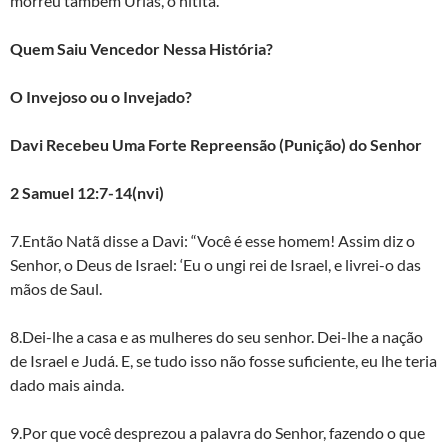
morreu também Urias, o hitita.
Quem Saiu Vencedor Nessa História?
O Invejoso ou o Invejado?
Davi Recebeu Uma Forte Repreensão (Punição) do Senhor
2 Samuel 12:7-14(nvi)
7.Então Natã disse a Davi: “Você é esse homem! Assim diz o
Senhor, o Deus de Israel: ‘Eu o ungi rei de Israel, e livrei-o das
mãos de Saul.
8.Dei-lhe a casa e as mulheres do seu senhor. Dei-lhe a nação
de Israel e Judá. E, se tudo isso não fosse suficiente, eu lhe teria
dado mais ainda.
9.Por que você desprezou a palavra do Senhor, fazendo o que