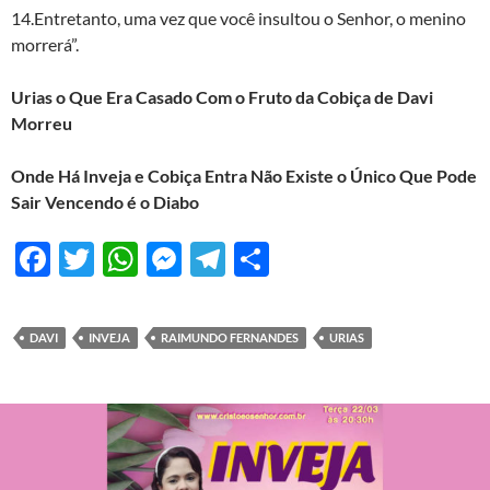
14.Entretanto, uma vez que você insultou o Senhor, o menino
morrerá”.
Urias o Que Era Casado Com o Fruto da Cobiça de Davi
Morreu
Onde Há Inveja e Cobiça Entra Não Existe o Único Que Pode
Sair Vencendo é o Diabo
F
T
W
M
T
S
ac
w
h
es
el
h
e
itt
at
se
e
ar
DAVI
INVEJA
RAIMUNDO FERNANDES
URIAS
b
er
s
n
gr
e
o
A
g
a
o
p
er
m
k
p