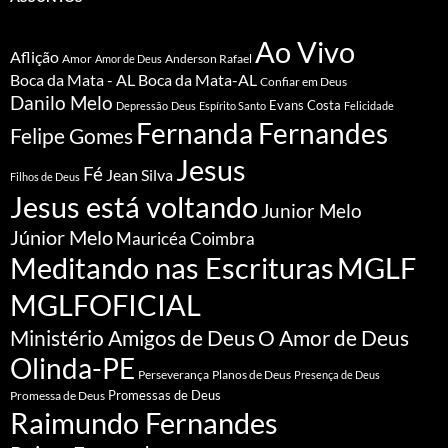
Ao Vivo
Aflição
Amor
Anderson Rafael
Amor de Deus
Boca da Mata - AL
Boca da Mata-AL
Confiar em Deus
Danilo Melo
Evans Costa
Depressão
Deus
Espírito Santo
Felicidade
Fernanda Fernandes
Felipe Gomes
Jesus
Fé
Jean Silva
Filhos de Deus
Jesus está voltando
Junior Melo
Júnior Melo
Mauricéa Coimbra
Meditando nas Escrituras
MGLF
MGLFOFICIAL
Ministério Amigos de Deus
O Amor de Deus
Olinda-PE
Perseverança
Planos de Deus
Presença de Deus
Promessa de Deus
Promessas de Deus
Raimundo Fernandes