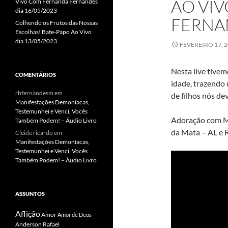
AO VIV
Vivo Com Fernanda Fernandes
dia 16/05/2023
FERNAN
Colhendo os Frutos das Nossas
Escolhas! Bate-Papo Ao Vivo
dia 13/05/2023
FEVEREIRO 17, 
Nesta live tivem
COMENTÁRIOS
idade, trazendo
rbfernandesm
em
de filhos nós de
Manifestações Demoníacas,
Testemunhei e Venci, Vocês
Adoração com Mi
Também Podem! – Áudio Livro
da Mata – AL e R
Cleide ricardo
em
Manifestações Demoníacas,
Testemunhei e Venci, Vocês
Também Podem! – Áudio Livro
ASSUNTOS
Aflição
Amor
Amor de Deus
Anderson Rafael