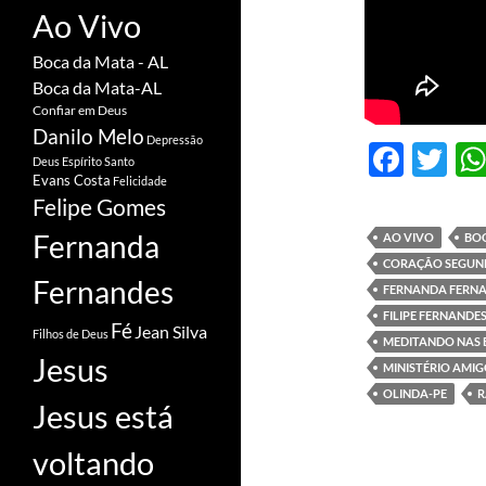
Ao Vivo
Boca da Mata - AL
Boca da Mata-AL
Confiar em Deus
Danilo Melo
Depressão
F
T
Deus
Espírito Santo
ac
w
Evans Costa
Felicidade
Felipe Gomes
e
itt
Fernanda
AO VIVO
BOC
b
er
CORAÇÃO SEGUN
Fernandes
o
FERNANDA FERN
FILIPE FERNANDE
o
Fé
Jean Silva
Filhos de Deus
MEDITANDO NAS 
k
Jesus
MINISTÉRIO AMIG
OLINDA-PE
R
Jesus está
voltando