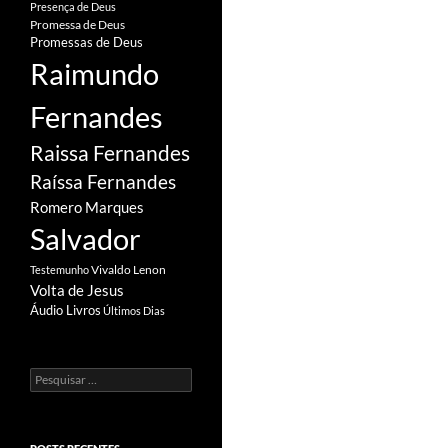
Presença de Deus
Promessa de Deus
Promessas de Deus
Raimundo
Fernandes
Raissa Fernandes
Raíssa Fernandes
Romero Marques
Salvador
Vivaldo Lenon
Testemunho
Volta de Jesus
Áudio Livros
Últimos Dias
Pesquisar
por: