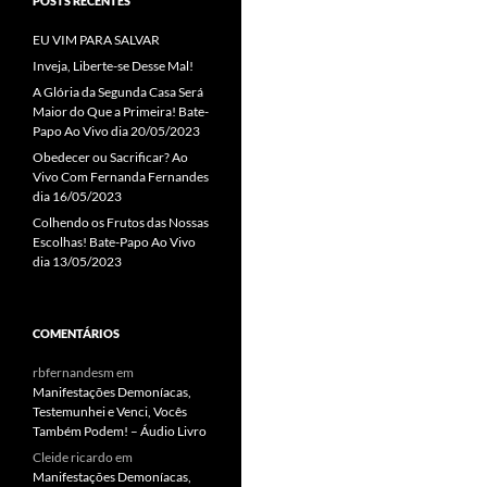
POSTS RECENTES
EU VIM PARA SALVAR
Inveja, Liberte-se Desse Mal!
A Glória da Segunda Casa Será
Maior do Que a Primeira! Bate-
Papo Ao Vivo dia 20/05/2023
Obedecer ou Sacrificar? Ao
Vivo Com Fernanda Fernandes
dia 16/05/2023
Colhendo os Frutos das Nossas
Escolhas! Bate-Papo Ao Vivo
dia 13/05/2023
COMENTÁRIOS
rbfernandesm
em
Manifestações Demoníacas,
Testemunhei e Venci, Vocês
Também Podem! – Áudio Livro
Cleide ricardo
em
Manifestações Demoníacas,