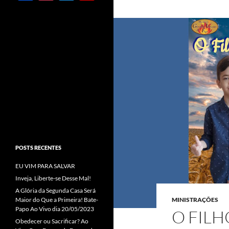
ac
st
w
o
e
ag
itt
u
b
ra
er
T
o
m
u
o
b
k
e
C
h
a
POSTS RECENTES
n
EU VIM PARA SALVAR
n
Inveja, Liberte-se Desse Mal!
el
A Glória da Segunda Casa Será
Maior do Que a Primeira! Bate-
MINISTRAÇÕES
Papo Ao Vivo dia 20/05/2023
O FILH
Obedecer ou Sacrificar? Ao