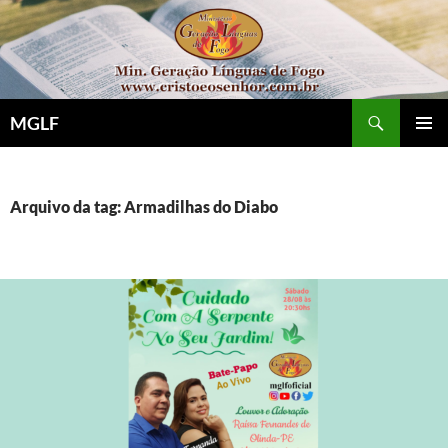
Pular
para
o
conteúdo
Pesquisar
MGLF
MENU
PRINCI
Arquivo da tag: Armadilhas do Diabo