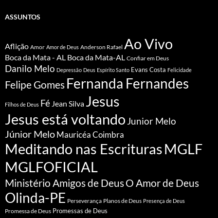
ASSUNTOS
Ao Vivo
Aflição
Amor
Anderson Rafael
Amor de Deus
Boca da Mata - AL
Boca da Mata-AL
Confiar em Deus
Danilo Melo
Evans Costa
Depressão
Deus
Espírito Santo
Felicidade
Fernanda Fernandes
Felipe Gomes
Jesus
Fé
Jean Silva
Filhos de Deus
Jesus está voltando
Junior Melo
Júnior Melo
Mauricéa Coimbra
Meditando nas Escrituras
MGLF
MGLFOFICIAL
Ministério Amigos de Deus
O Amor de Deus
Olinda-PE
Perseverança
Planos de Deus
Presença de Deus
Promessa de Deus
Promessas de Deus