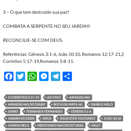
3 – O que tem destruído sua paz?
COMBATA A SERPENTE NO SEU JARDIM!
RECONCILIE-SE COM DEUS.
Referências: Gênesis 3:1-6, João 10:10, Romanos 12:17-21,2
Coríntios 5:17-19,Romanos 5:8-11.
F
T
W
M
T
S
ac
w
h
es
el
h
e
itt
at
se
e
ar
2 CORÍNTIOS 5:17-19
AO VIVO
ARMADILHAS
b
er
s
n
gr
e
ARMADILHAS DO DIABO
BOCA DA MATA-AL
DANILO MELO
o
A
g
a
DIABO
FERNANDA FERNANDES
GÊNESIS 3:1-6
JARDIM DO EDEN
JESUS
JESUS ESTÁ VOLTANDO
JOÃO 10:10
o
p
er
m
JUNIOR MELO
MEDITANDO NAS ESCRITURAS
MGLF