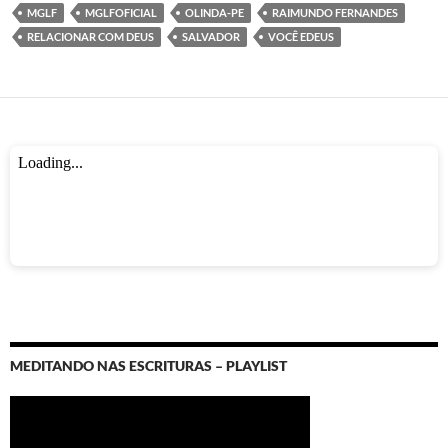
o
p
er
m
MGLF
MGLFOFICIAL
OLINDA-PE
RAIMUNDO FERNANDES
k
p
RELACIONAR COM DEUS
SALVADOR
VOCÊ EDEUS
MEDITANDO NAS ESCRITURAS – PLAYLIST