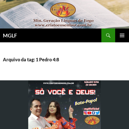
Pular
para
o
conteúdo
Pesquisar
MGLF
MENU
PRINCI
Arquivo da tag: 1 Pedro 4:8