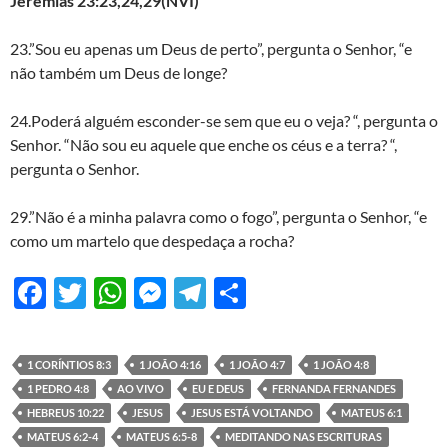
Jeremias 23:23,24,29(NVI)
23.”Sou eu apenas um Deus de perto”, pergunta o Senhor, “e
não também um Deus de longe?
24.Poderá alguém esconder-se sem que eu o veja? “, pergunta o
Senhor. “Não sou eu aquele que enche os céus e a terra? “,
pergunta o Senhor.
29.”Não é a minha palavra como o fogo”, pergunta o Senhor, “e
como um martelo que despedaça a rocha?
F
T
W
M
T
S
ac
w
h
es
el
h
e
itt
at
se
e
ar
1 CORÍNTIOS 8:3
1 JOÃO 4:16
1 JOÃO 4:7
1 JOÃO 4:8
b
er
s
n
gr
e
1 PEDRO 4:8
AO VIVO
EU E DEUS
FERNANDA FERNANDES
o
A
g
a
HEBREUS 10:22
JESUS
JESUS ESTÁ VOLTANDO
MATEUS 6:1
MATEUS 6:2-4
MATEUS 6:5-8
MEDITANDO NAS ESCRITURAS