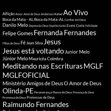
Ao Vivo
Aflição
Amor
Anderson Rafael
Amor de Deus
Boca da Mata - AL
Boca da Mata-AL
Confiar em Deus
Danilo Melo
Evans Costa
Depressão
Deus
Espírito Santo
Felicidade
Fernanda Fernandes
Felipe Gomes
Jesus
Fé
Jean Silva
Filhos de Deus
Jesus está voltando
Junior Melo
Júnior Melo
Mauricéa Coimbra
Meditando nas Escrituras
MGLF
MGLFOFICIAL
Ministério Amigos de Deus
O Amor de Deus
Olinda-PE
Perseverança
Planos de Deus
Presença de Deus
Promessa de Deus
Promessas de Deus
Raimundo Fernandes