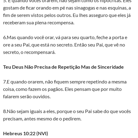
5.”E quando vocês orarem, não sejam como os hipócritas. Eles
gostam de ficar orando em pé nas sinagogas e nas esquinas, a
fim de serem vistos pelos outros. Eu lhes asseguro que eles já
receberam sua plena recompensa.
6.Mas quando você orar, vá para seu quarto, feche a porta e
ore a seu Pai, que está no secreto. Então seu Pai, que vê no
secreto, o recompensará.
Teu Deus Não Precisa de Repetição Mas de Sinceridade
7.E quando orarem, não fiquem sempre repetindo a mesma
coisa, como fazem os pagãos. Eles pensam que por muito
falarem serão ouvidos.
8.Não sejam iguais a eles, porque o seu Pai sabe do que vocês
precisam, antes mesmo de o pedirem.
Hebreus 10:22 (NVI)