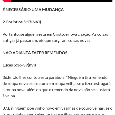
É NECESSÁRIO UMA MUDANÇA
2 Coríntios 5:17(NVI)
Portanto, se alguém está em Cristo, é nova criação. As coisas
antigas já passaram; eis que surgiram coisas novas!
NÃO ADIANTA FAZER REMENDOS
Lucas 5:36-39(nvi)
36.Então lhes contou esta parábola: “Ninguém tira remendo
de roupa nova e o costura em roupa velha; se o fizer, estragará
a roupa nova, além do que o remendo da nova não se ajustará
à velha.
37.E ninguém põe vinho novo em vasilhas de couro velhas; se o
fizer, o vinho novo rebentará as vasilhas, se derramará, e as