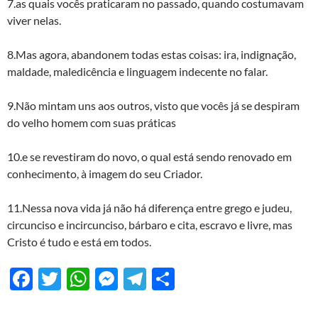
7.as quais vocês praticaram no passado, quando costumavam
viver nelas.
8.Mas agora, abandonem todas estas coisas: ira, indignação,
maldade, maledicência e linguagem indecente no falar.
9.Não mintam uns aos outros, visto que vocês já se despiram
do velho homem com suas práticas
10.e se revestiram do novo, o qual está sendo renovado em
conhecimento, à imagem do seu Criador.
11.Nessa nova vida já não há diferença entre grego e judeu,
circunciso e incircunciso, bárbaro e cita, escravo e livre, mas
Cristo é tudo e está em todos.
F
T
W
M
T
S
ac
w
h
es
el
h