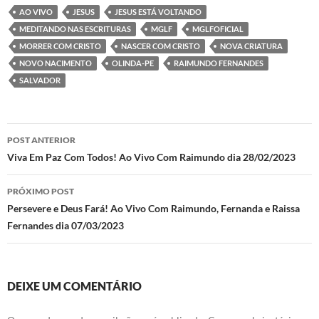
e
itt
at
se
e
ar
AO VIVO
JESUS
JESUS ESTÁ VOLTANDO
b
er
s
n
gr
e
MEDITANDO NAS ESCRITURAS
MGLF
MGLFOFICIAL
o
A
g
a
MORRER COM CRISTO
NASCER COM CRISTO
NOVA CRIATURA
NOVO NACIMENTO
OLINDA-PE
RAIMUNDO FERNANDES
o
p
er
m
SALVADOR
k
p
Navegação
POST ANTERIOR
de
Viva Em Paz Com Todos! Ao Vivo Com Raimundo dia 28/02/2023
posts
PRÓXIMO POST
Persevere e Deus Fará! Ao Vivo Com Raimundo, Fernanda e Raissa
Fernandes dia 07/03/2023
DEIXE UM COMENTÁRIO