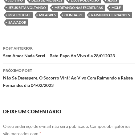
AO VIVO
DEUS DE MILAGRES
DEUS PODEROSO
JESUS
b
er
s
n
gr
e
JESUS ESTÁ VOLTANDO
MEDITANDO NAS ESCRITURAS
MGLF
o
A
g
a
MGLFOFICIAL
MILAGRES
OLINDA-PE
RAIMUNDO FERNANDES
SALVADOR
o
p
er
m
k
p
Navegação
POST ANTERIOR
de
Sem Amor Nada Serei… Bate-Papo Ao Vivo dia 28/012023
posts
PRÓXIMO POST
Não Se Desespere, O Socorro Virá! Ao Vivo Com Raimundo e Raissa
Fernandes dia 04/02/2023
DEIXE UM COMENTÁRIO
O seu endereço de e-mail não será publicado.
Campos obrigatórios
são marcados com
*