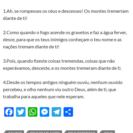
1.Ah, se rompesses os céus e descesses! Os montes tremeriam
diante de ti!
2.Como quando o fogo acende os gravetos e faz a água ferver,
desce, para que os teus inimigos conheçam o teu nome e as
nações tremam diante de ti!
3.Pois, quando fizeste coisas tremendas, coisas que não
esperávamos, desceste, e os montes tremeram diante de ti.
4.Desde os tempos antigos ninguém ouviu, nenhum ouvido
percebeu, e olho nenhum viu outro Deus, além de ti, que
trabalha para aqueles que nele esperam.
F
T
W
M
T
S
ac
w
h
es
el
h
e
itt
at
se
e
ar