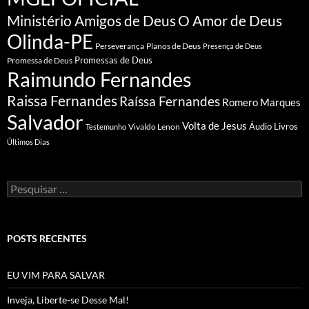
Ministério Amigos de Deus
O Amor de Deus
Olinda-PE
Perseverança
Planos de Deus
Presença de Deus
Promessa de Deus
Promessas de Deus
Raimundo Fernandes
Raissa Fernandes
Raíssa Fernandes
Romero Marques
Salvador
Volta de Jesus
Vivaldo Lenon
Áudio Livros
Testemunho
Últimos Dias
Pesquisar
por:
POSTS RECENTES
EU VIM PARA SALVAR
Inveja, Liberte-se Desse Mal!