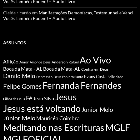
Vocês Também Podem! – Áudio Livro
Cleide ricardo
em
Manifestações Demoníacas, Testemunhei e Venci,
Vocês Também Podem! – Áudio Livro
ASSUNTOS
Ao Vivo
Aflição
Amor
Anderson Rafael
Amor de Deus
Boca da Mata - AL
Boca da Mata-AL
Confiar em Deus
Danilo Melo
Evans Costa
Depressão
Deus
Espírito Santo
Felicidade
Fernanda Fernandes
Felipe Gomes
Jesus
Fé
Jean Silva
Filhos de Deus
Jesus está voltando
Junior Melo
Júnior Melo
Mauricéa Coimbra
Meditando nas Escrituras
MGLF
MGLFOFICIAL