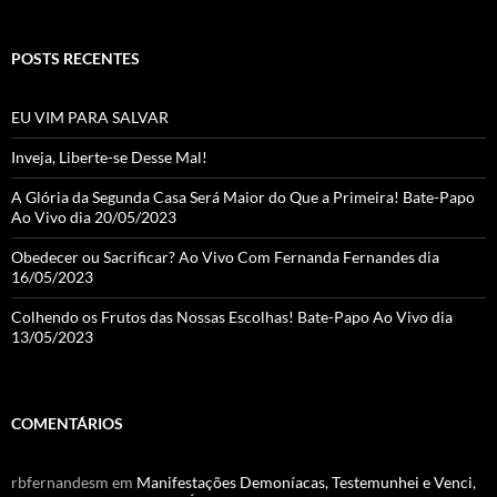
h
a
POSTS RECENTES
n
n
EU VIM PARA SALVAR
el
Inveja, Liberte-se Desse Mal!
A Glória da Segunda Casa Será Maior do Que a Primeira! Bate-Papo
Ao Vivo dia 20/05/2023
Obedecer ou Sacrificar? Ao Vivo Com Fernanda Fernandes dia
16/05/2023
Colhendo os Frutos das Nossas Escolhas! Bate-Papo Ao Vivo dia
13/05/2023
COMENTÁRIOS
rbfernandesm
em
Manifestações Demoníacas, Testemunhei e Venci,