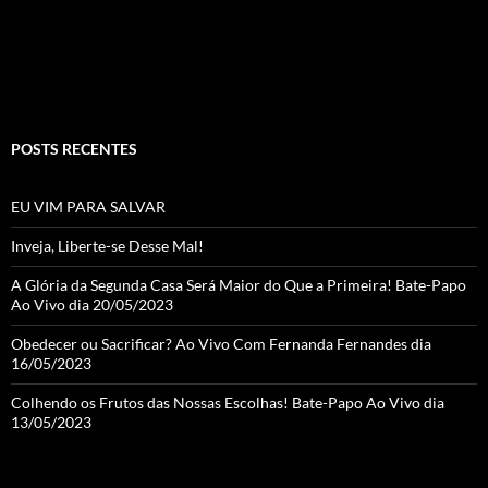
k
e
C
h
a
POSTS RECENTES
n
n
EU VIM PARA SALVAR
el
Inveja, Liberte-se Desse Mal!
A Glória da Segunda Casa Será Maior do Que a Primeira! Bate-Papo
Ao Vivo dia 20/05/2023
Obedecer ou Sacrificar? Ao Vivo Com Fernanda Fernandes dia
16/05/2023
Colhendo os Frutos das Nossas Escolhas! Bate-Papo Ao Vivo dia
13/05/2023