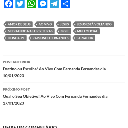
F
T
W
M
T
S
ac
w
h
es
el
h
e
itt
at
se
e
ar
AMOR DE DEUS
AO VIVO
JESUS
JESUS ESTÁ VOLTANDO
b
er
s
n
gr
e
MEDITANDO NAS ESCRITURAS
MGLF
MGLFOFICIAL
o
A
g
a
OLINDA-PE
RAIMUNDO FERNANDES
SALVADOR
o
p
er
m
k
p
Navegação
POST ANTERIOR
de
Destino ou Escolha! Ao Vivo Com Fernanda Fernandes dia
10/01/2023
posts
PRÓXIMO POST
Qual o Seu Objetivo! Ao Vivo Com Fernanda Fernandes dia
17/01/2023
DEIXE UM COMENTÁRIO