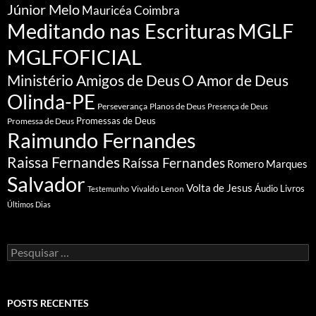
Júnior Melo
Mauricéa Coimbra
Meditando nas Escrituras
MGLF
MGLFOFICIAL
Ministério Amigos de Deus
O Amor de Deus
Olinda-PE
Perseverança
Planos de Deus
Presença de Deus
Promessa de Deus
Promessas de Deus
Raimundo Fernandes
Raissa Fernandes
Raíssa Fernandes
Romero Marques
Salvador
Volta de Jesus
Vivaldo Lenon
Áudio Livros
Testemunho
Últimos Dias
Pesquisar
por:
POSTS RECENTES