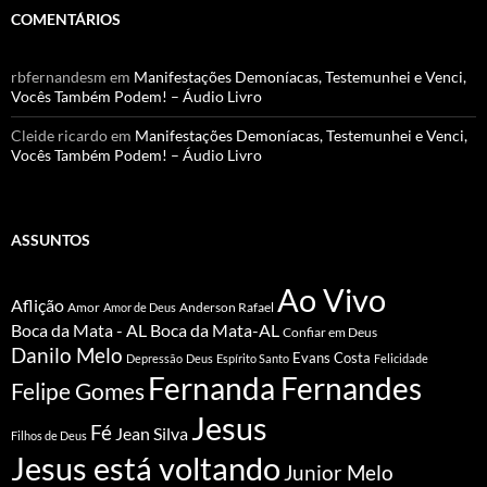
COMENTÁRIOS
rbfernandesm
em
Manifestações Demoníacas, Testemunhei e Venci,
Vocês Também Podem! – Áudio Livro
Cleide ricardo
em
Manifestações Demoníacas, Testemunhei e Venci,
Vocês Também Podem! – Áudio Livro
ASSUNTOS
Ao Vivo
Aflição
Amor
Anderson Rafael
Amor de Deus
Boca da Mata - AL
Boca da Mata-AL
Confiar em Deus
Danilo Melo
Evans Costa
Depressão
Deus
Espírito Santo
Felicidade
Fernanda Fernandes
Felipe Gomes
Jesus
Fé
Jean Silva
Filhos de Deus
Jesus está voltando
Junior Melo