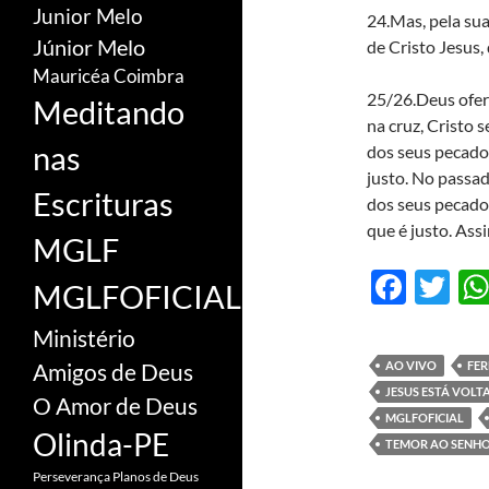
Junior Melo
24.Mas, pela sua
Júnior Melo
de Cristo Jesus, 
Mauricéa Coimbra
25/26.Deus ofere
Meditando
na cruz, Cristo 
nas
dos seus pecados
justo. No passad
Escrituras
dos seus pecados
que é justo. Ass
MGLF
F
T
MGLFOFICIAL
ac
w
Ministério
e
itt
AO VIVO
FE
Amigos de Deus
b
er
JESUS ESTÁ VOL
O Amor de Deus
o
MGLFOFICIAL
Olinda-PE
TEMOR AO SENH
o
Perseverança
Planos de Deus