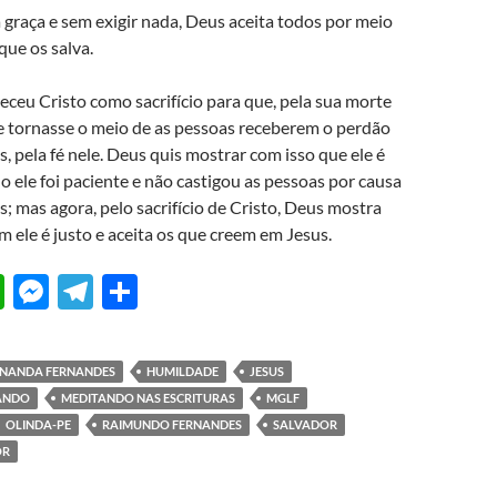
 graça e sem exigir nada, Deus aceita todos por meio
que os salva.
ceu Cristo como sacrifício para que, pela sua morte
se tornasse o meio de as pessoas receberem o perdão
, pela fé nele. Deus quis mostrar com isso que ele é
o ele foi paciente e não castigou as pessoas por causa
; mas agora, pelo sacrifício de Cristo, Deus mostra
im ele é justo e aceita os que creem em Jesus.
W
M
T
S
h
es
el
h
at
se
e
ar
RNANDA FERNANDES
HUMILDADE
JESUS
s
n
gr
e
TANDO
MEDITANDO NAS ESCRITURAS
MGLF
A
g
a
OLINDA-PE
RAIMUNDO FERNANDES
SALVADOR
OR
p
er
m