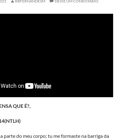
2023
RBFERNANDESM
DEIXE UM COMENTÁRIO
NSA QUE É?,
-14(NTLH)
da parte do meu corpo; tu me formaste na barriga da