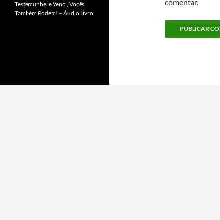
comentar.
Testemunhei e Venci, Vocês
Também Podem! – Áudio Livro