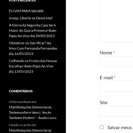
POSTS RECENTES
EU VIM PARA SALVAR
Inveja, Liberte-se Desse Mal!
A Glória da Segunda Casa Será
Maior do Que a Primeira! Bate-
Papo Ao Vivo dia 20/05/2023
Obedecer ou Sacrificar? Ao
Vivo Com Fernanda Fernandes
Nome
*
dia 16/05/2023
Colhendo os Frutos das Nossas
Escolhas! Bate-Papo Ao Vivo
dia 13/05/2023
E-mail
*
COMENTÁRIOS
Site
rbfernandesm
em
Manifestações Demoníacas,
Testemunhei e Venci, Vocês
Também Podem! – Áudio Livro
Cleide ricardo
em
Salvar meus
Manifestações Demoníacas,