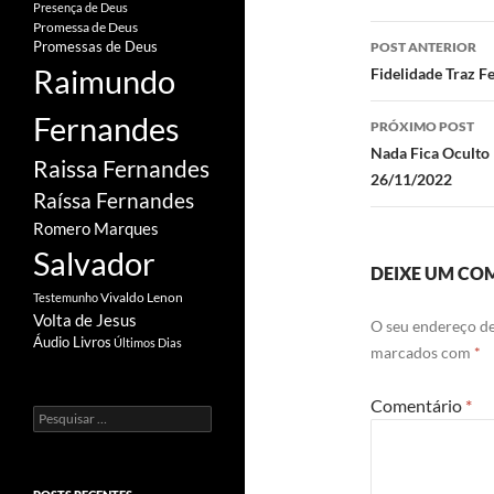
k
Presença de Deus
Promessa de Deus
Navegaç
POST ANTERIOR
Promessas de Deus
de
Raimundo
Fidelidade Traz F
posts
Fernandes
PRÓXIMO POST
Nada Fica Oculto 
Raissa Fernandes
26/11/2022
Raíssa Fernandes
Romero Marques
Salvador
DEIXE UM CO
Vivaldo Lenon
Testemunho
Volta de Jesus
O seu endereço de
Áudio Livros
Últimos Dias
marcados com
*
Comentário
*
Pesquisar
por: