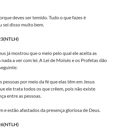
orque deves ser temido. Tudo o que fazes é
u sei disso muito bem.
23(NTLH)
s já mostrou que o meio pelo qual ele aceita as
nada a ver com lei. A Lei de Moisés e os Profetas dão
eguinte:
s pessoas por meio da fé que elas têm em Jesus
que ele trata todos os que crêem, pois não existe
ça entre as pessoas.
m e estão afastados da presença gloriosa de Deus.
26(NTLH)