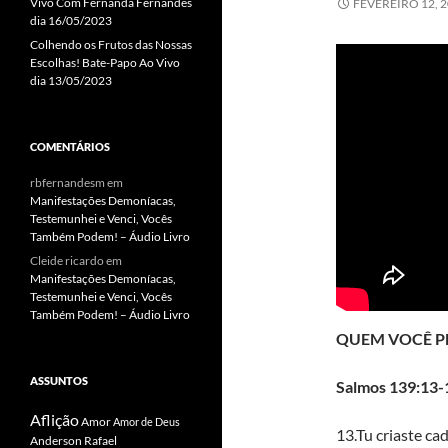
Vivo Com Fernanda Fernandes
FEVEREIRO 12, 
dia 16/05/2023
Colhendo os Frutos das Nossas
Escolhas! Bate-Papo Ao Vivo
dia 13/05/2023
COMENTÁRIOS
rbfernandesm
em
Manifestações Demoníacas,
Testemunhei e Venci, Vocês
Também Podem! – Áudio Livro
Cleide ricardo
em
Manifestações Demoníacas,
Testemunhei e Venci, Vocês
Também Podem! – Áudio Livro
QUEM VOCÊ PE
ASSUNTOS
Salmos 139:13
Aflição
Amor
Amor de Deus
13.Tu criaste ca
Anderson Rafael