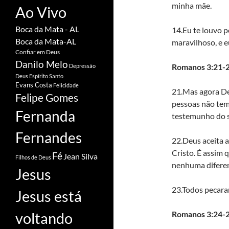
minha mãe.
Ao Vivo
Boca da Mata - AL
14.Eu te louvo p
Boca da Mata-AL
maravilhoso, e e
Confiar em Deus
Danilo Melo
Romanos 3:21-
Depressão
Deus
Espírito Santo
Evans Costa
Felicidade
21.Mas agora Deu
Felipe Gomes
pessoas não tem 
Fernanda
testemunho do s
Fernandes
22.Deus aceita a
Cristo. É assim 
Fé
Jean Silva
Filhos de Deus
nenhuma diferen
Jesus
23.Todos pecara
Jesus está
Romanos 3:24-
voltando