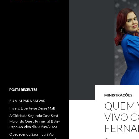
ac
st
w
o
e
ag
itt
u
b
ra
er
T
o
m
u
o
b
k
e
C
h
a
POSTS RECENTES
n
MINISTRAÇÕES
EU VIM PARA SALVAR
n
QUEM 
Inveja, Liberte-se Desse Mal!
el
VIVO 
A Glória da Segunda Casa Será
Maior do Que a Primeira! Bate-
FERNAN
Papo Ao Vivo dia 20/05/2023
Obedecer ou Sacrificar? Ao