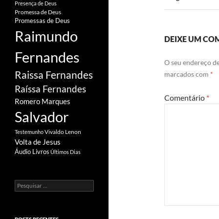
Presença de Deus
Promessa de Deus
Promessas de Deus
Raimundo
DEIXE UM CO
Fernandes
O seu endereço de
Raissa Fernandes
marcados com
*
Raíssa Fernandes
Comentário
*
Romero Marques
Salvador
Vivaldo Lenon
Testemunho
Volta de Jesus
Áudio Livros
Últimos Dias
Pesquisar
por: