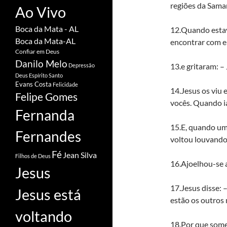
regiões da Samari
Ao Vivo
Boca da Mata - AL
12.Quando estav
Boca da Mata-AL
encontrar com el
Confiar em Deus
Danilo Melo
13.e gritaram: –
Depressão
Deus
Espírito Santo
Evans Costa
Felicidade
14.Jesus os viu
Felipe Gomes
vocês. Quando i
Fernanda
15.E, quando um 
Fernandes
voltou louvando
Fé
Jean Silva
Filhos de Deus
16.Ajoelhou-se a
Jesus
17.Jesus disse:
Jesus está
estão os outros
voltando
18.Por que some