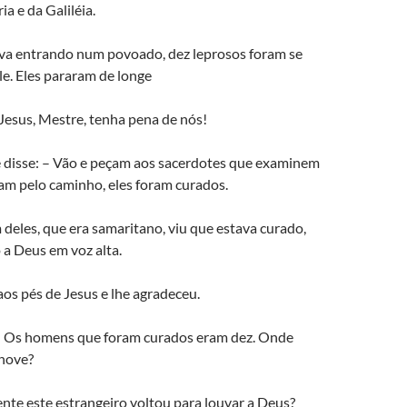
a e da Galiléia.
a entrando num povoado, dez leprosos foram se
e. Eles pararam de longe
 Jesus, Mestre, tenha pena de nós!
 e disse: – Vão e peçam aos sacerdotes que examinem
am pelo caminho, eles foram curados.
deles, que era samaritano, viu que estava curado,
 a Deus em voz alta.
os pés de Jesus e lhe agradeceu.
 – Os homens que foram curados eram dez. Onde
 nove?
nte este estrangeiro voltou para louvar a Deus?