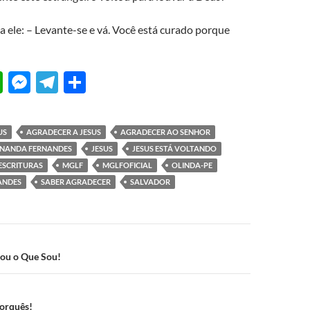
 a ele: – Levante-se e vá. Você está curado porque
W
M
T
S
h
es
el
h
at
se
e
ar
US
AGRADECER A JESUS
AGRADECER AO SENHOR
s
n
gr
e
RNANDA FERNANDES
JESUS
JESUS ESTÁ VOLTANDO
A
g
a
ESCRITURAS
MGLF
MGLFOFICIAL
OLINDA-PE
ANDES
SABER AGRADECER
SALVADOR
p
er
m
p
ão
Sou o Que Sou!
Porquês!