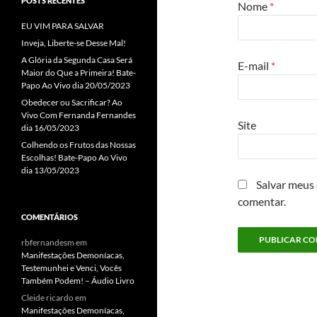
POSTS RECENTES
Nome
*
EU VIM PARA SALVAR
Inveja, Liberte-se Desse Mal!
A Glória da Segunda Casa Será
E-mail
*
Maior do Que a Primeira! Bate-
Papo Ao Vivo dia 20/05/2023
Obedecer ou Sacrificar? Ao
Vivo Com Fernanda Fernandes
Site
dia 16/05/2023
Colhendo os Frutos das Nossas
Escolhas! Bate-Papo Ao Vivo
dia 13/05/2023
Salvar meus
comentar.
COMENTÁRIOS
rbfernandesm
em
Manifestações Demoníacas,
Testemunhei e Venci, Vocês
Também Podem! – Áudio Livro
Cleide ricardo
em
Manifestações Demoníacas,