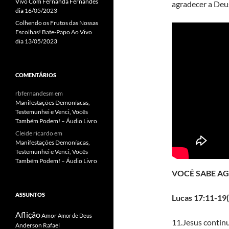
Vivo Com Fernanda Fernandes
agradecer a Deus
dia 16/05/2023
Colhendo os Frutos das Nossas
Escolhas! Bate-Papo Ao Vivo
dia 13/05/2023
COMENTÁRIOS
rbfernandesm
em
Manifestações Demoníacas,
Testemunhei e Venci, Vocês
Também Podem! – Áudio Livro
Cleide ricardo
em
Manifestações Demoníacas,
Testemunhei e Venci, Vocês
Também Podem! – Áudio Livro
VOCÊ SABE A
ASSUNTOS
Lucas 17:11-19(
Aflição
Amor
Amor de Deus
11.Jesus contin
Anderson Rafael