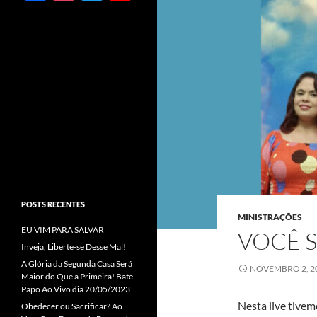
ac
st
w
o
e
ag
itt
u
b
ra
er
T
o
m
u
o
b
k
e
C
h
a
POSTS RECENTES
n
MINISTRAÇÕES
EU VIM PARA SALVAR
n
VOCÊ 
Inveja, Liberte-se Desse Mal!
el
A Glória da Segunda Casa Será
NOVEMBRO 2, 2
Maior do Que a Primeira! Bate-
Papo Ao Vivo dia 20/05/2023
Nesta live tive
Obedecer ou Sacrificar? Ao