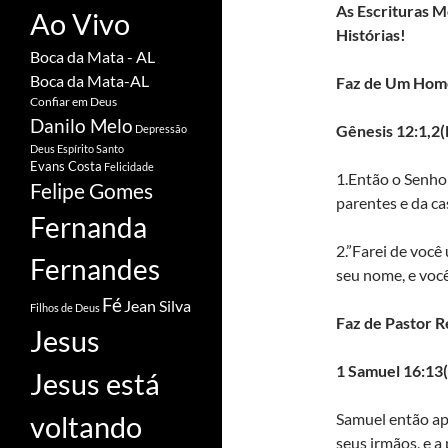
As Escrituras 
Ao Vivo
Histórias!
Boca da Mata - AL
Boca da Mata-AL
Faz de Um Hom
Confiar em Deus
Danilo Melo
Gênesis 12:1,2
Depressão
Deus
Espírito Santo
Evans Costa
Felicidade
1.Então o Senhor
Felipe Gomes
parentes e da cas
Fernanda
2.”Farei de você
Fernandes
seu nome, e voc
Fé
Jean Silva
Filhos de Deus
Faz de Pastor R
Jesus
1 Samuel 16:13
Jesus está
Samuel então apa
voltando
seus irmãos, e a