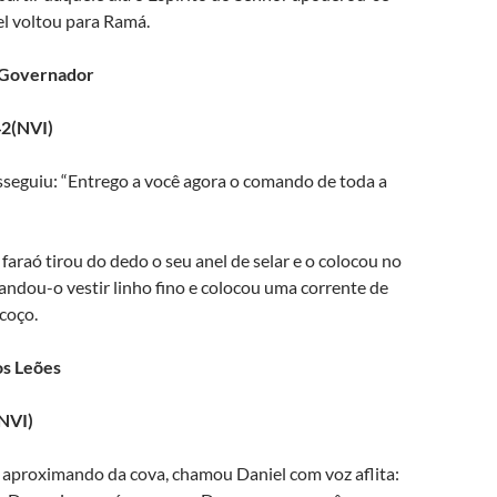
el voltou para Ramá.
 Governador
42(NVI)
sseguiu: “Entrego a você agora o comando de toda a
faraó tirou do dedo o seu anel de selar e o colocou no
ndou-o vestir linho fino e colocou uma corrente de
coço.
os Leões
(NVI)
 aproximando da cova, chamou Daniel com voz aflita: