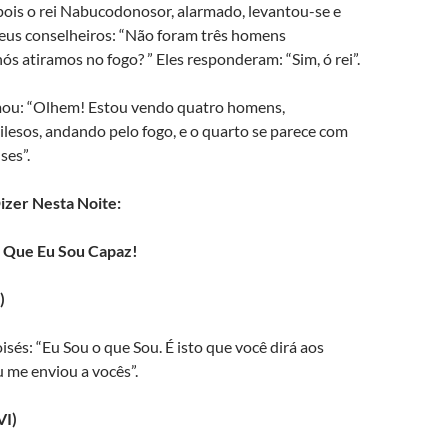
pois o rei Nabucodonosor, alarmado, levantou-se e
eus conselheiros: “Não foram três homens
s atiramos no fogo? ” Eles responderam: “Sim, ó rei”.
amou: “Olhem! Estou vendo quatro homens,
lesos, andando pelo fogo, e o quarto se parece com
ses”.
izer Nesta Noite:
 Que Eu Sou Capaz!
)
sés: “Eu Sou o que Sou. É isto que você dirá aos
u me enviou a vocês”.
VI)