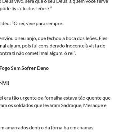
o Deus vivo, será que o seu Deus, a quem você serve
ôde livrá-lo dos leões? “
deu: “Ó rei, vive para sempre!
viou o seu anjo, que fechou a boca dos leões. Eles
al algum, pois fui considerado inocente à vista de
tra ti não cometi mal algum, ó rei”.
 Fogo Sem Sofrer Dano
(NVI)
i era tão urgente e a fornalha estava tão quente que
am os soldados que levaram Sadraque, Mesaque e
ram amarrados dentro da fornalha em chamas.