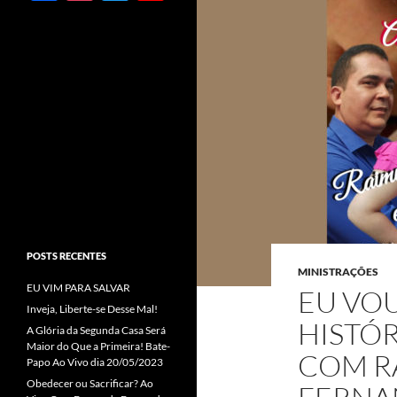
ac
st
w
o
e
ag
itt
u
b
ra
er
T
o
m
u
o
b
k
e
C
h
a
POSTS RECENTES
n
MINISTRAÇÕES
EU VIM PARA SALVAR
n
EU VO
Inveja, Liberte-se Desse Mal!
el
HISTÓR
A Glória da Segunda Casa Será
Maior do Que a Primeira! Bate-
COM R
Papo Ao Vivo dia 20/05/2023
Obedecer ou Sacrificar? Ao