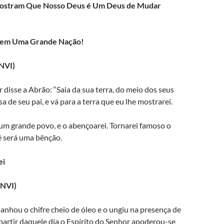
Mostram Que Nosso Deus é Um Deus de Mudar
em Uma Grande Nação!
(NVI)
 disse a Abrão: “Saia da sua terra, do meio dos seus
a de seu pai, e vá para a terra que eu lhe mostrarei.
 um grande povo, e o abençoarei. Tornarei famoso o
ê será uma bênção.
ei
(NVI)
nhou o chifre cheio de óleo e o ungiu na presença de
 partir daquele dia o Espírito do Senhor apoderou-se