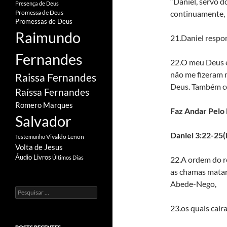
“Daniel, servo d
Presença de Deus
continuamente, p
Promessa de Deus
Promessas de Deus
Raimundo
21.Daniel respon
Fernandes
22.O meu Deus en
não me fizeram m
Raissa Fernandes
Deus. Também con
Raíssa Fernandes
Romero Marques
Faz Andar Pelo
Salvador
Daniel 3:22-25
Vivaldo Lenon
Testemunho
Volta de Jesus
Áudio Livros
Últimos Dias
22.A ordem do re
as chamas matar
Abede-Nego,
Pesquisar
por:
23.os quais caí