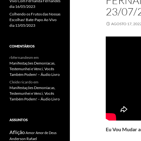
FERNA
Vivo Com Fernanda Fernandes
dia 16/05/2023
23/07/
Colhendo os Frutos das Nossas
Escolhas! Bate-Papo Ao Vivo
AGOSTO 17, 202
dia 13/05/2023
COMENTÁRIOS
rbfernandesm
em
Manifestações Demoníacas,
Testemunhei e Venci, Vocês
Também Podem! – Áudio Livro
Cleide ricardo
em
Manifestações Demoníacas,
Testemunhei e Venci, Vocês
Também Podem! – Áudio Livro
ASSUNTOS
Eu Vou Mudar a 
Aflição
Amor
Amor de Deus
Anderson Rafael