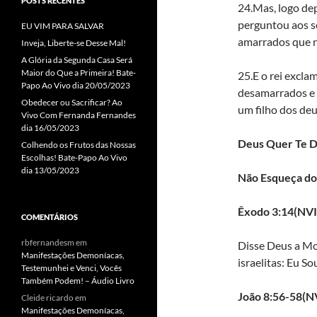
POSTS RECENTES
24.Mas, logo de
perguntou aos s
EU VIM PARA SALVAR
amarrados que nó
Inveja, Liberte-se Desse Mal!
A Glória da Segunda Casa Será
Maior do Que a Primeira! Bate-
25.E o rei excl
Papo Ao Vivo dia 20/05/2023
desamarrados e i
Obedecer ou Sacrificar? Ao
um filho dos deu
Vivo Com Fernanda Fernandes
dia 16/05/2023
Deus Quer Te D
Colhendo os Frutos das Nossas
Escolhas! Bate-Papo Ao Vivo
dia 13/05/2023
Não Esqueça do
Êxodo 3:14(NVI
COMENTÁRIOS
rbfernandesm
em
Disse Deus a Moi
Manifestações Demoníacas,
israelitas: Eu So
Testemunhei e Venci, Vocês
Também Podem! – Áudio Livro
João 8:56-58(N
Cleide ricardo
em
Manifestações Demoníacas,