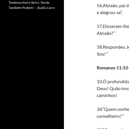
Testemunhei e Venci, Vocês
56.Abraão, pai d
Também Podem! – Áudio Livro
e alegrou-se”.
57.Disseram-lhe 
Abraão? “
58.Respondeu Je
Sou! “
Romanos 11:33
33.Ó profundida
Deus! Quão inson
caminhos!
34.”Quem conhe
conselheiro? “