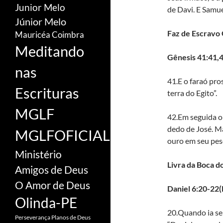
Junior Melo
de Davi. E Samu
Júnior Melo
Faz de Escravo
Mauricéa Coimbra
Meditando
Gênesis 41:41,
nas
41.E o faraó pro
Escrituras
terra do Egito”.
MGLF
42.Em seguida o 
dedo de José. Ma
MGLFOFICIAL
ouro em seu pes
Ministério
Livra da Boca d
Amigos de Deus
O Amor de Deus
Daniel 6:20-22
Olinda-PE
20.Quando ia se
Perseverança
Planos de Deus