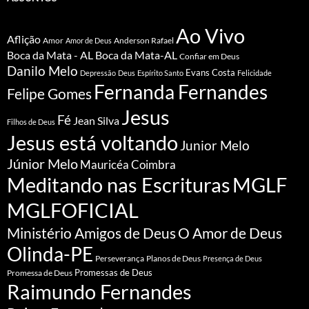
Ao Vivo
Aflição
Amor
Anderson Rafael
Amor de Deus
Boca da Mata - AL
Boca da Mata-AL
Confiar em Deus
Danilo Melo
Evans Costa
Depressão
Deus
Espírito Santo
Felicidade
Fernanda Fernandes
Felipe Gomes
Jesus
Fé
Jean Silva
Filhos de Deus
Jesus está voltando
Junior Melo
Júnior Melo
Mauricéa Coimbra
Meditando nas Escrituras
MGLF
MGLFOFICIAL
Ministério Amigos de Deus
O Amor de Deus
Olinda-PE
Perseverança
Planos de Deus
Presença de Deus
Promessa de Deus
Promessas de Deus
Raimundo Fernandes