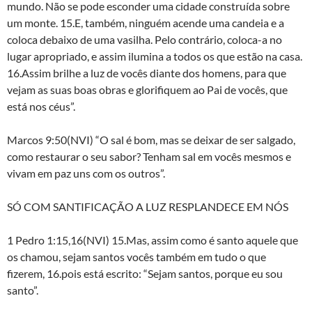
mundo. Não se pode esconder uma cidade construída sobre
um monte. 15.E, também, ninguém acende uma candeia e a
coloca debaixo de uma vasilha. Pelo contrário, coloca-a no
lugar apropriado, e assim ilumina a todos os que estão na casa.
16.Assim brilhe a luz de vocês diante dos homens, para que
vejam as suas boas obras e glorifiquem ao Pai de vocês, que
está nos céus”.
Marcos 9:50(NVI) “O sal é bom, mas se deixar de ser salgado,
como restaurar o seu sabor? Tenham sal em vocês mesmos e
vivam em paz uns com os outros”.
SÓ COM SANTIFICAÇÃO A LUZ RESPLANDECE EM NÓS
1 Pedro 1:15,16(NVI) 15.Mas, assim como é santo aquele que
os chamou, sejam santos vocês também em tudo o que
fizerem, 16.pois está escrito: “Sejam santos, porque eu sou
santo”.