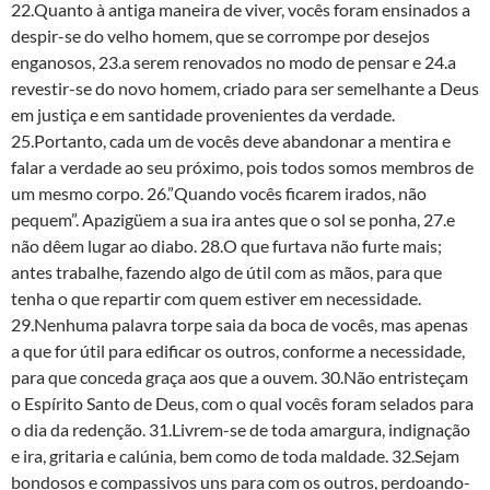
22.Quanto à antiga maneira de viver, vocês foram ensinados a
despir-se do velho homem, que se corrompe por desejos
enganosos, 23.a serem renovados no modo de pensar e 24.a
revestir-se do novo homem, criado para ser semelhante a Deus
em justiça e em santidade provenientes da verdade.
25.Portanto, cada um de vocês deve abandonar a mentira e
falar a verdade ao seu próximo, pois todos somos membros de
um mesmo corpo. 26.”Quando vocês ficarem irados, não
pequem”. Apazigüem a sua ira antes que o sol se ponha, 27.e
não dêem lugar ao diabo. 28.O que furtava não furte mais;
antes trabalhe, fazendo algo de útil com as mãos, para que
tenha o que repartir com quem estiver em necessidade.
29.Nenhuma palavra torpe saia da boca de vocês, mas apenas
a que for útil para edificar os outros, conforme a necessidade,
para que conceda graça aos que a ouvem. 30.Não entristeçam
o Espírito Santo de Deus, com o qual vocês foram selados para
o dia da redenção. 31.Livrem-se de toda amargura, indignação
e ira, gritaria e calúnia, bem como de toda maldade. 32.Sejam
bondosos e compassivos uns para com os outros, perdoando-