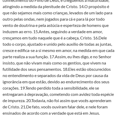
conhecimento do Filho de Deus, e cheguemos à maturidade,
atingindo a medida da plenitude de Cristo. 14.O propósito é
que não sejamos mais como crianças, levados de um lado para
outro pelas ondas, nem jogados para cá e para lá por todo
vento de doutrina e pela astúcia e esperteza de homens que
induzem ao erro. 15.Antes, seguindo a verdade em amor,
cresçamos em tudo naquele que é a cabeça, Cristo. 16.Dele
todo o corpo, ajustado e unido pelo auxílio de todas as juntas,
cresce e edifica-se a si mesmo em amor, na medida em que cada
parte realiza a sua função. 17.Assim, eu lhes digo, e no Senhor
insisto, que não vivam mais como os gentios, que vivem na
futilidade dos seus pensamentos. 18.Eles estão obscurecidos
no entendimento e separados da vida de Deus por causa da
ignorância em que estão, devido ao endurecimento dos seus
corações. 19.Tendo perdido toda a sensibilidade, ele se
entregaram à depravação, cometendo com avidez toda espécie
de impureza. 20.Todavia, não foi assim que vocês aprenderam
de Cristo. 21.De fato, vocês ouviram falar dele, e nele foram
ensinados de acordo com a verdade que está em Jesus.