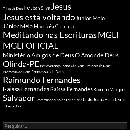
Jesus
Fé
Jean Silva
Filhos de Deus
Jesus está voltando
Junior Melo
Júnior Melo
Mauricéa Coimbra
Meditando nas Escrituras
MGLF
MGLFOFICIAL
Ministério Amigos de Deus
O Amor de Deus
Olinda-PE
Perseverança
Planos de Deus
Presença de Deus
Promessa de Deus
Promessas de Deus
Raimundo Fernandes
Raissa Fernandes
Raíssa Fernandes
Romero Marques
Salvador
Volta de Jesus
Vivaldo Lenon
Áudio Livros
Testemunho
Últimos Dias
Pesquisar
por: