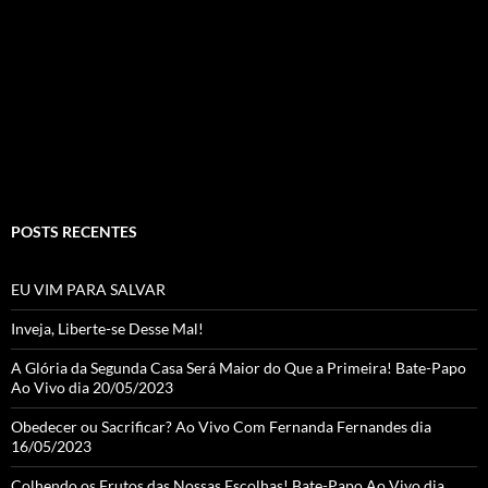
b
ra
er
T
o
m
u
o
b
k
e
C
h
a
POSTS RECENTES
n
n
EU VIM PARA SALVAR
el
Inveja, Liberte-se Desse Mal!
A Glória da Segunda Casa Será Maior do Que a Primeira! Bate-Papo
Ao Vivo dia 20/05/2023
Obedecer ou Sacrificar? Ao Vivo Com Fernanda Fernandes dia
16/05/2023
Colhendo os Frutos das Nossas Escolhas! Bate-Papo Ao Vivo dia