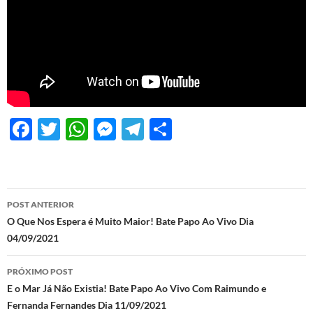
F
T
W
M
T
S
ac
w
h
es
el
h
e
itt
at
se
e
ar
b
er
s
n
gr
e
Navegação
POST ANTERIOR
o
A
g
a
de
O Que Nos Espera é Muito Maior! Bate Papo Ao Vivo Dia
o
p
er
m
04/09/2021
posts
k
p
PRÓXIMO POST
E o Mar Já Não Existia! Bate Papo Ao Vivo Com Raimundo e
Fernanda Fernandes Dia 11/09/2021