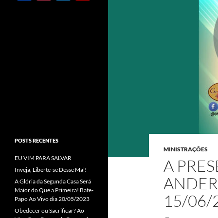
ac
st
w
o
e
ag
itt
u
b
ra
er
T
o
m
u
o
b
k
e
C
h
a
POSTS RECENTES
n
MINISTRAÇÕES
EU VIM PARA SALVAR
n
A PRE
Inveja, Liberte-se Desse Mal!
el
ANDER
A Glória da Segunda Casa Será
Maior do Que a Primeira! Bate-
15/06/
Papo Ao Vivo dia 20/05/2023
Obedecer ou Sacrificar? Ao