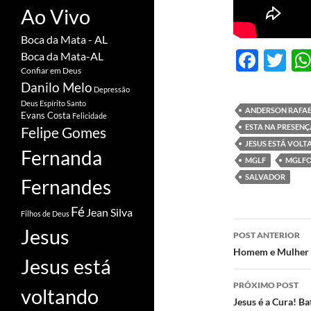
Ao Vivo
Boca da Mata - AL
F
T
Boca da Mata-AL
Confiar em Deus
ac
w
Danilo Melo
Depressão
e
itt
Deus
Espírito Santo
ANDERSON RAFA
Evans Costa
Felicidade
b
er
ESTA NA PRESENÇ
Felipe Gomes
o
JESUS ESTÁ VOL
Fernanda
MGLF
MGLFO
o
SALVADOR
Fernandes
k
Fé
Jean Silva
Filhos de Deus
Navegaç
Jesus
POST ANTERIOR
de
Homem e Mulher o
Jesus está
posts
PRÓXIMO POST
voltando
Jesus é a Cura! B