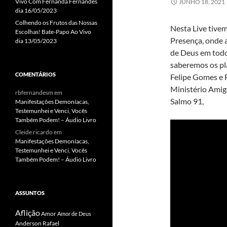
Vivo Com Fernanda Fernandes
JUNHO 18, 2021
dia 16/05/2023
Colhendo os Frutos das Nossas
Nesta Live tive
Escolhas! Bate-Papo Ao Vivo
Presença, onde 
dia 13/05/2023
de Deus em todo
saberemos os pl
COMENTÁRIOS
Felipe Gomes e
Ministério Amig
rbfernandesm
em
Salmo 91,
Manifestações Demoníacas,
Testemunhei e Venci, Vocês
Também Podem! – Áudio Livro
Cleide ricardo
em
Manifestações Demoníacas,
Testemunhei e Venci, Vocês
Também Podem! – Áudio Livro
ASSUNTOS
Aflição
Amor
Amor de Deus
Anderson Rafael