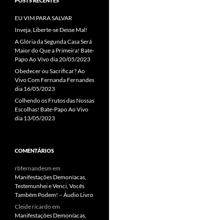
POSTS RECENTES
EU VIM PARA SALVAR
Inveja, Liberte-se Desse Mal!
A Glória da Segunda Casa Será
Maior do Que a Primeira! Bate-
Papo Ao Vivo dia 20/05/2023
Obedecer ou Sacrificar? Ao
Vivo Com Fernanda Fernandes
dia 16/05/2023
Colhendo os Frutos das Nossas
Escolhas! Bate-Papo Ao Vivo
dia 13/05/2023
COMENTÁRIOS
rbfernandesm
em
Manifestações Demoníacas,
Testemunhei e Venci, Vocês
Também Podem! – Áudio Livro
Cleide ricardo
em
Manifestações Demoníacas,