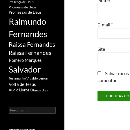
Nome
*
Presença de Deus
Promessa de Deus
Promessas de Deus
Raimundo
E-mail
*
Fernandes
Raissa Fernandes
Site
Raíssa Fernandes
Romero Marques
Salvador
Salvar meus
Vivaldo Lenon
Testemunho
comentar.
Volta de Jesus
Áudio Livros
Últimos Dias
Pesquisar
por: