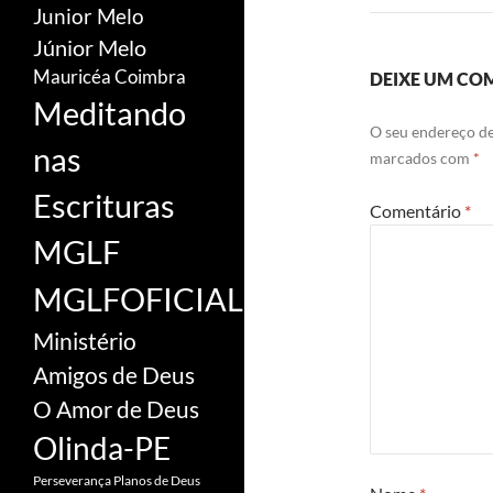
Junior Melo
Júnior Melo
Mauricéa Coimbra
DEIXE UM CO
Meditando
O seu endereço de
nas
marcados com
*
Escrituras
Comentário
*
MGLF
MGLFOFICIAL
Ministério
Amigos de Deus
O Amor de Deus
Olinda-PE
Perseverança
Planos de Deus