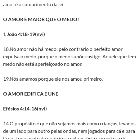
amor é o cumprimento da lei.
O AMOR É MAIOR QUE O MEDO!
1 João 4:18-19(nvi)
18.No amor não há medo; pelo contrário o perfeito amor
expulsa o medo, porque o medo supõe castigo. Aquele que tem
medo não está aperfeiçoado no amor.
19.Nós amamos porque ele nos amou primeiro.
O AMOR EDIFICA E UNE
Efésios 4:14-16(nvi)
14.O propósito é que não sejamos mais como crianças, levados
de um lado para outro pelas ondas, nem jogados para cá e para
lá por todo vento de doutrina e pela astúcia e esperteza de