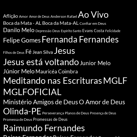
Ao Vivo
Aflição
Amor
Anderson Rafael
Amor de Deus
Boca da Mata - AL
Boca da Mata-AL
Confiar em Deus
Danilo Melo
Evans Costa
Depressão
Deus
Espírito Santo
Felicidade
Fernanda Fernandes
Felipe Gomes
Jesus
Fé
Jean Silva
Filhos de Deus
Jesus está voltando
Junior Melo
Júnior Melo
Mauricéa Coimbra
Meditando nas Escrituras
MGLF
MGLFOFICIAL
Ministério Amigos de Deus
O Amor de Deus
Olinda-PE
Perseverança
Planos de Deus
Presença de Deus
Promessa de Deus
Promessas de Deus
Raimundo Fernandes