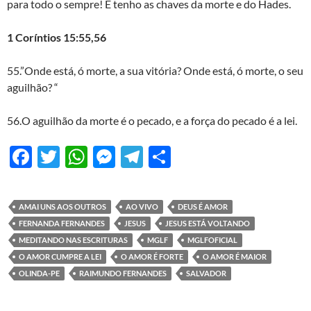
para todo o sempre! E tenho as chaves da morte e do Hades.
1 Coríntios 15:55,56
55.”Onde está, ó morte, a sua vitória? Onde está, ó morte, o seu
aguilhão? “
56.O aguilhão da morte é o pecado, e a força do pecado é a lei.
F
T
W
M
T
S
ac
w
h
es
el
h
e
itt
at
se
e
ar
AMAI UNS AOS OUTROS
AO VIVO
DEUS É AMOR
b
er
s
n
gr
e
FERNANDA FERNANDES
JESUS
JESUS ESTÁ VOLTANDO
o
A
g
a
MEDITANDO NAS ESCRITURAS
MGLF
MGLFOFICIAL
O AMOR CUMPRE A LEI
O AMOR É FORTE
O AMOR É MAIOR
o
p
er
m
OLINDA-PE
RAIMUNDO FERNANDES
SALVADOR
k
p