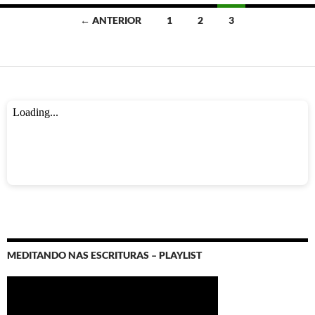
Navegação
← ANTERIOR
1
2
3
por
posts
MEDITANDO NAS ESCRITURAS – PLAYLIST