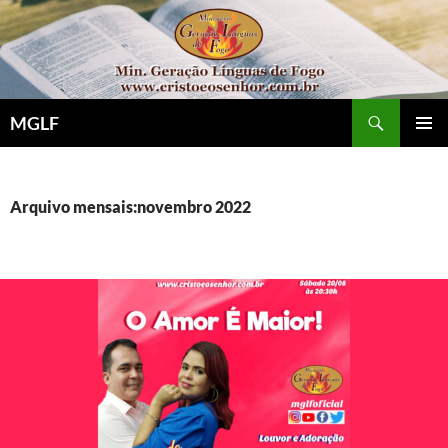
Pular
para
o
conteúdo
Pesquisar
MGLF
MENU
PRINCI
Arquivo mensais:novembro 2022